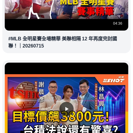
04:36
#MLB 全明星賽全場精華 美聯相隔 12 年再度完封國
聯！｜20260715