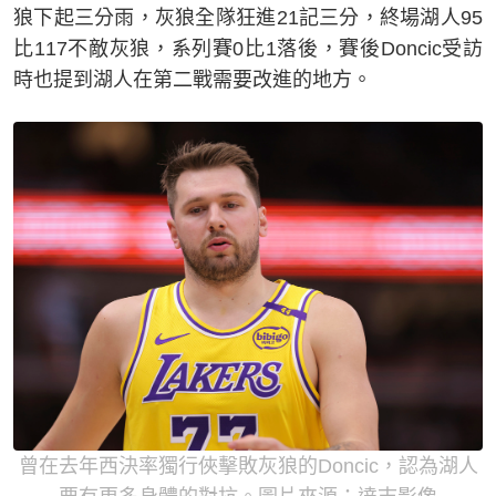
狼下起三分雨，灰狼全隊狂進21記三分，終場湖人95
比117不敵灰狼，系列賽0比1落後，賽後Doncic受訪
時也提到湖人在第二戰需要改進的地方。
曾在去年西決率獨行俠擊敗灰狼的Doncic，認為湖人