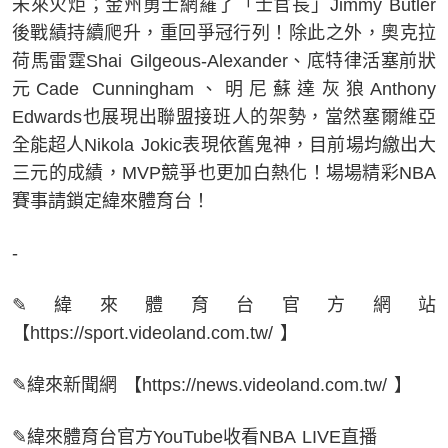
未來火炬；金州勇士網羅了「士官長」Jimmy Butler
後戰績持續爬升，重回爭冠行列！除此之外，奧克拉
荷馬雷霆Shai Gilgeous-Alexander、底特律活塞前狀
元Cade Cunningham、明尼蘇達灰狼Anthony
Edwards也展現出聯盟接班人的架勢，當然塞爾維亞
全能超人Nikola Jokic表現依舊鬼神，目前場均繳出大
三元的成績，MVP競爭也更加白熱化！場場精彩NBA
賽事請鎖定緯來體育台！
-
✎緯來體育台官方網站
【https://sport.videoland.com.tw/ 】
✎緯來新聞網 【https://news.videoland.com.tw/ 】
✎緯來體育台官方YouTube收看NBA LIVE直播