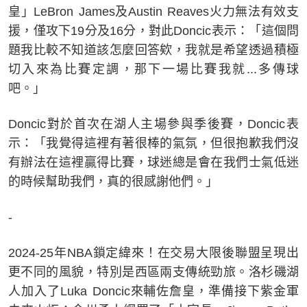
皇」LeBron James及Austin Reaves火力無法有效支
援，僅攻下19分及16分，對此Doncic表示：「這個問
題我比較不知道該怎麼回答欸，我就是希望透過積極
切入來為比賽定調，那下一場比賽我就...多傳球
吧。」
Doncic對於首次在湖人主場參與季後賽，Doncic表
示：「我覺得這裡有著很棒的氣氛，但很抱歉我們沒
有辦法在這裡贏得比賽，球迷總是會在我們士氣低迷
的時候幫助我們，真的很感謝他們。」
-
2024-25年NBA鎖定緯來！在交易大限後聯盟呈現出
更不同的風貌，特別是西區兩支傳統勁旅。洛杉磯湖
人加入了Luka Doncic來輔佐詹皇，準備接下紫金軍