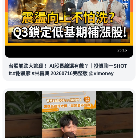
25:16
台股崩跌大逃殺！ AI股長線還有戲？｜投資聊一SHOT
ft.#謝晨彥 #林昌興 20260716完整版 @vlmoney