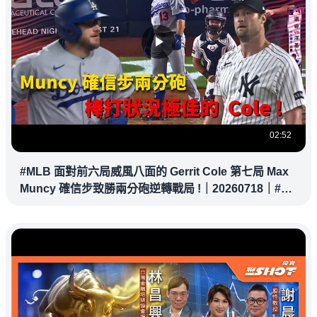
02:52
#MLB 面對前六局威風八面的 Gerrit Cole 第七局 Max
Muncy 確信步致勝兩分砲逆轉戰局 !｜20260718｜#洛
杉磯道奇