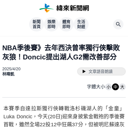
新聞
娛樂
體育
生活
首頁
即時
即時
財經
NBA季後賽》去年西決曾率獨行俠擊敗
灰狼！Doncic提出湖人G2需改善部分
2025/4/20
文章語音朗讀
林暐凱
字體大小
小
中
大
本賽季自達拉斯獨行俠轉戰洛杉磯湖人的「金童」
Luka Doncic，今天(20日)迎來身披紫金戰袍的季後賽
首戰，雖然全場22投12中狂飆37分，但被明尼蘇達灰