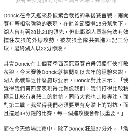
要有更多身體的對抗。圖片來源：達志影像
Doncic在今天迎來身披紫金戰袍的季後賽首戰，甫開
賽有著相當強勢的表現，在他首節獨攬16分幫助下，
湖人曾有著28比21的領先，但此戰湖人眾將無法有效
擋住灰狼的外線攻勢，被灰狼全隊共飆進21記三分
球，最終湖人以22分慘敗。
其實Doncic在上個賽季西區冠軍賽曾帶領獨行俠打敗
灰狼，今天賽後Doncic就被問到以去年的經驗來說，
湖人此戰缺乏什麼贏球要素，Doncic對此表示：「我
覺得我們第四節表現得比較像我們，我們打得比較積
極且比較有身體上的對抗，同時大家也比較專注，面
對第二戰，我覺得我們必須要更有身體上的對抗，而
且這是48分鐘的比賽，每一個進攻機會都很重要。」
而在今天這場比賽中，除了Doncic狂飆37分外，「詹