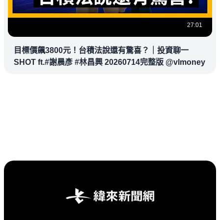
27:01
目標價飆3800元！台積法說還有驚喜？｜投資聊一
SHOT ft.#謝晨彥 #林昌興 20260714完整版 @vlmoney