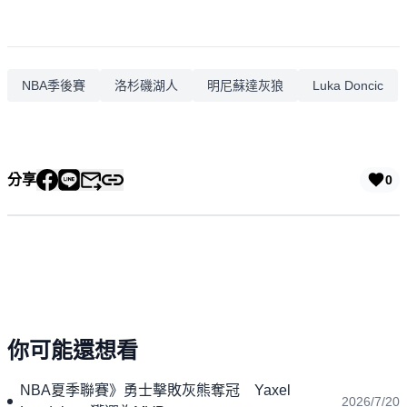
NBA季後賽
洛杉磯湖人
明尼蘇達灰狼
Luka Doncic
分享
0
你可能還想看
NBA夏季聯賽》勇士擊敗灰熊奪冠 Yaxel
2026/7/20