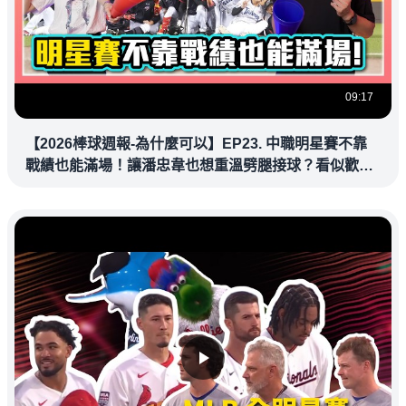
09:17
【2026棒球週報-為什麼可以】EP23. 中職明星賽不靠
戰績也能滿場！讓潘忠韋也想重溫劈腿接球？看似歡樂
教練都暗中觀察