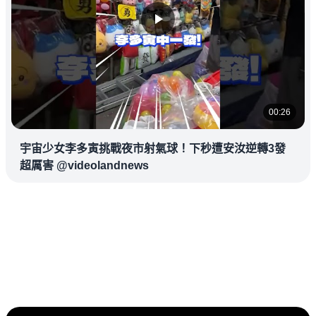
00:26
宇宙少女李多寅挑戰夜市射氣球！下秒遭安汝逆轉3發
超厲害 @videolandnews