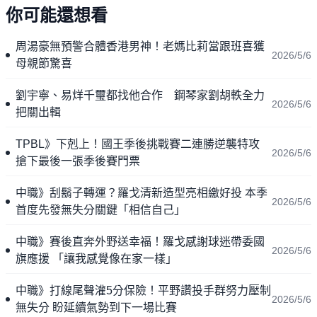
你可能還想看
周湯豪無預警合體香港男神！老媽比莉當跟班喜獲
2026/5/6
母親節驚喜
劉宇寧、易烊千璽都找他合作 鋼琴家劉胡軼全力
2026/5/6
把關出輯
TPBL》下剋上！國王季後挑戰賽二連勝逆襲特攻
2026/5/6
搶下最後一張季後賽門票
中職》刮鬍子轉運？羅戈清新造型亮相繳好投 本季
2026/5/6
首度先發無失分關鍵「相信自己」
中職》賽後直奔外野送幸福！羅戈感謝球迷帶委國
2026/5/6
旗應援 「讓我感覺像在家一樣」
中職》打線尾聲灌5分保險！平野讚投手群努力壓制
2026/5/6
無失分 盼延續氣勢到下一場比賽