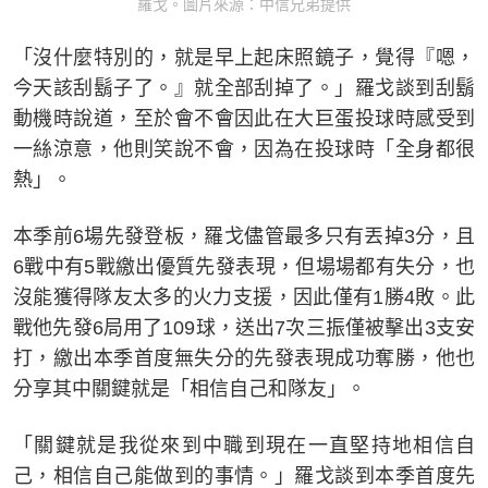
羅戈。圖片來源：中信兄弟提供
「沒什麼特別的，就是早上起床照鏡子，覺得『嗯，
今天該刮鬍子了。』就全部刮掉了。」羅戈談到刮鬍
動機時說道，至於會不會因此在大巨蛋投球時感受到
一絲涼意，他則笑說不會，因為在投球時「全身都很
熱」。
本季前6場先發登板，羅戈儘管最多只有丟掉3分，且
6戰中有5戰繳出優質先發表現，但場場都有失分，也
沒能獲得隊友太多的火力支援，因此僅有1勝4敗。此
戰他先發6局用了109球，送出7次三振僅被擊出3支安
打，繳出本季首度無失分的先發表現成功奪勝，他也
分享其中關鍵就是「相信自己和隊友」。
「關鍵就是我從來到中職到現在一直堅持地相信自
己，相信自己能做到的事情。」羅戈談到本季首度先