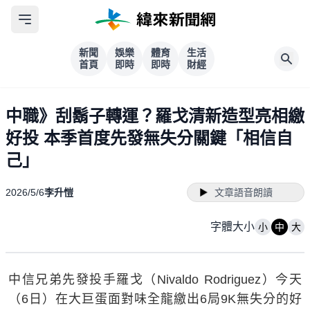
新聞
娛樂
體育
生活
首頁
即時
即時
財經
中職》刮鬍子轉運？羅戈清新造型亮相繳
好投 本季首度先發無失分關鍵「相信自
己」
2026/5/6
李升愷
文章語音朗讀
字體大小
小
中
大
中信兄弟先發投手羅戈（Nivaldo Rodriguez）今天
（6日）在大巨蛋面對味全龍繳出6局9K無失分的好