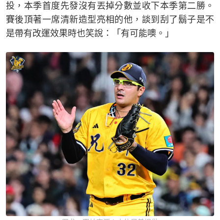
投，本季首度先發沒有丟掉分數並收下本季第二勝。
賽後頂著一席清新造型亮相的他，談到刮了鬍子是不
是帶有改運效果時也笑說：「有可能噢。」