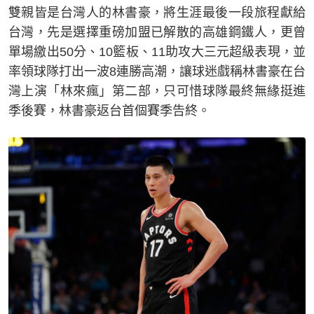
雙親皆是台灣人的林書豪，將生涯最後一段旅程獻給
台灣，先是選擇重磅加盟已解散的高雄鋼鐵人，更曾
單場繳出50分、10籃板、11助攻大三元超級表現，並
率領球隊打出一波8連勝高潮，讓球迷戲稱林書豪在台
灣上演「林來瘋」第二部，只可惜球隊最終無緣挺進
季後賽，林書豪返台首個賽季告終。