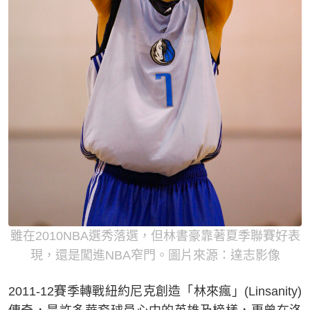
雖在2010NBA選秀落選，但林書豪靠著夏季聯賽好表
現，還是闖進NBA窄門。圖片來源：達志影像
2011-12賽季轉戰紐約尼克創造「林來瘋」(Linsanity)