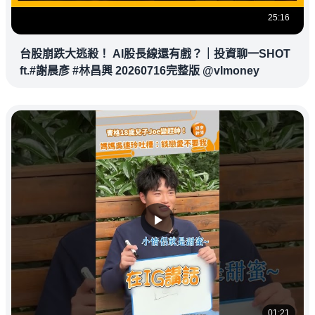
25:16
台股崩跌大逃殺！ AI股長線還有戲？｜投資聊一SHOT
ft.#謝晨彥 #林昌興 20260716完整版 @vlmoney
01:21