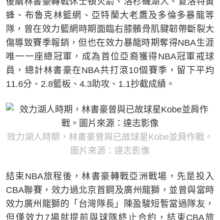
後續林書豪轉戰休士頓火箭、洛杉磯湖人、夏洛特黃
蜂、布魯克林籃網、亞特蘭大老鷹及多倫多暴龍等
隊，曾在效力籃網時期面臨右膝髕骨肌腱韌帶斷裂大
傷導致賽季報銷，但也在效力暴龍時期奪得NBA生涯
唯一一座總冠軍，成為首位亞裔獲得NBA冠軍戒球
員，總計林書豪在NBA共打滾10個賽季，留下平均
11.6分、2.8籃板、4.3助攻、1.1抄截成績。
效力湖人時期，林書豪曾與已故球星Kobe並肩作戰。
圖片來源：達志影像
結束NBA旅程後，林書豪轉戰亞洲戰場，先是投入
CBA聯賽，效力過北京首鋼及廣州龍獅，並曾與當時
效力廣州龍獅的「台灣隊長」陳盈駿短暫當過隊友，
但僅效力7場就提前與球隊終止合約，結束CBA旅