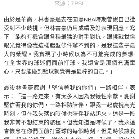
來源：TPBL
由於是華裔，林書豪過去在闖蕩NBA時期曾說自己遭
受到不少歧視，但林書豪仍用成績及好表現回應，寫
下「能夠有機會跟各種最猛的對手對抗，跟挑戰世俗
眼光覺得像我這樣體型條件辦不到的，是我這輩子最
大的榮耀。我實現了小時候以為不可能完成的夢想-
在全世界的球迷們面前打球。我還會是那個充滿童
心，只要能碰到籃球就覺得是最棒的自己。」
最後林書豪感謝「堅信著我的你們」一路相伴，表
示：「這一路走來，有太多人因為我犧牲奉獻。謝謝
堅信著我的你們，一路相隨陪伴，跟我一起慶祝高光
時刻，但在我失落的時候也陪伴我站起來。這是一段
我非常不想結束的旅程。但我知道是時候了。我永遠
會懷念在你們面前打籃球的每個時刻，但是時候讓我