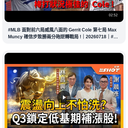
02:52
#MLB 面對前六局威風八面的 Gerrit Cole 第七局 Max
Muncy 確信步致勝兩分砲逆轉戰局 !｜20260718｜#洛
杉磯道奇