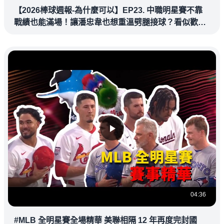
【2026棒球週報-為什麼可以】EP23. 中職明星賽不靠
戰績也能滿場！讓潘忠韋也想重溫劈腿接球？看似歡樂
教練都暗中觀察
04:36
#MLB 全明星賽全場精華 美聯相隔 12 年再度完封國