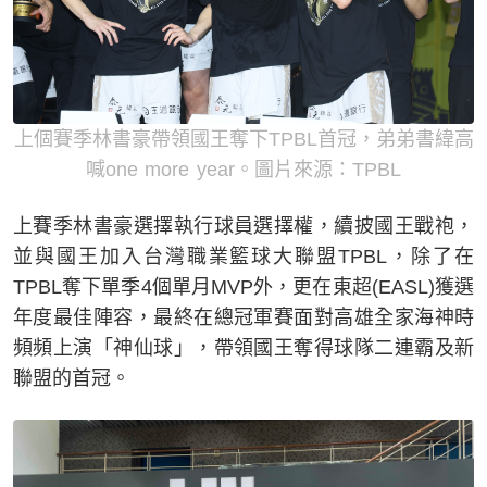
上個賽季林書豪帶領國王奪下TPBL首冠，弟弟書緯高
喊one more year。圖片來源：TPBL
上賽季林書豪選擇執行球員選擇權，續披國王戰袍，
並與國王加入台灣職業籃球大聯盟TPBL，除了在
TPBL奪下單季4個單月MVP外，更在東超(EASL)獲選
年度最佳陣容，最終在總冠軍賽面對高雄全家海神時
頻頻上演「神仙球」，帶領國王奪得球隊二連霸及新
聯盟的首冠。