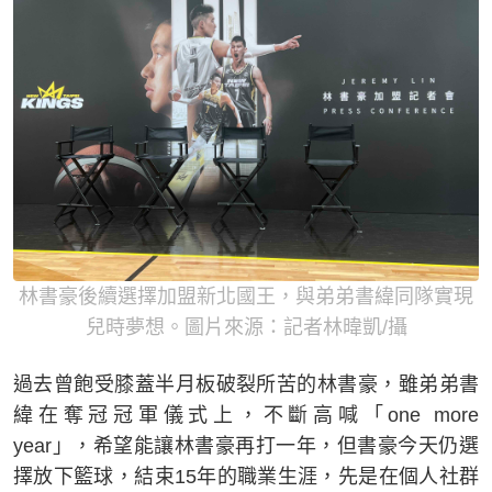
林書豪後續選擇加盟新北國王，與弟弟書緯同隊實現
兒時夢想。圖片來源：記者林暐凱/攝
過去曾飽受膝蓋半月板破裂所苦的林書豪，雖弟弟書
緯在奪冠冠軍儀式上，不斷高喊「one more
year」，希望能讓林書豪再打一年，但書豪今天仍選
擇放下籃球，結束15年的職業生涯，先是在個人社群