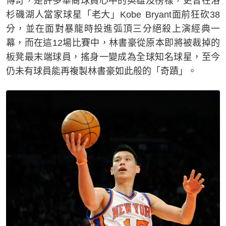
傳奇，是許多華裔球員心中的英雄及榜樣，更曾在洛
杉磯湖人當家球星「老大」Kobe Bryant面前狂砍38
分，並在面對暴龍時投進弧頂三分絕殺上演經典一
幕，而在這12場比賽中，林書豪從原本即將被裁掉的
板凳最末端球員，搖身一變成為全球知名球星，至今
仍未有球員能再複製林書豪如此般的「奇蹟」。