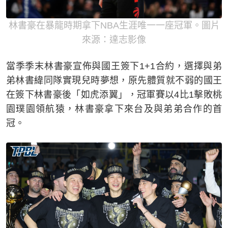
林書豪在暴龍時期拿下NBA生涯唯一一座冠軍。圖片
來源：達志影像
當季季末林書豪宣佈與國王簽下1+1合約，選擇與弟
弟林書緯同隊實現兒時夢想，原先體質就不弱的國王
在簽下林書豪後「如虎添翼」，冠軍賽以4比1擊敗桃
園璞園領航猿，林書豪拿下來台及與弟弟合作的首
冠。