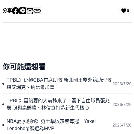
分享
0
你可能還想看
TPBL》延攬CBA首席助教 新北國王雙外籍助理教
2026/7/20
練艾瑞克、納比爾加盟
TPBL》雲豹要的大前鋒來了！簽下自由球員張兆
2026/7/20
辰 盼與高錦瑋、林信寬打造新生代核心
NBA夏季聯賽》勇士擊敗灰熊奪冠 Yaxel
2026/7/20
Lendeborg獲選為MVP