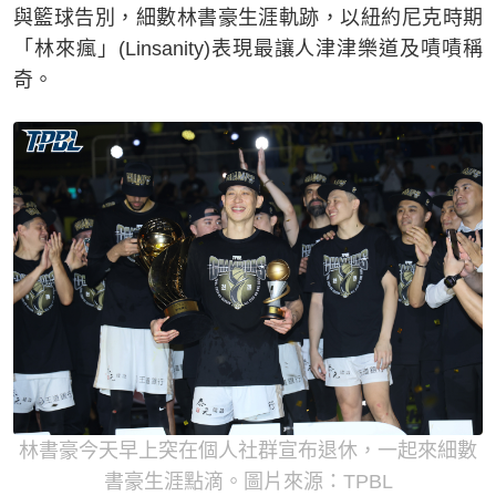
與籃球告別，細數林書豪生涯軌跡，以紐約尼克時期
「林來瘋」(Linsanity)表現最讓人津津樂道及嘖嘖稱
奇。
林書豪今天早上突在個人社群宣布退休，一起來細數
書豪生涯點滴。圖片來源：TPBL