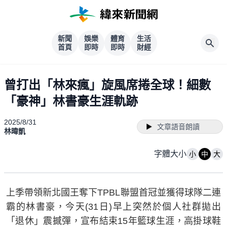
新聞
娛樂
體育
生活
首頁
即時
即時
財經
曾打出「林來瘋」旋風席捲全球！細數
「豪神」林書豪生涯軌跡
2025/8/31
文章語音朗讀
林暐凱
字體大小
小
中
大
上季帶領新北國王奪下TPBL聯盟首冠並獲得球隊二連
霸的林書豪，今天(31日)早上突然於個人社群拋出
「退休」震撼彈，宣布結束15年籃球生涯，高掛球鞋