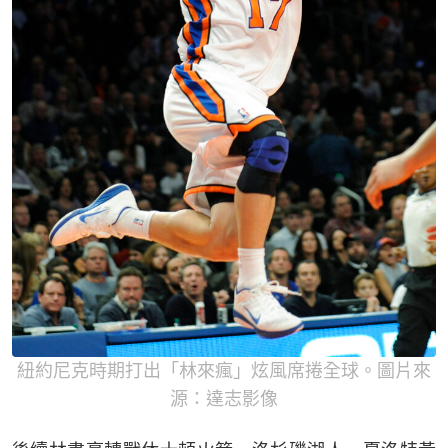
紐約尼克時期打出「林來瘋」炫風席捲全球。圖片來
源：達志影像