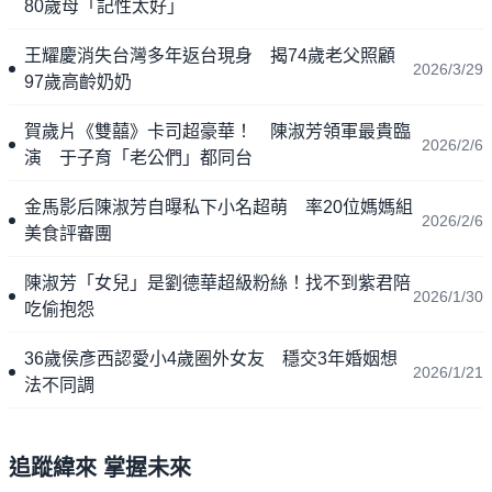
80歲母「記性太好」
王耀慶消失台灣多年返台現身 揭74歲老父照顧
2026/3/29
97歲高齡奶奶
賀歲片《雙囍》卡司超豪華！ 陳淑芳領軍最貴臨
2026/2/6
演 于子育「老公們」都同台
金馬影后陳淑芳自曝私下小名超萌 率20位媽媽組
2026/2/6
美食評審團
陳淑芳「女兒」是劉德華超級粉絲！找不到紫君陪
2026/1/30
吃偷抱怨
36歲侯彥西認愛小4歲圈外女友 穩交3年婚姻想
2026/1/21
法不同調
追蹤緯來 掌握未來