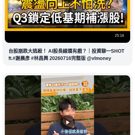
25:16
台股崩跌大逃殺！ AI股長線還有戲？｜投資聊一SHOT
ft.#謝晨彥 #林昌興 20260716完整版 @vlmoney