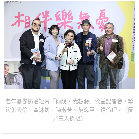
老年憂鬱防治短片「你說，我想聽」公益記者會，導
演葉天倫、黃沐妍、陳淑芳、范逸臣、鍾倫理。（圖
／王人傑攝）