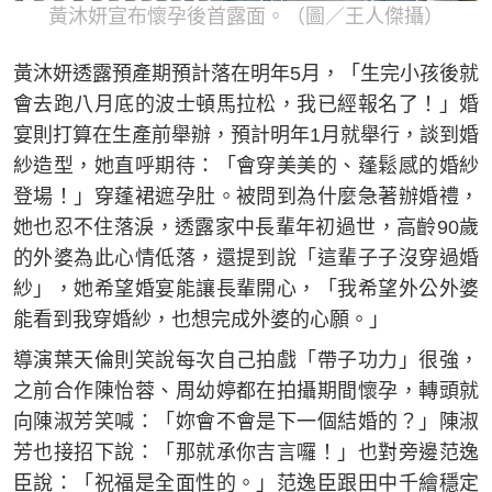
黃沐妍宣布懷孕後首露面。（圖／王人傑攝）
黃沐妍透露預產期預計落在明年5月，「生完小孩後就
會去跑八月底的波士頓馬拉松，我已經報名了！」婚
宴則打算在生產前舉辦，預計明年1月就舉行，談到婚
紗造型，她直呼期待：「會穿美美的、蓬鬆感的婚紗
登場！」穿蓬裙遮孕肚。被問到為什麼急著辦婚禮，
她也忍不住落淚，透露家中長輩年初過世，高齡90歲
的外婆為此心情低落，還提到說「這輩子子沒穿過婚
紗」，她希望婚宴能讓長輩開心，「我希望外公外婆
能看到我穿婚紗，也想完成外婆的心願。」
導演葉天倫則笑說每次自己拍戲「帶子功力」很強，
之前合作陳怡蓉、周幼婷都在拍攝期間懷孕，轉頭就
向陳淑芳笑喊：「妳會不會是下一個結婚的？」陳淑
芳也接招下說：「那就承你吉言囉！」也對旁邊范逸
臣說：「祝福是全面性的。」范逸臣跟田中千繪穩定