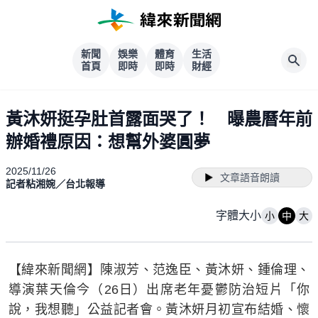
新聞
娛樂
體育
生活
首頁
即時
即時
財經
黃沐妍挺孕肚首露面哭了！ 曝農曆年前
辦婚禮原因：想幫外婆圓夢
2025/11/26
文章語音朗讀
記者粘湘婉／台北報導
字體大小
小
中
大
【緯來新聞網】陳淑芳、范逸臣、黃沐妍、鍾倫理、
導演葉天倫今（26日）出席老年憂鬱防治短片「你
說，我想聽」公益記者會。黃沐妍月初宣布結婚、懷