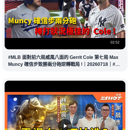
02:52
#MLB 面對前六局威風八面的 Gerrit Cole 第七局 Max
Muncy 確信步致勝兩分砲逆轉戰局 !｜20260718｜#洛
杉磯道奇