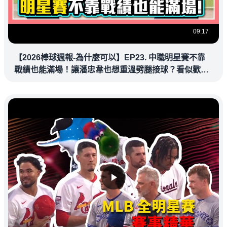
09:17
【2026棒球週報-為什麼可以】EP23. 中職明星賽不靠
戰績也能滿場！讓潘忠韋也想重溫劈腿接球？看似歡樂
教練都暗中觀察