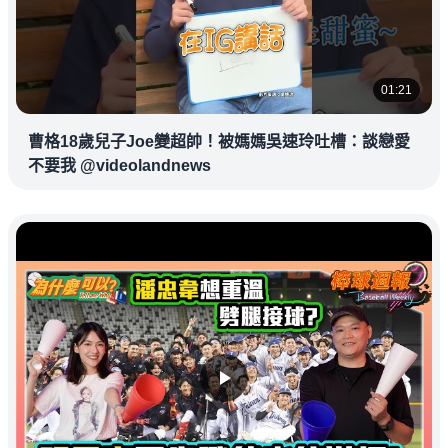
01:21
曹格18歲兒子Joe變超帥！被媽媽吳速玲吐槽：談戀愛
不要我 @videolandnews