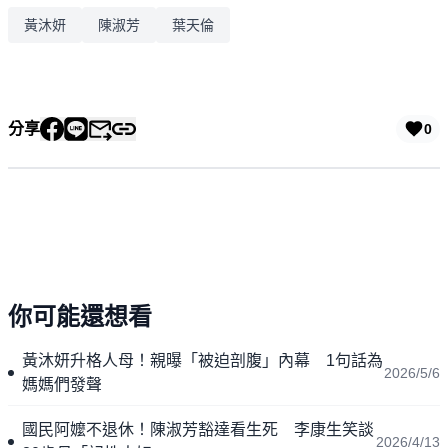
黃沐妍
陳淑芳
葉天倫
分享
0
你可能還想看
黃沐妍升格人母！親曝「被迫剖腹」內幕 1句話為
2026/5/6
媽媽們發聲
國民阿嬤不退休！陳淑芳豁達看生死 李康生笑談
2026/4/13