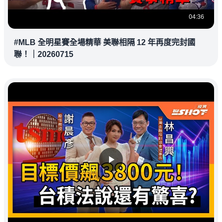
04:36
#MLB 全明星賽全場精華 美聯相隔 12 年再度完封國
聯！｜20260715