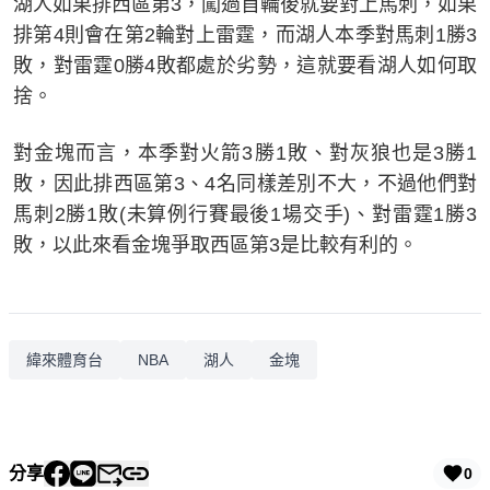
湖人如果排西區第3，闖過首輪後就要對上馬刺，如果
排第4則會在第2輪對上雷霆，而湖人本季對馬刺1勝3
敗，對雷霆0勝4敗都處於劣勢，這就要看湖人如何取
捨。
對金塊而言，本季對火箭3勝1敗、對灰狼也是3勝1
敗，因此排西區第3、4名同樣差別不大，不過他們對
馬刺2勝1敗(未算例行賽最後1場交手)、對雷霆1勝3
敗，以此來看金塊爭取西區第3是比較有利的。
緯來體育台
NBA
湖人
金塊
分享
0