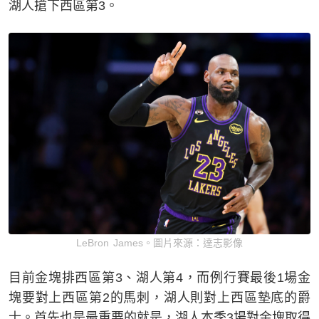
湖人搶下西區第3。
LeBron James。圖片來源：達志影像
目前金塊排西區第3、湖人第4，而例行賽最後1場金
塊要對上西區第2的馬刺，湖人則對上西區墊底的爵
士。首先也是最重要的就是，湖人本季3場對金塊取得