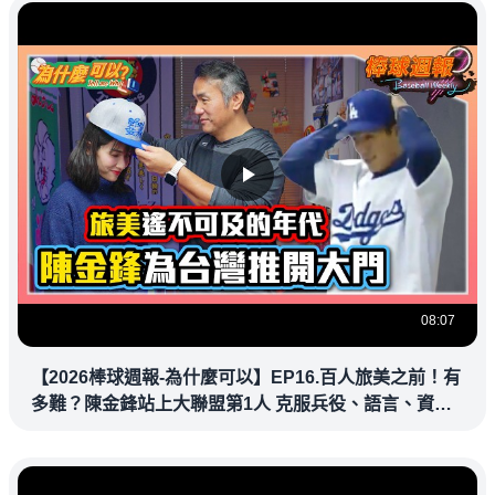
08:07
【2026棒球週報-為什麼可以】EP16.百人旅美之前！有
多難？陳金鋒站上大聯盟第1人 克服兵役、語言、資訊
落差，推開旅美大門改寫台灣棒壇