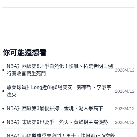
你可能還想看
NBA》西區第8之爭白熱化！快艇、拓荒者明日例
2026/4/12
行賽收官戰生死鬥
旅美球員》Long近8場6場雙安 鄭宗哲、李灝宇
2026/4/12
熄火
NBA》西區第3最後拼搏 金塊、湖人爭高下
2026/4/12
NBA》東區第9也要爭 熱火、黃蜂搶主場優勢
2026/4/12
NBA》西區雙雄季末激鬥！勇士、快艇明正面交鋒