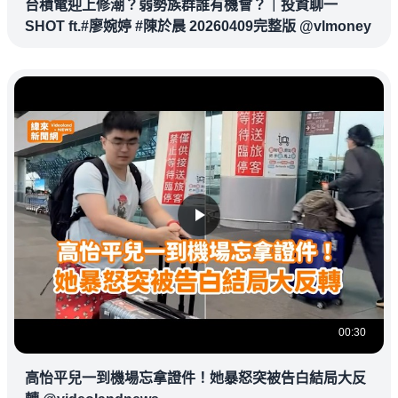
台積電迎上修潮？弱勢族群誰有機會？｜投資聊一
SHOT ft.#廖婉婷 #陳於晨 20260409完整版 @vlmoney
00:30
高怡平兒一到機場忘拿證件！她暴怒突被告白結局大反