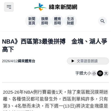
新聞
娛樂
體育
生活
首頁
即時
即時
財經
NBA》西區第3最後拼搏 金塊、湖人爭
高下
2026/4/12
緯來體育台
文章語音朗讀
字體大小
小
中
大
2025-26年NBA例行賽最後1天，除了東區戰況撲朔迷
離、各種情況都可能發生外，西區則單純許多，只有
第3、4名懸而未決，而下週一(13日)將決定金塊還是