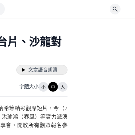
選台片、沙龍對
文章語音朗讀
字體大小
小
中
大
納希等精彩觀摩短片，今（7
、洪瑜鴻（春風）等實力派演
享會，開放所有觀眾報名參