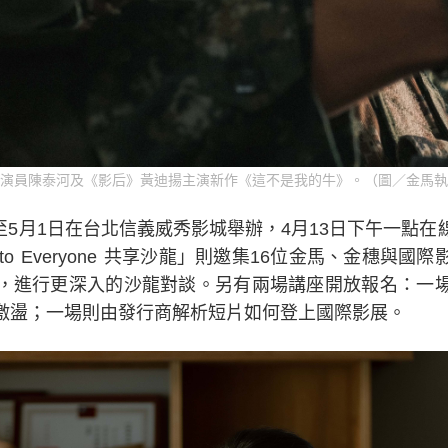
演員陳泰河及《影后》黃迪揚主演新作《這不是我的牛》。（圖／金馬執
4日至5月1日在台北信義威秀影城舉辦，4月13日下午一點
 to Everyone 共享沙龍」則邀集16位金馬、金穗與
，進行更深入的沙龍對談。另有兩場講座開放報名：一
激盪；一場則由發行商解析短片如何登上國際影展。