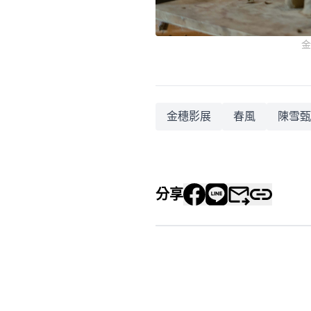
金
金穗影展
春風
陳雪甄
分享