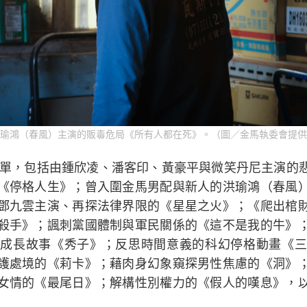
瑜鴻（春風）主演的販毒危局《所有人都在死》。（圖／金馬執委會提供
選片單，包括由鍾欣凌、潘客印、黃豪平與微笑丹尼主演的
《停格人生》；曾入圍金馬男配與新人的洪瑜鴻（春風
鄧九雲主演、再探法律界限的《星星之火》；《爬出棺
殺手》；諷刺黨國體制與軍民關係的《這不是我的牛》
成長故事《秀子》；反思時間意義的科幻停格動畫《三
護處境的《莉卡》；藉肉身幻象窺探男性焦慮的《洞》
女情的《最尾日》；解構性別權力的《假人的嘆息》，