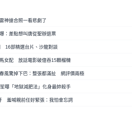
雷神搶合照一看悲劇了
爆：差點想叫唐從聖辦退票
開 16部精選台片、沙龍對談
馬女配 放話電影破億吞15顆榴槤
春風驚掉下巴：整張都滿扯 網評價兩極
浚笙曝「地獄減肥法」化身最帥殺手
牙 羞喊親前任好緊張：我怕會忘詞