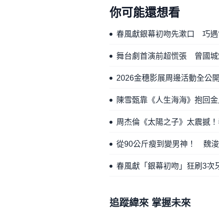
你可能還想看
春風獻銀幕初吻先漱口 巧遇
舞台劇首演前超慌張 曾國城
2026金穗影展周邊活動全公
陳雪甄靠《人生海海》抱回金
周杰倫《太陽之子》太震撼！
從90公斤瘦到變男神！ 魏
春風獻「銀幕初吻」狂刷3次
追蹤緯來 掌握未來