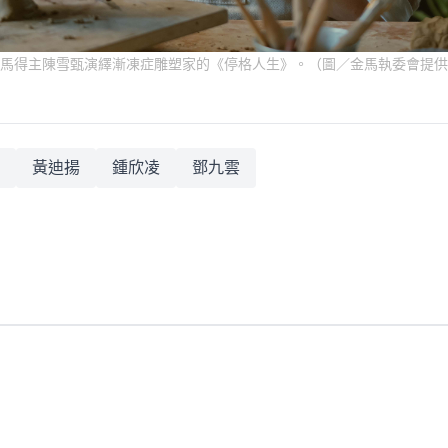
馬得主陳雪甄演繹漸凍症雕塑家的《停格人生》。（圖／金馬執委會提供
黃迪揚
鍾欣凌
鄧九雲