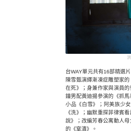
洪
台WAY單元共有16部精
陳雪甄演繹漸凍症雕塑家的
在死》；身兼作家與演員的
鐘男配黃迪揚參演的《抓馬
小品《白雪》；阿美族少女
《洗》；幽默重探菲律賓看
說》；改編芳春公寓動人母
的《窒潰》。