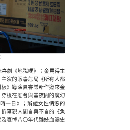
）
悲喜劇《地獄哽》；金馬得主
）主演的販毒危局《所有人都
財板》導演夏睿謙新作邀來金
；穿梭在廟會與雪夜間的魔幻
時一日》；辯證女性情慾的
；拆寫親人間言與不言的《魚
以及哀悼八〇年代雛妓血淚史