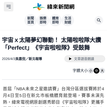
新聞
娛樂
體育
生活
首頁
即時
即時
財經
宇宙ｘ太陽夢幻聯動！ 太陽啦啦隊大讚
「Perfect」《宇宙啦啦隊》受鼓舞
2026/4/3
吳嘉倪／新北報導
文章語音朗讀
字體大小
小
中
大
首屆「NBA未來之星邀請賽」台灣分區選拔賽將於4
月4日至5日在新北市板橋體育館登場，賽事未演先
熱，緯來電視網原創選秀節目《宇宙啦啦隊》更攜手