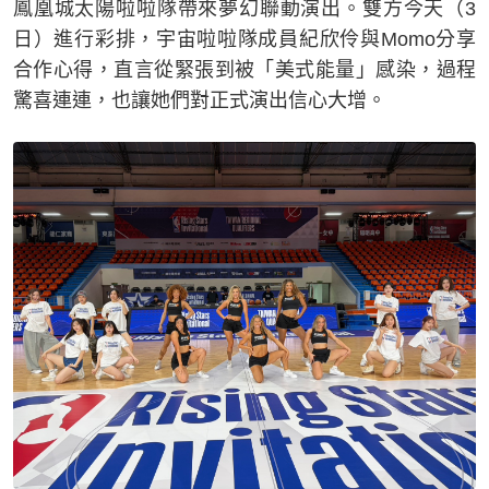
鳳凰城太陽啦啦隊帶來夢幻聯動演出。雙方今天（3
日）進行彩排，宇宙啦啦隊成員紀欣伶與Momo分享
合作心得，直言從緊張到被「美式能量」感染，過程
驚喜連連，也讓她們對正式演出信心大增。