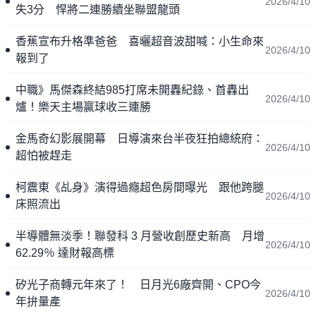
2026/4/10
失3分 悍將二連勝續坐聯盟龍頭
香蕉宣布升格準爸爸 喜曬超音波甜喊：小生命來
2026/4/10
報到了
中職》馬傑森終結985打席未開轟紀錄、首轟出
2026/4/10
爐！樂天主場贏球收三連勝
金馬奇幻影展開幕 日導演來台半夜狂拍總統府：
2026/4/10
超怕被趕走
柯震東《乩身》演得過癮超色房間曝光 跟他跨腿
2026/4/10
床照流出
半導體無淡季！聯發科 3 月營收創歷史新高 月增
2026/4/10
62.29％ 達財報高標
矽光子商轉元年來了！ 日月光6廠齊開、CPO今
2026/4/10
年拚量產