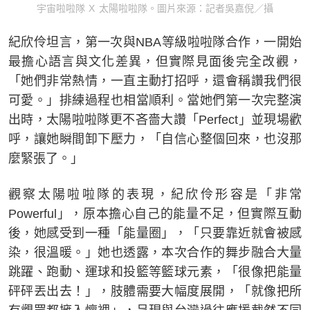
宇宙啦啦隊 X 太陽啦啦隊。圖片來源：記者吳嘉倪／攝
紀欣伶坦言，第一次與NBA等級啦啦隊合作，一開始
最擔心語言與文化差異，但實際見面後完全改觀，
「她們非常熱情，一直主動打招呼，還會稱讚我們很
可愛。」排練過程也相當順利。當她們第一次完整演
出時，太陽啦啦隊更不吝嗇大讚「Perfect」並現場歡
呼，讓她瞬間卸下壓力，「自信心整個回來，也沒那
麼緊張了。」
觀察太陽啦啦隊的表現，紀欣伶形容是「非常
Powerful」，原本擔心自己的能量不足，但實際互動
後，她感受到一種「能量圈」，「只要靠近就會被感
染，很溫暖。」她也透露，本次合作的舞步融合大量
跳躍、跑動、運球和投籃等籃球元素，「很像把能量
砰砰丟出去！」，肢體需要大幅度展開，「就像把所