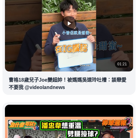
01:21
曹格18歲兒子Joe變超帥！被媽媽吳速玲吐槽：談戀愛
不要我 @videolandnews