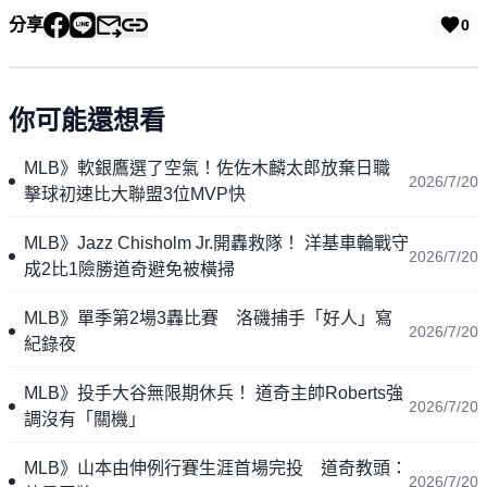
分享
0
你可能還想看
MLB》軟銀鷹選了空氣！佐佐木麟太郎放棄日職
2026/7/20
擊球初速比大聯盟3位MVP快
MLB》Jazz Chisholm Jr.開轟救隊！ 洋基車輪戰守
2026/7/20
成2比1險勝道奇避免被橫掃
MLB》單季第2場3轟比賽 洛磯捕手「好人」寫
2026/7/20
紀錄夜
MLB》投手大谷無限期休兵！ 道奇主帥Roberts強
2026/7/20
調沒有「關機」
MLB》山本由伸例行賽生涯首場完投 道奇教頭：
2026/7/20