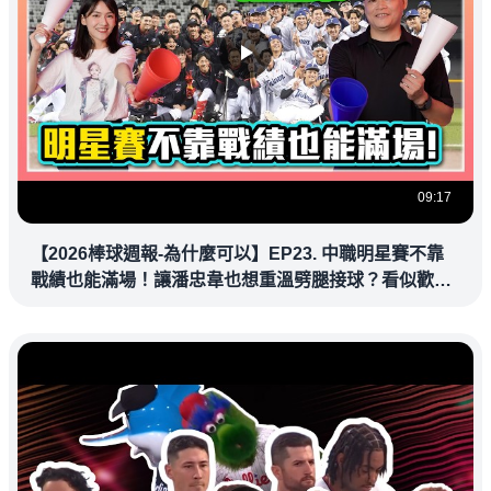
09:17
【2026棒球週報-為什麼可以】EP23. 中職明星賽不靠
戰績也能滿場！讓潘忠韋也想重溫劈腿接球？看似歡樂
教練都暗中觀察