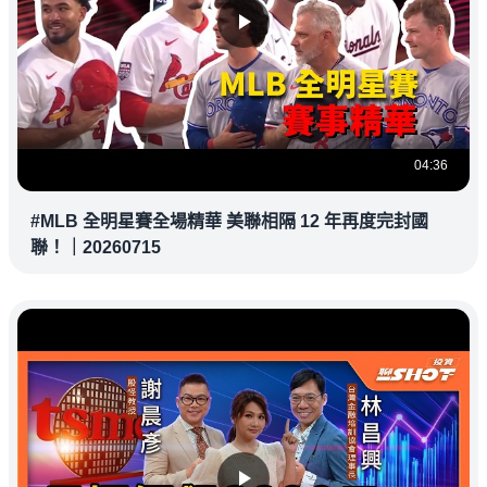
04:36
#MLB 全明星賽全場精華 美聯相隔 12 年再度完封國
聯！｜20260715