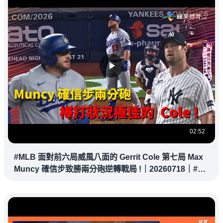
02:52
#MLB 面對前六局威風八面的 Gerrit Cole 第七局 Max
Muncy 確信步致勝兩分砲逆轉戰局 !｜20260718｜#洛
杉磯道奇