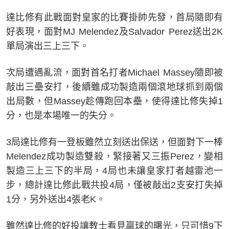
達比修有此戰面對皇家的比賽掛帥先發，首局隨即有
好表現，面對MJ Melendez及Salvador Perez送出2K
單局演出三上三下。
次局遭遇亂流，面對首名打者Michael Massey隨即被
敲出三壘安打，後續雖成功製造兩個滾地球抓到兩個
出局數，但Massey趁傳跑回本壘，使得達比修失掉1
分，也是本場唯一的失分。
3局達比修有一登板雖然立刻送出保送，但面對下一棒
Melendez成功製造雙殺，緊接著又三振Perez，變相
製造三上三下的半局，4局也未讓皇家打者越雷池一
步，總計達比修此戰共投4局，僅被敲出2支安打失掉
1分，另外送出4張老K。
雖然達比修的好投讓教士看見贏球的曙光，只可惜9下