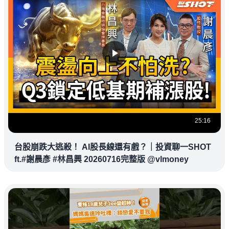
25:16
台股崩跌大逃殺！ AI股長線還有戲？｜投資聊一SHOT
ft.#謝晨彥 #林昌興 20260716完整版 @vlmoney