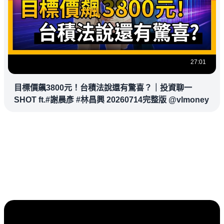
27:01
目標價飆3800元！台積法說還有驚喜？｜投資聊一
SHOT ft.#謝晨彥 #林昌興 20260714完整版 @vlmoney