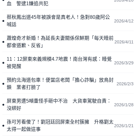
血 警逮1嫌追共犯
蔡秋鳳出道45年被誤會是真老人！急對80歲阿公
2026/4/12
喊話
蕭煌奇才新婚！為延長夫妻關係保鮮期「每天睡前
2026/4/11
都會道歉、反省」
11：12屏東來義規模4.7地震！南台灣有感：睡覺
2026/3/29
被晃醒
預約北海道包車！便當店老闆「擔心詐騙」放鳥封
2026/2/3
鎖 業者打臉了
屏東男遭5噸重怪手砸中不治 大貨車駕駛自責：
2026/1/28
沒綁好
孫可芳看傻了！劉冠廷回屏東全村簇擁 升格劉太
2026/1/21
太得一起做這事