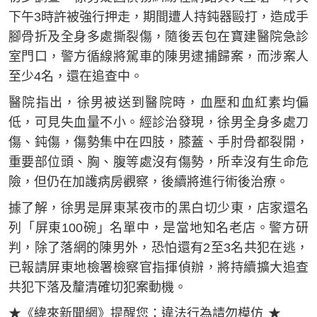
下午3時許被強行押走，期間遭人持鈍器毆打，造成手
腳骨折及全身多處撕裂傷，隨後丟包在寶建醫院急診
室門口，警方循線將駕車的陳男逮捕歸案，而涉案人
至少4名，還在追查中。
醫院指出，徐男被送到醫院時，血壓和血紅素均偏
低，可見失血量不小。經診治發現，徐男全身多處刀
傷、鈍傷，傷勢集中在四肢，膝蓋、手肘骨都裂開，
重要部位頭、胸、腹等處沒有傷勢，所幸沒有生命危
險，但仍在加護病房觀察，後續將進行術後治療。
據了解，徐男是屏東某夜市的黑白切少東，店家還名
列「屏東100碗」名單中，是當地知名老店。警方研
判，除了落網的陳男外，恐怕還有2至3名共犯在逃，
已報請屏東地檢署檢察官指揮偵辦，將持續擴大追查
共犯下落及釐清確切犯案動機。
★《緯來新聞網》提醒您：違法行為請勿模仿 ★