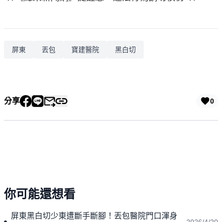
屏東
丟包
寶建醫院
黑白切
分享
0
你可能還想看
屏東黑白切少東遭斷手斷腳！丟包醫院門口渾身
2026/4/20