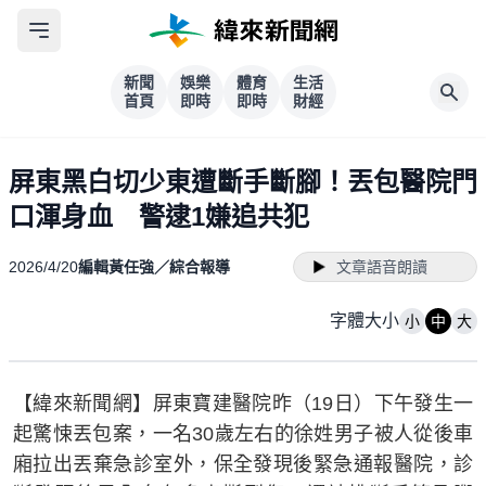
新聞
娛樂
體育
生活
首頁
即時
即時
財經
屏東黑白切少東遭斷手斷腳！丟包醫院門
口渾身血 警逮1嫌追共犯
2026/4/20
編輯黃任強／綜合報導
文章語音朗讀
字體大小
小
中
大
【緯來新聞網】屏東寶建醫院昨（19日）下午發生一
起驚悚丟包案，一名30歲左右的徐姓男子被人從後車
廂拉出丟棄急診室外，保全發現後緊急通報醫院，診