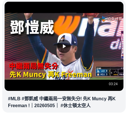
03:24
#MLB #鄧凱威 中繼兩局一安無失分! 先K Muncy 再K
Freeman !｜20260505｜ #休士頓太空人