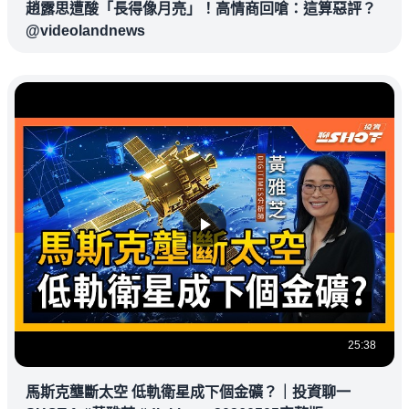
趙露思遭酸「長得像月亮」！高情商回嗆：這算惡評？
@videolandnews
25:38
馬斯克壟斷太空 低軌衛星成下個金礦？｜投資聊一