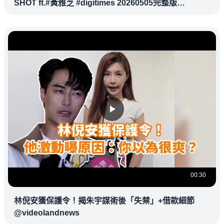
SHOT ft.#黃雅芝 #digitimes 20260505完整版
@vlmoney
00:30
林倪安獲保護令！揭朱宇謀術後「失禁」+借款細節
@videolandnews