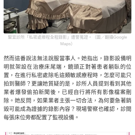
聖宜診所「私密處療程全程錄影」遭警蒐證。（圖／翻攝Google
Maps）
然而這番說法無法說服當事人。她指出，錄影設備明
明就架設在治療床尾端，鏡頭正對著患者躺臥的位
置，在進行私密處除毛這類敏感療程時，怎麼可能只
拍到醫師？更讓她質疑的是，診所人員提到看到其他
業者爆發偷拍新聞後，已經自行將所有影像檔案刪
除。她反問，如果業者主張一切合法，為何要急著銷
毀可能成為證據的錄影內容？現場警察也確認，診間
每張床位旁都配置了監視設備。