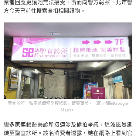
業者回應更讓她無法接受，憤而向警方報案，北市警
方今天已前往搜索查扣相關證物。
聖宜診所「私密處療程全程錄影」遭警蒐證。（圖／翻攝Google
Maps）
繼多家連鎖醫美診所接連涉及偷拍爭議，這波風暴延
燒至聖宜診所。該名消費者透露，她在網路上看到官