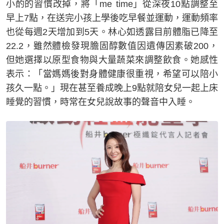
小酌的習慣改掉，將「me time」從深夜10點調整至
早上7點，在送完小孩上學後吃早餐並運動，運動頻率
也從每週2天增加到5天。林心如透露目前體脂已降至
22.2，雖然體檢發現膽固醇數值因遺傳因素破200，
但她選擇以原型食物與大量蔬菜來調整飲食。她感性
表示：「當媽媽後對身體健康很重視，希望可以陪小
孩久一點。」現在甚至養成晚上9點就陪女兒一起上床
睡覺的習慣，時常在女兒說故事的聲音中入睡。