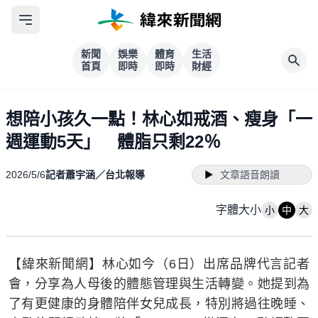
新聞
娛樂
體育
生活
首頁
即時
即時
財經
想陪小孩久一點！林心如戒酒、瘦身「一
週運動5天」 體脂只剩22％
2026/5/6
記者蕭宇涵／台北報導
文章語音朗讀
字體大小
小
中
大
【緯來新聞網】林心如今（6日）出席品牌代言記者
會，分享為人母後的體態管理與生活轉變。她提到為
了有更健康的身體陪伴女兒成長，特別將過往晚睡、