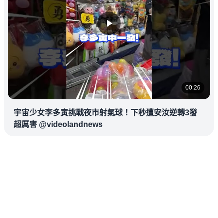
00:26
宇宙少女李多寅挑戰夜市射氣球！下秒遭安汝逆轉3發
超厲害 @videolandnews