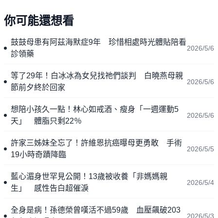
你可能還想看
鼓鼓母患有阿茲海默症9年 珍惜相處時光體貼陪看
2026/5/6
診領藥
等了29年！白冰冰為女兒找祂們談判 白曉燕母親
2026/5/6
節前夕終於回家
想陪小孩久一點！林心如戒酒、瘦身「一週運動5
2026/5/6
天」 體脂只剩22％
許家三姊妹全忘了！許維恩抗癌曝母更勇敢 手術
2026/5/5
19小時奇蹟降臨
藍心湄身世罕見公開！13歲被收養「非媽媽親
2026/5/4
生」 感性告白超催淚
全身是病！孫德榮曾嘆活不過59歲 血壓飆破203
2026/5/3