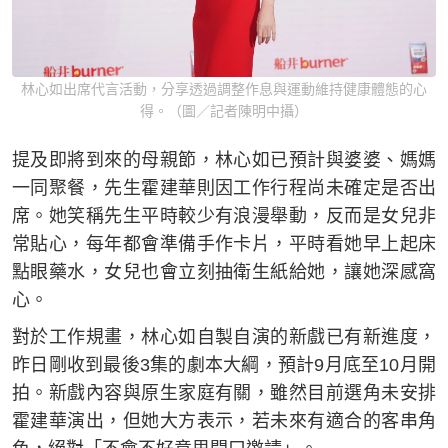
林心如出席代言活動，分享透過調整作息與運動維持健康體態的心
得。（圖／記者陳明中攝）
提及即將到來的母親節，林心如已預計與婆婆、媽媽
一同聚餐，先生霍建華則因工作行程尚未確定是否出
席。她笑稱先生平時較少有浪漫舉動，反而是女兒非
常貼心，每年都會準備手作卡片，平時看她早上起床
點眼藥水，女兒也會立刻抽衛生紙給她，讓她深感窩
心。
對於工作規畫，林心如自製自演的新戲已有新進度，
昨日剛收到最後3集的劇本大綱，預計9月底至10月開
拍。新戲內容與原生家庭有關，雖然目前選角未安排
霍建華演出，但她大方表示，若未來有適合的客串角