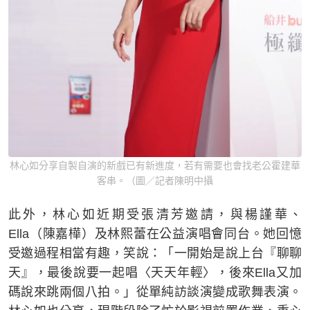
林心如分享自製自演的新戲已有新進度，若有需要也會找老公霍建華
客串。（圖／記者陳明中攝
此外，林心如近期受張清芳邀請，與楊謹華、
Ella（陳嘉樺）及林熙蕾在公益演唱會同台。她回憶
受邀過程相當有趣，笑說：「一開始是說上台『聊聊
天』，最後說要一起唱〈天天年輕〉，後來Ella又加
碼說來跳兩個八拍。」從單純訪談演變成歌舞表演。