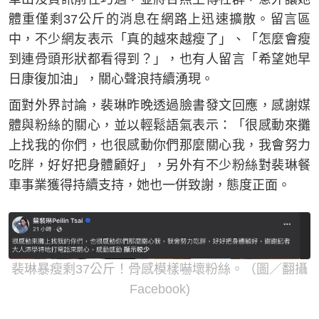
體重僅剩37公斤的消息在網路上迅速擴散。留言區
中，不少網友表示「真的越來越瘦了」、「怎麼會瘦
到連骨頭形狀都看得到？」，也有人留言「希望她早
日康復加油」，關心聲浪持續湧現。
面對外界討論，裴琳昨晚透過臉書發文回應，感謝媒
體與粉絲的關心，並以輕鬆語氣表示：「很感動來攤
上找我的你們，也很感動你們那麼關心我，我會努力
吃胖，好好把身體顧好」，另外有不少粉絲對裴琳餐
車事業獲得持續支持，她也一併致謝，態度正面。
裴琳暴瘦剩37公斤！骨感模樣嚇壞粉絲。（圖／翻攝
Facebook)