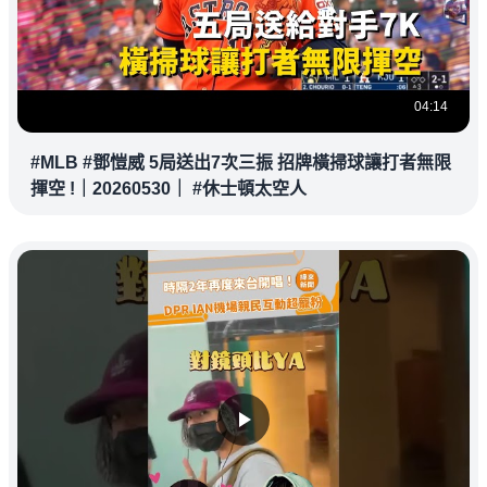
04:14
#MLB #鄧愷威 5局送出7次三振 招牌橫掃球讓打者無限
揮空 !｜20260530｜ #休士頓太空人