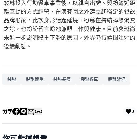
裴琳投入行動餐車事業後，以親自出攤、與粉絲近距
離互動的方式經營，在演藝圈之外建立起穩定的餐飲
品牌形象。此次身形話題延燒，粉絲在持續捧場消費
之餘，也紛紛留言盼她兼顧工作與健康。目前裴琳尚
未進一步說明體重下滑的原因，外界仍持續關注她的
後續動態。
裴琳
裴琳體重
裴琳暴瘦
裴琳餐車
裴琳近況
分享
0
你可能還想看