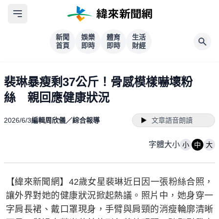
新聞
娛樂
體育
生活
首頁
即時
即時
財經
裴琳暴瘦剩37公斤！骨感模樣嚇壞粉
絲 親回應健康狀況
2026/6/3
編輯周欣儀／綜合報導
文章語音朗讀
字體大小
小
中
大
【緯來新聞網】42歲女星裴琳近日因一張粉絲合照，
讓外界對她的健康狀況掀起熱議。照片中，她身穿一
字肩長裙、戴口罩現身，手臂與肩頸的消瘦輪廓清晰