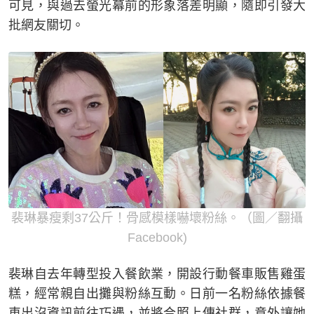
可見，與過去螢光幕前的形象落差明顯，隨即引發大
批網友關切。
裴琳暴瘦剩37公斤！骨感模樣嚇壞粉絲。（圖／翻攝
Facebook)
裴琳自去年轉型投入餐飲業，開設行動餐車販售雞蛋
糕，經常親自出攤與粉絲互動。日前一名粉絲依據餐
車出沒資訊前往巧遇，並將合照上傳社群，意外讓她