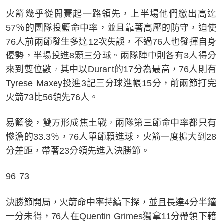
火箭幾乎從開賽起一路領先，上半場他們繳出高達
57％的團隊投籃命中率，並且靠著高壓的防守，迫使
76人前兩節發生多達12次失誤，不過76人也發揮自身
優勢，半場投進8顆三分球。兩隊陣中則各有3人得分
來到雙位數，其中以Durant的17分為最高，76人則有
Tyrese Maxey投進3記三分球進帳15分，前兩節打完
火箭73比56領先76人。
易籃後，雙方形成焦土戰，兩隊第三節命中率都只有
慘澹的33.3％，76人單節顆進球，火箭一度擴大到28
分差距，帶著23分領先進入決勝節。
96 73
決勝節開局，火箭命中率持續下探，並且長達4分半鐘
一分未得，76人在Quentin Grimes獨拿11分帶領下藉