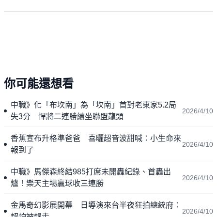
你可能還想看
中職》化「布坎南」為「坎南」首對老東家5.2局
2026/4/10
失3分 悍將二連勝續坐聯盟龍頭
香蕉宣布升格準爸爸 喜曬超音波甜喊：小生命來
2026/4/10
報到了
中職》馬傑森終結985打席未開轟紀錄、首轟出
2026/4/10
爐！樂天主場贏球收三連勝
金馬奇幻影展開幕 日導演來台半夜狂拍總統府：
2026/4/10
超怕被趕走