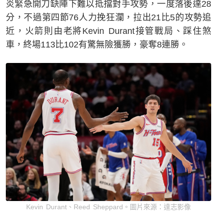
炎緊急開刀缺陣下難以抵擋對手攻勢，一度落後達28
分，不過第四節76人力挽狂瀾，拉出21比5的攻勢追
近，火箭則由老將Kevin Durant接管戰局、踩住煞
車，終場113比102有驚無險獲勝，豪奪8連勝。
Kevin Durant、Reed Sheppard。圖片來源：達志影像