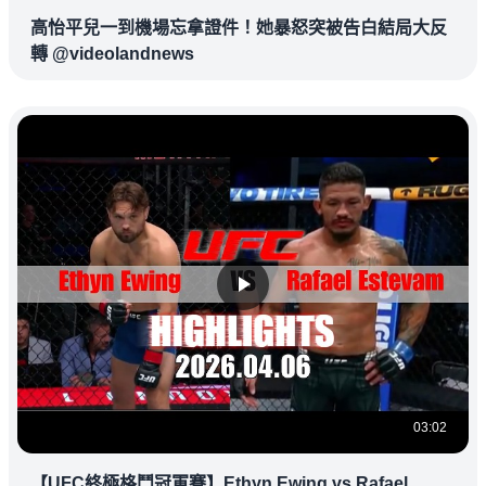
高怡平兒一到機場忘拿證件！她暴怒突被告白結局大反
轉 @videolandnews
03:02
【UFC終極格鬥冠軍賽】Ethyn Ewing vs Rafael