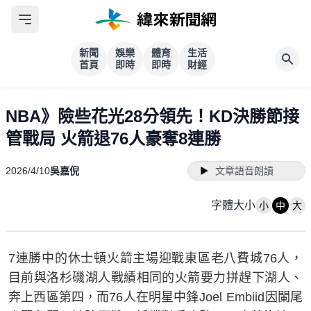
新聞
娛樂
體育
生活
首頁
即時
即時
財經
NBA》險些花光28分領先！KD決勝節接
管戰局 火箭退76人豪奪8連勝
2026/4/10
吳嘉倪
文章語音朗讀
字體大小
小
中
大
7連勝中的休士頓火箭主場迎戰東區老八費城76人，
目前與洛杉磯湖人戰績相同的火箭要力拼趕下湖人、
奔上西區第四，而76人在明星中鋒Joel Embiid因闌尾