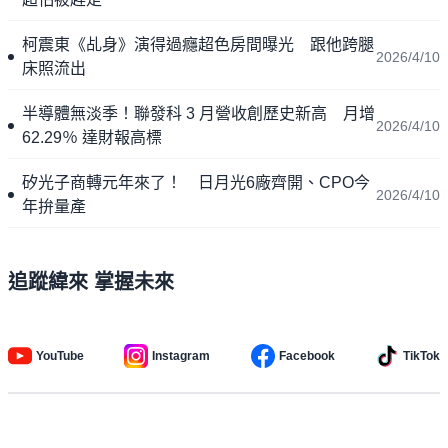
柯震東《乩身》演得過癮超色房間曝光 跟他跨腿
2026/4/10
床照流出
半導體無淡季！聯發科 3 月營收創歷史新高 月增
2026/4/10
62.29％ 達財報高標
矽光子商轉元年來了！ 日月光6廠齊開、CPO今
2026/4/10
年拚量產
追蹤緯來 掌握未來
YouTube
Instagram
Facebook
TikTok