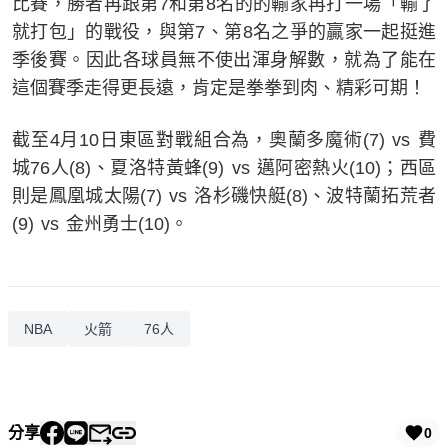
比賽，勝者再跟第7和第8名的的輸家再打一場「輸了
就打包」的戰役，與第7、第8名之爭的贏家一起挺進
季後賽。因此各球員無不使出渾身解數，就為了能在
這個賽季走得更長遠，肯定是拳拳到肉、精彩可期！
截至4月10日東區對戰組合為，奧蘭多魔術(7) vs 費
城76人(8)、夏洛特黃蜂(9) vs 邁阿密熱火(10)；西區
則是鳳凰城太陽(7) vs 洛杉磯快艇(8)、波特蘭拓荒者
(9) vs 金州勇士(10)。
NBA
火箭
76人
分享
0