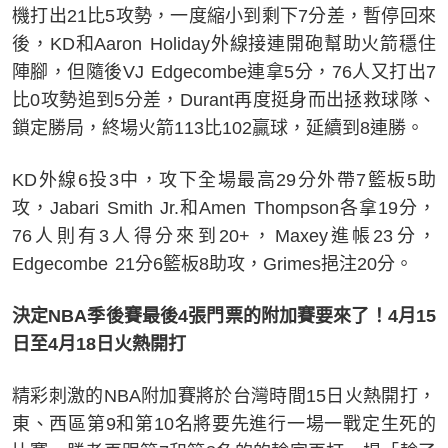
機打出21比5攻勢，一度縮小到剩下7分差，暫停回來
後，KD和Aaron Holiday外線接連開砲幫助火箭穩住
陣腳，但隨後VJ Edgecombe連拿5分，76人又打出7
比0攻勢追到5分差，Durant再度挺身而出拯救球隊、
鎖定勝局，終場火箭113比102贏球，延續到8連勝。
KD外線6投3中，攻下全場最高29分外帶7籃板5助
攻，Jabari Smith Jr.和Amen Thompson各拿19分，
76人則有3人得分來到20+，Maxey進帳23分，
Edgecombe 21分6籃板8助攻，Grimes挹注20分。
決定NBA季後賽最後4張門票的附加賽要來了！4月15
日至4月18日火熱開打
精彩刺激的NBA附加賽將於台灣時間15日火熱開打，
東、西區第9和第10名將要先進行一場一戰定生死的