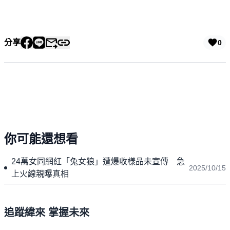
分享
0
你可能還想看
24萬女同網紅「兔女狼」遭爆收樣品未宣傳 急
2025/10/15
上火線親曝真相
追蹤緯來 掌握未來