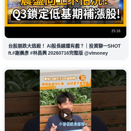
25:16
台股崩跌大逃殺！ AI股長線還有戲？｜投資聊一SHOT
ft.#謝晨彥 #林昌興 20260716完整版 @vlmoney