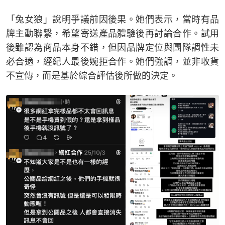
「兔女狼」說明爭議前因後果。她們表示，當時有品
牌主動聯繫，希望寄送產品體驗後再討論合作。試用
後雖認為商品本身不錯，但因品牌定位與團隊調性未
必合適，經紀人最後婉拒合作。她們強調，並非收貨
不宣傳，而是基於綜合評估後所做的決定。