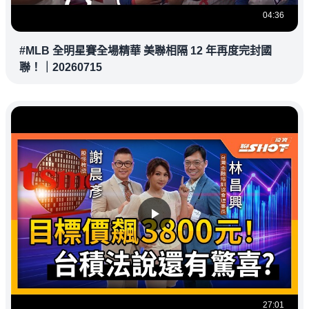
04:36
#MLB 全明星賽全場精華 美聯相隔 12 年再度完封國
聯！｜20260715
27:01