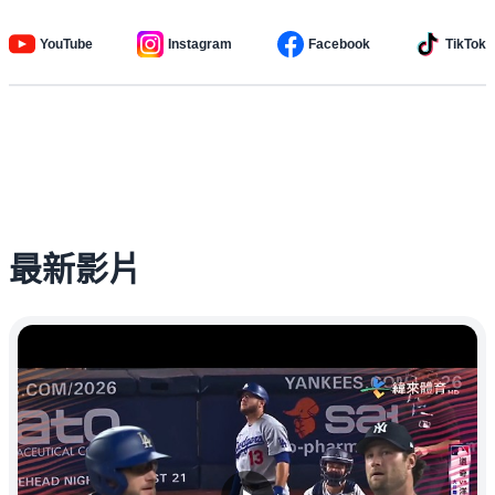
YouTube
Instagram
Facebook
TikTok
最新影片