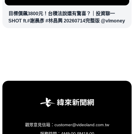
目標價飆3800元！台積法說還有驚喜？｜投資聊一
SHOT ft.#謝晨彥 #林昌興 20260714完整版 @vlmoney
觀眾意見信箱：customer@videoland.com.tw
服務時間：AM9:00-PM18:00