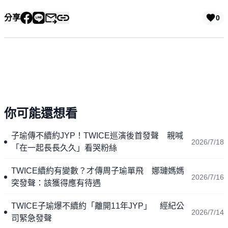
分享
0
你可能還想看
子瑜傳不續約JYP！TWICE巡演後首發聲 親喊
2026/7/18
「在一起長長久久」看哭粉絲
TWICE續約有變數？才傳周子瑜單飛 娜璉媽媽
2026/7/16
突發聲：該獲得應有待遇
TWICE子瑜爆不續約「離開11年JYP」 經紀公
2026/7/14
司緊急發聲