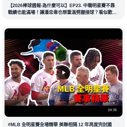
【2026棒球週報-為什麼可以】EP23. 中職明星賽不靠
戰績也能滿場！讓潘忠韋也想重溫劈腿接球？看似歡樂
教練都暗中觀察
04:36
#MLB 全明星賽全場精華 美聯相隔 12 年再度完封國