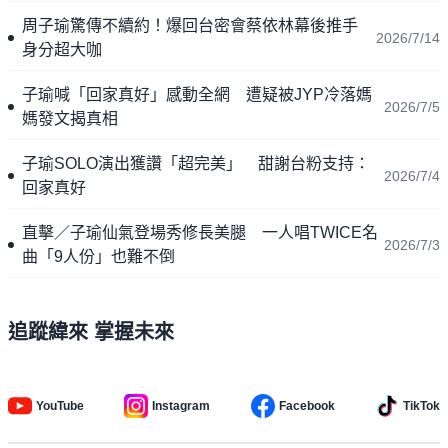
周子瑜驚傳不續約！爆回台密會蔡依林幕後推手
2026/7/14
身分超大咖
子瑜喊「回家真好」感動全網 遭疑被JYP冷落媽
2026/7/5
媽發文揭真相
子瑜SOLO演出獲讚「超完美」 甜謝台粉支持：
2026/7/4
回家真好
直擊／子瑜仙氣登場秀修長美腿 一人唱TWICE名
2026/7/3
曲「9人份」也難不倒
追蹤緯來 掌握未來
YouTube
Instagram
Facebook
TikTok