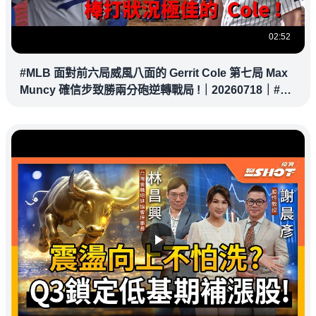
02:52
#MLB 面對前六局威風八面的 Gerrit Cole 第七局 Max
Muncy 確信步致勝兩分砲逆轉戰局 !｜20260718｜#洛
杉磯道奇