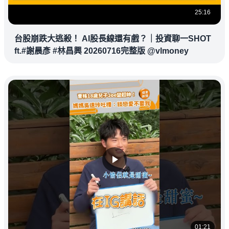
25:16
台股崩跌大逃殺！ AI股長線還有戲？｜投資聊一SHOT
ft.#謝晨彥 #林昌興 20260716完整版 @vlmoney
01:21