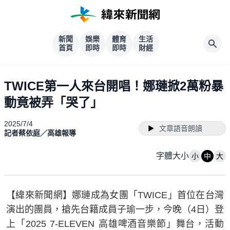
新聞
娛樂
體育
生活
首頁
即時
即時
財經
TWICE第一人來台開唱！娜璉掀2萬粉暴
動竟被弄「哭了」
2025/7/4
文章語音朗讀
記者蔡依庭／高雄報導
字體大小
小
中
大
【緯來新聞網】娜璉成為女團「TWICE」首位在台灣
演出的團員，搶先台籍成員子瑜一步，今晚（4日）登
上「2025 7-ELEVEN 高雄啤酒音樂節」舞台，活動