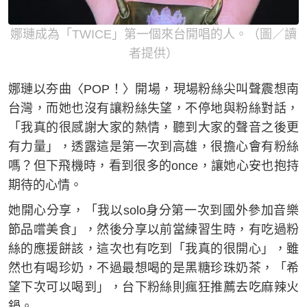
娜璉成為「TWICE」第一個來台開唱的人。（圖／讀
者提供）
娜璉以夯曲〈POP！〉開場，現場粉絲尖叫聲震想南
台灣，而她也沒有讓粉絲失望，不停地與粉絲對話，
「我真的很感謝大家的熱情，聽到大家的聲音之後更
有力量」，透露這是第一次到高雄，很擔心會有粉絲
嗎？但下飛機時，看到很多的once，讓她心安也抱持
期待的心情。
她開心分享，「我以solo身分第一次到國外參加音樂
節品嚐美食」，然後分享以前當練習生時，有吃過粉
絲的應援餅該，這次也有吃到「我真的很開心」，雖
然也有喝珍奶，不過最想喝的是黑糖珍珠奶茶，「希
望下次可以喝到」，台下粉絲則瘋狂推薦去吃麻辣火
鍋。