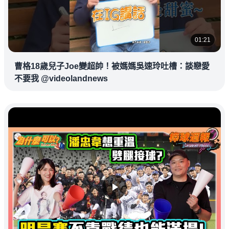
01:21
曹格18歲兒子Joe變超帥！被媽媽吳速玲吐槽：談戀愛
不要我 @videolandnews