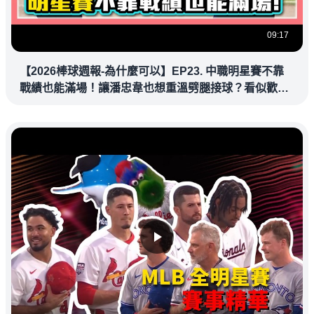
09:17
【2026棒球週報-為什麼可以】EP23. 中職明星賽不靠
戰績也能滿場！讓潘忠韋也想重溫劈腿接球？看似歡樂
教練都暗中觀察