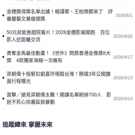
金穗獎得獎名單出爐！楊謹華、王柏傑都來了 評
2026/5/1
審嚴藝文暴瘦頒獎
50元就能進戲院看片！2026金穗影展開跑 百位
2026/4/20
影人近距離交流
勇奪金馬最佳動畫！《世外》問鼎香港金像獎8大
2026/4/17
獎 4款獨家海報一次擁有
梁朝偉十指緊扣劉嘉玲現蹤台灣！睽違3年公開露
2026/4/13
面行程曝光
直擊／搶見梁朝偉太難！開課名單刷掉700人 影
2026/4/13
迷不死心信義區掀暴動
追蹤緯來 掌握未來