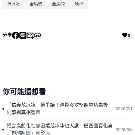
范冰冰
金馬獎
金馬62
地母
分享
0
你可能還想看
「信義范冰冰」捲爭議！遭控沒攻堅照拿功嘉獎
2026/7/1
同事揭真相發聲
預言高齡化社會困境范冰冰也大讚 巴西國寶化身
2026/6/3
「超酷阿嬤」奪影后