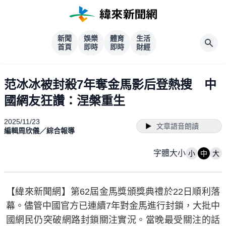
新聞
娛樂
體育
生活
首頁
即時
即時
財經
范冰冰被封殺7年奪金馬影后登熱搜 中
國網友狂讚：涅槃重生
2025/11/23
文章語音朗讀
編輯周欣儀／綜合報導
字體大小
小
中
大
【緯來新聞網】第62屆金馬獎頒獎典禮於22日順利落
幕。儘管中國官方已連續7年對金馬進行封鎖，大批中
國網民仍突破網路封鎖關注實況。當晚最受關注的話