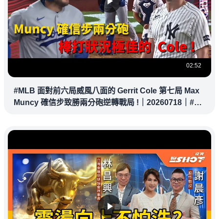
02:52
#MLB 面對前六局威風八面的 Gerrit Cole 第七局 Max
Muncy 確信步致勝兩分砲逆轉戰局 !｜20260718｜#洛
杉磯道奇