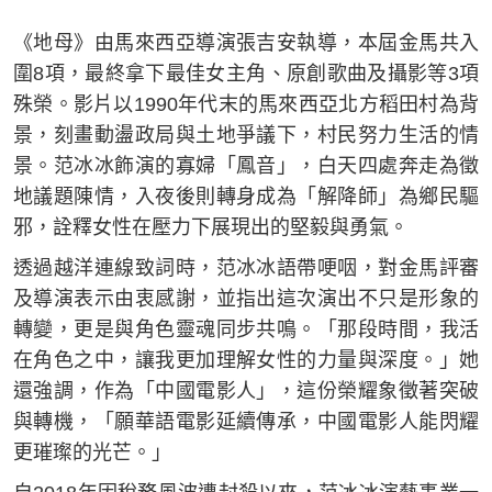
《地母》由馬來西亞導演張吉安執導，本屆金馬共入
圍8項，最終拿下最佳女主角、原創歌曲及攝影等3項
殊榮。影片以1990年代末的馬來西亞北方稻田村為背
景，刻畫動盪政局與土地爭議下，村民努力生活的情
景。范冰冰飾演的寡婦「鳳音」，白天四處奔走為徵
地議題陳情，入夜後則轉身成為「解降師」為鄉民驅
邪，詮釋女性在壓力下展現出的堅毅與勇氣。
透過越洋連線致詞時，范冰冰語帶哽咽，對金馬評審
及導演表示由衷感謝，並指出這次演出不只是形象的
轉變，更是與角色靈魂同步共鳴。「那段時間，我活
在角色之中，讓我更加理解女性的力量與深度。」她
還強調，作為「中國電影人」，這份榮耀象徵著突破
與轉機，「願華語電影延續傳承，中國電影人能閃耀
更璀璨的光芒。」