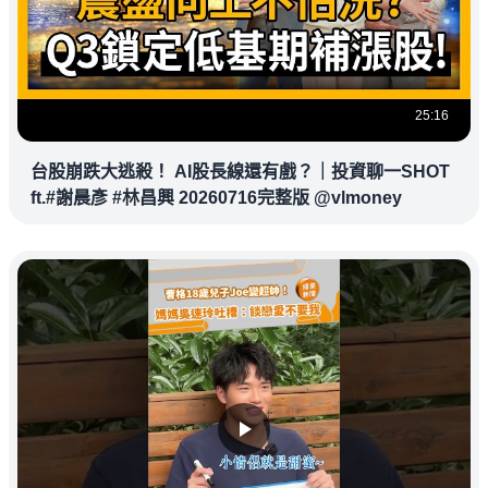
25:16
台股崩跌大逃殺！ AI股長線還有戲？｜投資聊一SHOT
ft.#謝晨彥 #林昌興 20260716完整版 @vlmoney