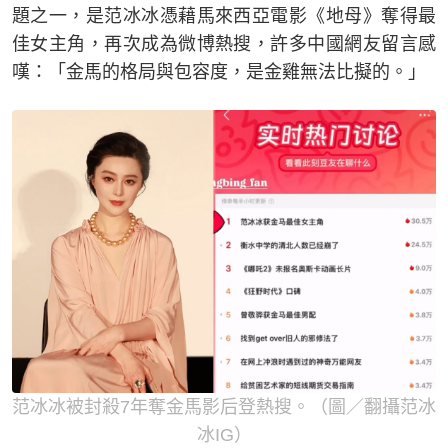
題之一，是范冰冰憑藉馬來西亞電影《地母》奪得最
佳女主角，再次成為微博熱搜，許多中國網友留言感
嘆：「金馬的格局與包容度，是金雞無法比擬的。」
范冰冰被封殺7年奪金馬影后登熱搜。（圖／翻攝范冰
冰IG）