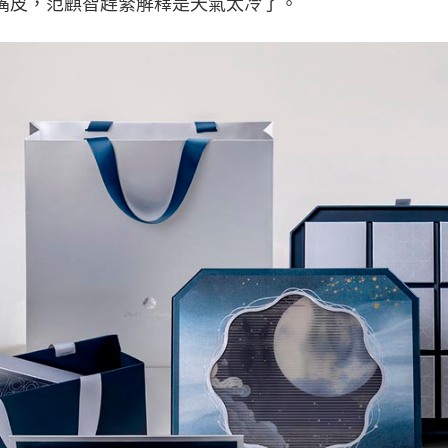
嘴皮，范麒智趕緊解釋是天氣太冷了。