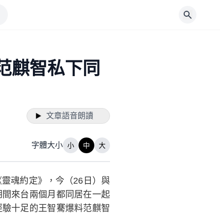
范麒智私下同
文章語音朗讀
字體大小
小
中
大
集《靈魂約定》，今（26日）與
期間來台兩個月都同居在一起
經驗十足的王智騫爆料范麒智