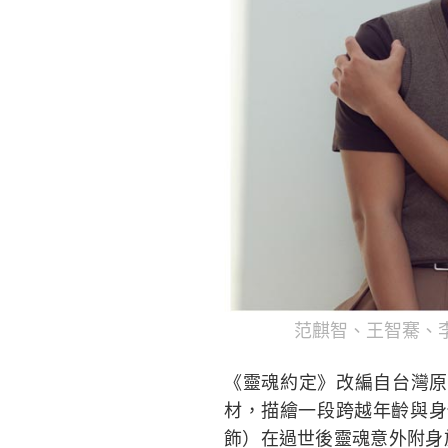
范麒智、王智騫、
《靈魂約定》改編自台灣原
材，描繪一段跨越年齡與身
飾）在過世後靈魂意外附身