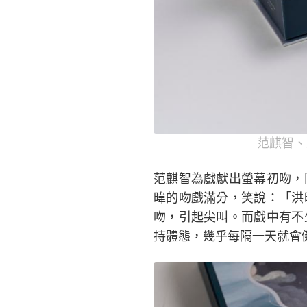
范麒智、
范麒智為戲獻出螢幕初吻，
暐的吻戲滿分，笑說：「洪
吻，引起尖叫。而戲中有不
持體態，幾乎每隔一天就會