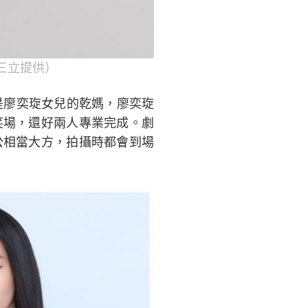
三立提供）
是廖奕琁女兒的乾媽，廖奕琁
笑場，還好兩人專業完成。劇
公相當大方，拍攝時都會到場