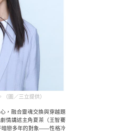
。（圖／三立提供）
心，融合靈魂交換與穿越題
。劇情講述主角夏茶（王智騫
子暗戀多年的對象——性格冷