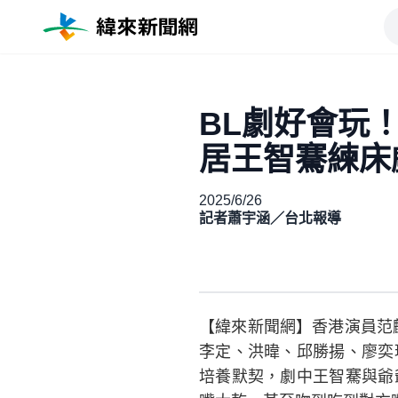
BL劇好會玩
居王智騫練床
2025/6/26
記者蕭宇涵／台北報導
【緯來新聞網】香港演員范麒智
李定、洪暐、邱勝揚、廖奕
培養默契，劇中王智騫與爺