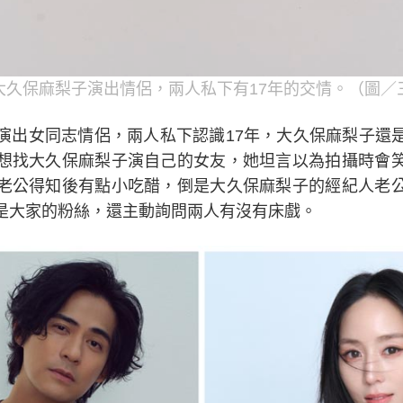
大久保麻梨子演出情侶，兩人私下有17年的交情。（圖／
演出女同志情侶，兩人私下認識17年，大久保麻梨子還
想找大久保麻梨子演自己的女友，她坦言以為拍攝時會
老公得知後有點小吃醋，倒是大久保麻梨子的經紀人老
是大家的粉絲，還主動詢問兩人有沒有床戲。