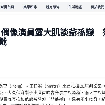
新聞首頁
娛樂即時
體育即時
生活財經
關於我們
！偶像演員露大肌談爺孫戀 
戲
（Kenji）、王智騫（Martin）來台拍攝BL原創影
琁、大久保麻梨子出席首映會分享拍攝過程，兩人拍攝
爺靈魂互換和范麒智談起「爺孫戀」，還有不少吻戲，