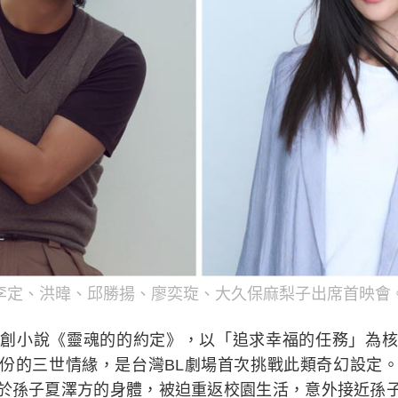
李定、洪暐、邱勝揚、廖奕琁、大久保麻梨子出席首映會
創小說《靈魂的的約定》，以「追求幸福的任務」為核
份的三世情緣，是台灣BL劇場首次挑戰此類奇幻設定
於孫子夏澤方的身體，被迫重返校園生活，意外接近孫