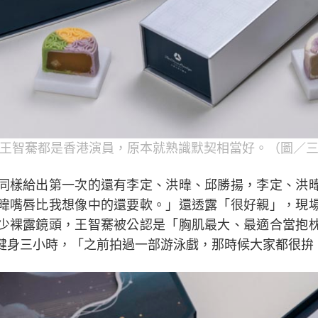
王智騫都是香港演員，原本就熟識默契相當好。（圖／
同樣給出第一次的還有李定、洪暐、邱勝揚，李定、洪
暐嘴唇比我想像中的還要軟。」還透露「很好親」，現
少裸露鏡頭，王智騫被公認是「胸肌最大、最適合當抱
健身三小時，「之前拍過一部游泳戲，那時候大家都很拚