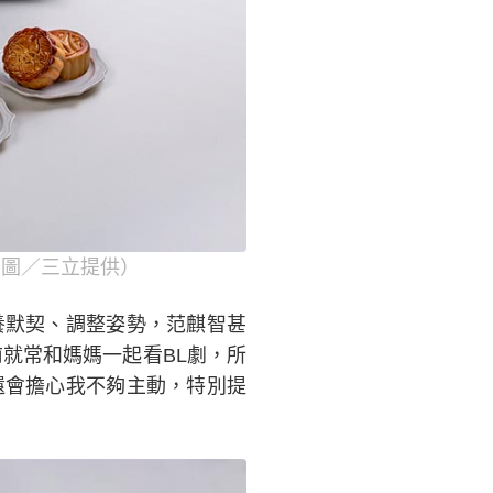
（圖／三立提供）
養默契、調整姿勢，范麒智甚
就常和媽媽一起看BL劇，所
還會擔心我不夠主動，特別提