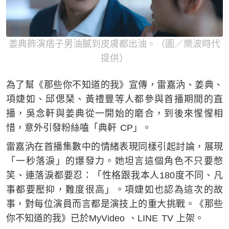
姜典飾演痞子男油膩到皮膚都出油。（圖／樂波時代
提供）
為了幫《那些你不知道的我》宣傳，雷嘉汭、姜典、
項婕如、邱偲琹、黃禮豐等人都參與首播期間的直
播，吳念軒與姜典從一開始的磨合，到後來惺惺相
惜，意外引發粉絲嗑「典軒 CP」。
雷嘉汭在首播集數中的情緒表現同樣引起討論，展現
「一秒落淚」的爆發力。她坦言這個角色不只要憋
笑、連落淚都要忍：「性格跟我本人180度不同、凡
事都要壓抑，難度很高」。項婕如也認為這次的故
事，對每位演員而言都是演技上的重大挑戰。《那些
你不知道的我》已於MyVideo 、LINE TV 上架。