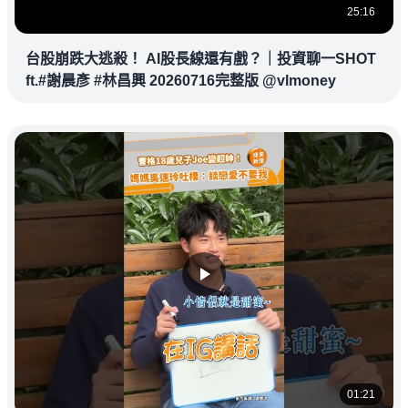
25:16
台股崩跌大逃殺！ AI股長線還有戲？｜投資聊一SHOT
ft.#謝晨彥 #林昌興 20260716完整版 @vlmoney
01:21