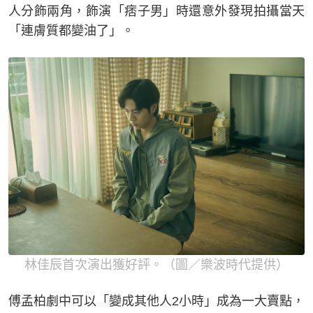
人分飾兩角，飾演「痞子男」時還意外發現拍攝當天
「連膚質都變油了」。
林佳辰首次演出獲好評。（圖／樂波時代提供）
傅孟柏劇中可以「變成其他人2小時」成為一大賣點，