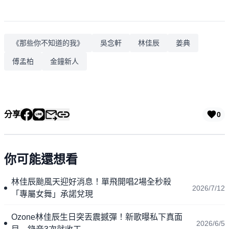
《那些你不知道的我》
吳念軒
林佳辰
姜典
傅孟柏
金鐘新人
分享
0
你可能還想看
林佳辰颱風天迎好消息！單飛開唱2場全秒殺
2026/7/12
「專屬女舞」承諾兌現
Ozone林佳辰生日突丟震撼彈！新歌曝私下真面
2026/6/5