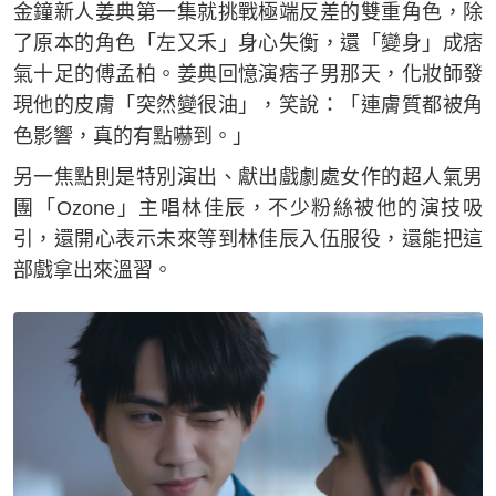
金鐘新人姜典第一集就挑戰極端反差的雙重角色，除
了原本的角色「左又禾」身心失衡，還「變身」成痞
氣十足的傅孟柏。姜典回憶演痞子男那天，化妝師發
現他的皮膚「突然變很油」，笑說：「連膚質都被角
色影響，真的有點嚇到。」
另一焦點則是特別演出、獻出戲劇處女作的超人氣男
團「Ozone」主唱林佳辰，不少粉絲被他的演技吸
引，還開心表示未來等到林佳辰入伍服役，還能把這
部戲拿出來溫習。