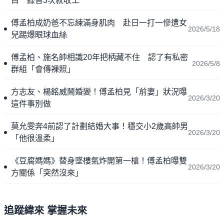
目 錄音3次就收工
傅孟柏成奶爸不忘練滿身肌肉 赴日一打一慘遭女
2026/5/18
兒踢爆眼球血絲
傅孟柏、施名帥相識20年把柄藏不住 認了有私密
2026/5/8
群組「會傳裸照」
方志友、楊銘威鬧婚變！傅孟柏見「前妻」狀況曝
2026/3/20
這件事別做
莫允雯奔4前認了計劃結婚大事！穩交小2歲高帥男
2026/3/20
「他很溫柔」
《豆腐媽媽》替身墜樓氣炸開第一槍！傅孟柏曝雙
2026/3/20
方關係「突然沒來」
追蹤緯來 掌握未來