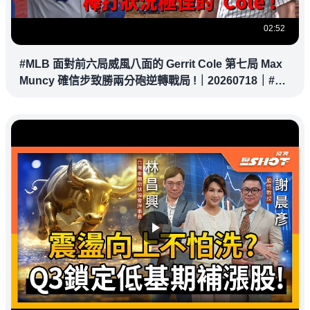
02:52
#MLB 面對前六局威風八面的 Gerrit Cole 第七局 Max
Muncy 確信步致勝兩分砲逆轉戰局 !｜20260718｜#洛
杉磯道奇