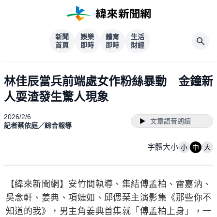
新聞
娛樂
體育
生活
首頁
即時
即時
財經
林佳辰當兵前端處女作粉絲暴動 金鐘新
人耍渣發生驚人現象
2026/2/6
文章語音朗讀
記者蔡依庭／綜合報導
字體大小
小
中
大
【緯來新聞網】安竹間執導、集結傅孟柏、雷嘉汭、
吳念軒、姜典、項婕如、邱偲琹主演影集《那些你不
知道的我》，男主角姜典首集就「傅孟柏上身」，一