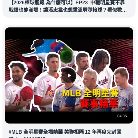
【2026棒球週報-為什麼可以】EP23. 中職明星賽不靠
戰績也能滿場！讓潘忠韋也想重溫劈腿接球？看似歡樂
教練都暗中觀察
04:36
#MLB 全明星賽全場精華 美聯相隔 12 年再度完封國