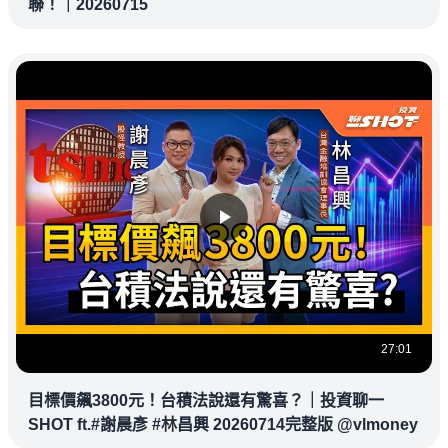
聯！｜20260715
27:01
目標價飆3800元！台積法說還有驚喜？｜投資聊一
SHOT ft.#謝晨彥 #林昌興 20260714完整版 @vlmoney