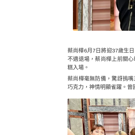
蔡尚樺6月7日將迎37歲
不適退場，蔡尚樺上前關心
糕入場。
蔡尚樺毫無防備，驚訝摀嘴
巧克力，神情明顯雀躍。曾