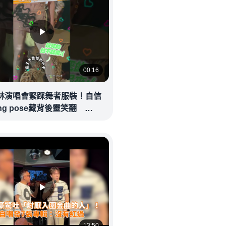
00:16
林演唱會緊踩舞者服裝！自信
ing pose藏背後靈笑翻
eolandnews
13:50