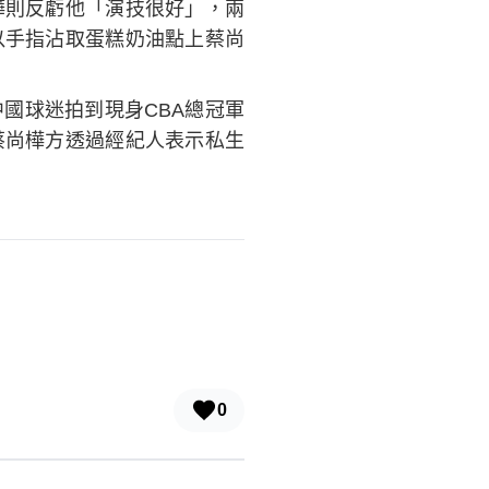
樺則反虧他「演技很好」，兩
以手指沾取蛋糕奶油點上蔡尚
國球迷拍到現身CBA總冠軍
蔡尚樺方透過經紀人表示私生
0