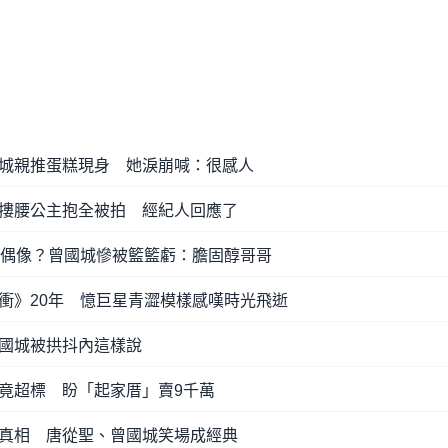
城親推蛋糕現身 她淚崩喊：很感人
摟腰公主抱全被拍 經紀人回應了
當偶像？曾國城慘被籃籃虧：膽固醇哥哥
衝》20年 憶巨星青澀模樣感嘆時光飛逝
國城被拱抖內這樣說
竟超標 盼「起家厝」賣9千萬
真相 唐從聖、曾國城笑場成經典