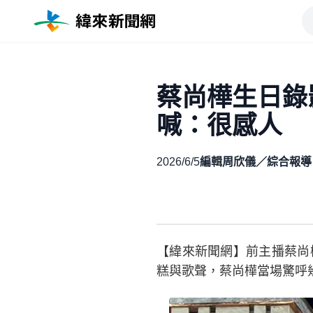
蔡尚樺生日錄
喊：很感人
2026/6/5
編輯周欣儀／綜合報導
【緯來新聞網】前主播蔡尚
糕與歌聲，蔡尚樺當場驚呼