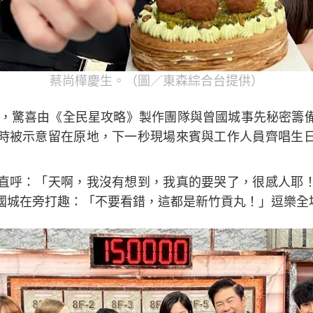
蔡尚樺慶生。（圖／東森綜合台提供）
生日，驚喜由《全民星攻略》製作團隊與曾國城事先秘密籌
時被示意留在原地，下一秒現場來賓與工作人員齊唱生
直呼：「天啊，我沒有想到，我真的要哭了，很感人耶
國城在旁打趣：「不要看錯，這都是新竹貢丸！」逗樂全