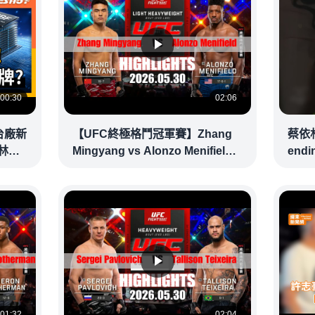
00:30
02:06
台廠新
【UFC終極格鬥冠軍賽】Zhang
蔡依
#林英
Mingyang vs Alonzo Menifield
end
賽事精華｜20260530｜2026 UFC
@vid
鎖定緯來！
01:32
02:04