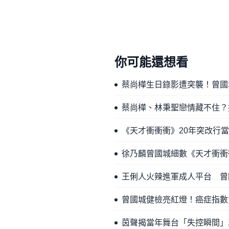
你可能還想看
蔡尚樺生日錄影遭突襲！曾國
蔡尚樺、林秉聖戀情藏不住？
《天才衝衝衝》20年突改行
徐乃麟曾國城細數《天才衝衝
王俐人火辣進軍成人平台 曾
曾國城健檢亮紅燈！癌症指數
茵聲揭當年舞台「失控瞬間」