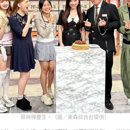
蔡尚樺慶生。（圖／東森綜合台提供）