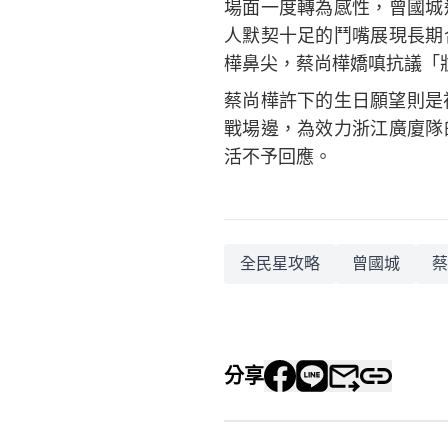
場面一度轉為感性，曾國城
人默契十足的鬥嘴展現長期
樺鼻尖，蔡尚樺嬌嗔抗議「
蔡尚樺許下的生日願望則是
戰場邊，為效力浙江廣廈隊
活不予回應。
全民星攻略
曾國城
蔡
分享