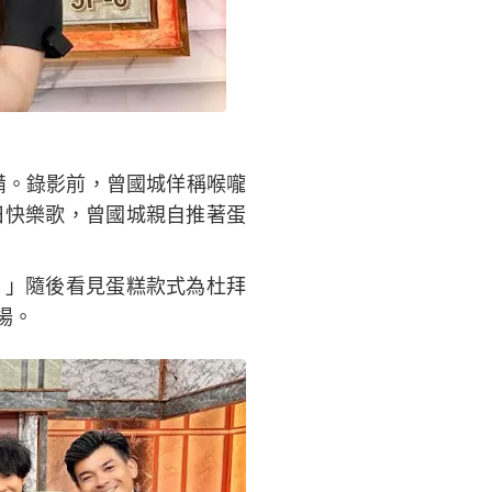
備。錄影前，曾國城佯稱喉嚨
日快樂歌，曾國城親自推著蛋
！」隨後看見蛋糕款式為杜拜
場。