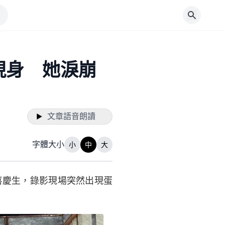
現身 她淚崩
文章語音朗讀
字體大小
小
中
大
喜慶生，錄影現場突然出現蛋