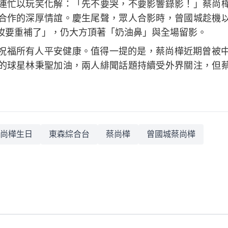
連忙以玩笑化解：「先不要哭，不要影響錄影！」蔡尚
合作的深厚情誼。慶生尾聲，眾人合影時，曾國城趁機
妝要重補了」，仍大方頂著「奶油鼻」與全場留影。
祝福所有人平安健康。值得一提的是，蔡尚樺近期曾被中
的球星林秉聖加油，兩人緋聞話題持續受外界關注，但
尚樺生日
東森綜合台
蔡尚樺
曾國城蔡尚樺