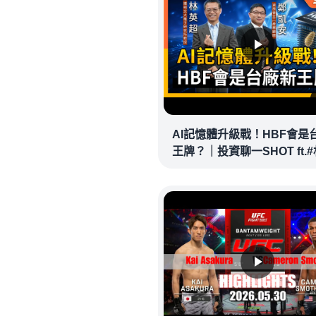
AI記憶體升級戰！HBF會是
王牌？｜投資聊一SHOT ft.
超 #鄭凱安 20260602完整版
@vlmoney