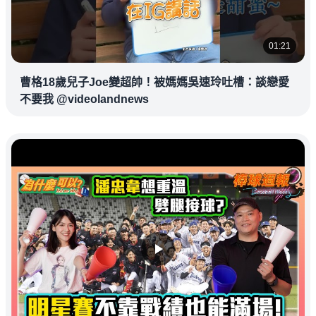
01:21
曹格18歲兒子Joe變超帥！被媽媽吳速玲吐槽：談戀愛
不要我 @videolandnews