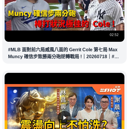
02:52
#MLB 面對前六局威風八面的 Gerrit Cole 第七局 Max
Muncy 確信步致勝兩分砲逆轉戰局 !｜20260718｜#洛
杉磯道奇