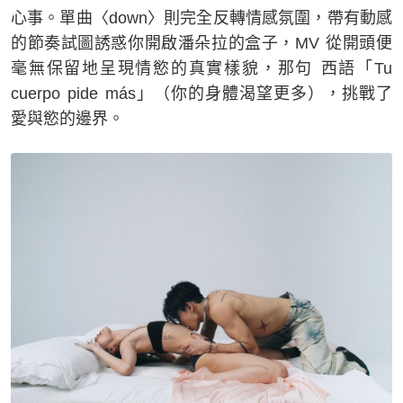
心事。單曲〈down〉則完全反轉情感氛圍，帶有動感
的節奏試圖誘惑你開啟潘朵拉的盒子，MV 從開頭便
毫無保留地呈現情慾的真實樣貌，那句 西語「Tu
cuerpo pide más」（你的身體渴望更多），挑戰了
愛與慾的邊界。