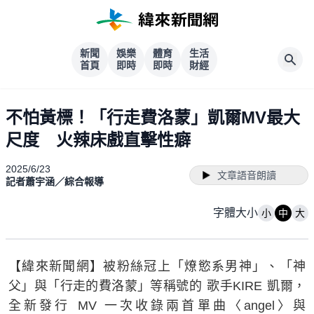
新聞
娛樂
體育
生活
首頁
即時
即時
財經
不怕黃標！「行走費洛蒙」凱爾MV最大
尺度 火辣床戲直擊性癖
2025/6/23
文章語音朗讀
記者蕭宇涵／綜合報導
字體大小
小
中
大
【緯來新聞網】被粉絲冠上「燎慾系男神」、「神
父」與「行走的費洛蒙」等稱號的 歌手KIRE 凱爾，
全新發行 MV 一次收錄兩首單曲〈angel〉與