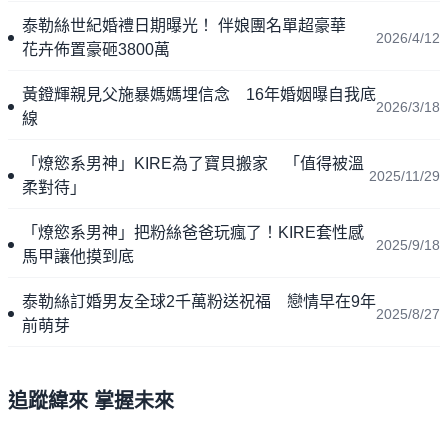
泰勒絲世紀婚禮日期曝光！ 伴娘團名單超豪華
2026/4/12
花卉佈置豪砸3800萬
黃鐙輝親見父施暴媽媽埋信念 16年婚姻曝自我底
2026/3/18
線
「燎慾系男神」KIRE為了寶貝搬家 「值得被溫
2025/11/29
柔對待」
「燎慾系男神」把粉絲爸爸玩瘋了！KIRE套性感
2025/9/18
馬甲讓他摸到底
泰勒絲訂婚男友全球2千萬粉送祝福 戀情早在9年
2025/8/27
前萌芽
追蹤緯來 掌握未來