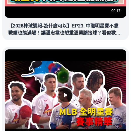
09:17
【2026棒球週報-為什麼可以】EP23. 中職明星賽不靠
戰績也能滿場！讓潘忠韋也想重溫劈腿接球？看似歡樂
教練都暗中觀察