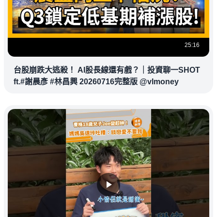
25:16
台股崩跌大逃殺！ AI股長線還有戲？｜投資聊一SHOT
ft.#謝晨彥 #林昌興 20260716完整版 @vlmoney