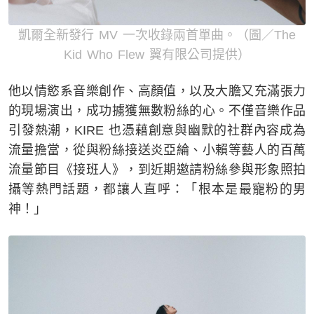
凱爾全新發行 MV 一次收錄兩首單曲。（圖／The
Kid Who Flew 翼有限公司提供）
他以情慾系音樂創作、高顏值，以及大膽又充滿張力
的現場演出，成功擄獲無數粉絲的心。不僅音樂作品
引發熱潮，KIRE 也憑藉創意與幽默的社群內容成為
流量擔當，從與粉絲接送炎亞綸、小賴等藝人的百萬
流量節目《接班人》，到近期邀請粉絲參與形象照拍
攝等熱門話題，都讓人直呼：「根本是最寵粉的男
神！」