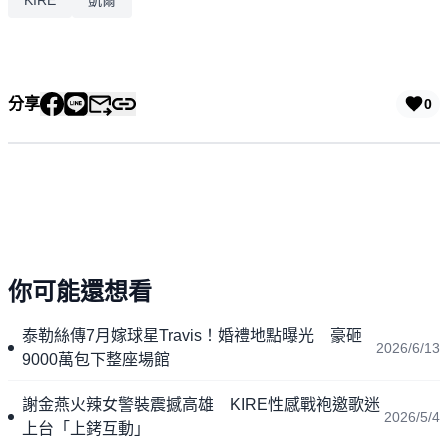
分享
0
你可能還想看
泰勒絲傳7月嫁球星Travis！婚禮地點曝光 豪砸
2026/6/13
9000萬包下整座場館
謝金燕火辣女警裝震撼高雄 KIRE性感戰袍邀歌迷
2026/5/4
上台「上銬互動」