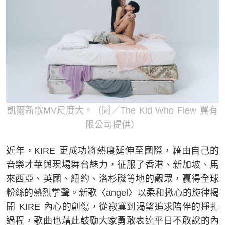
凱爾新歌MV尺度大。（圖／The Kid Who Flew 翼有
限公司提供）
近年，KIRE 更成功將熱度延伸至國際，藉由自己的
音樂才華與現場舞台魅力，征服了香港、新加坡、馬
來西亞、英國、紐約、洛杉磯等地的觀眾，贏得全球
粉絲的熱烈掌聲。新歌〈angel〉以柔和揪心的旋律揭
開 KIRE 內心的創傷，從寂寞到渴望追求陪伴的掙扎
過程，歌曲也藉此鼓勵大家勇敢表達平日不敢說的內