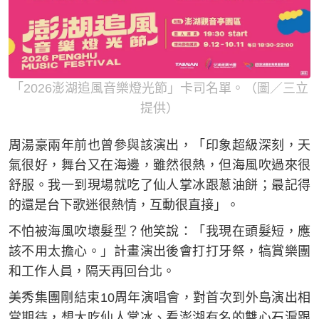
「2026澎湖追風音樂燈光節」卡司名單。（圖／三立
提供）
周湯豪兩年前也曾參與該演出，「印象超級深刻，天
氣很好，舞台又在海邊，雖然很熱，但海風吹過來很
舒服。我一到現場就吃了仙人掌冰跟蔥油餅；最記得
的還是台下歌迷很熱情，互動很直接」。
不怕被海風吹壞髮型？他笑說：「我現在頭髮短，應
該不用太擔心。」計畫演出後會打打牙祭，犒賞樂團
和工作人員，隔天再回台北。
美秀集團剛結束10周年演唱會，對首次到外島演出相
當期待，想大吃仙人掌冰、看澎湖有名的雙心石滬跟