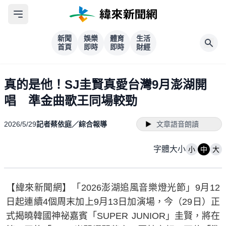
新聞
娛樂
體育
生活
首頁
即時
即時
財經
真的是他！SJ圭賢真愛台灣9月澎湖開
唱 準金曲歌王同場較勁
2026/5/29
記者蔡依庭／綜合報導
文章語音朗讀
字體大小
小
中
大
【緯來新聞網】「2026澎湖追風音樂燈光節」9月12
日起連續4個周末加上9月13日加演場，今（29日）正
式揭曉韓國神祕嘉賓「SUPER JUNIOR」圭賢，將在