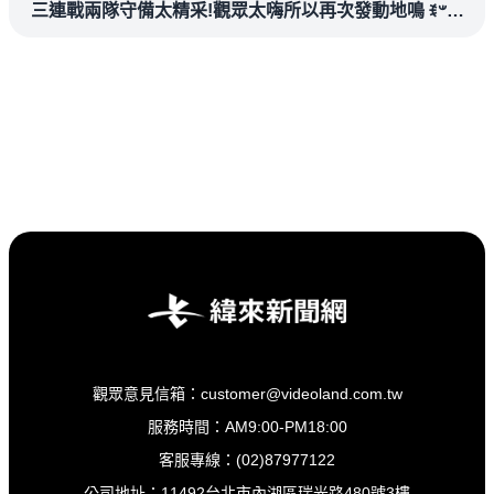
三連戰兩隊守備太精采!觀眾太嗨所以再次發動地鳴 ꉂ𐤔?
#niceplay #中華職棒 #味全龍 #中信兄弟
觀眾意見信箱：customer@videoland.com.tw
服務時間：AM9:00-PM18:00
客服專線：(02)87977122
公司地址：11492台北市內湖區瑞光路480號3樓