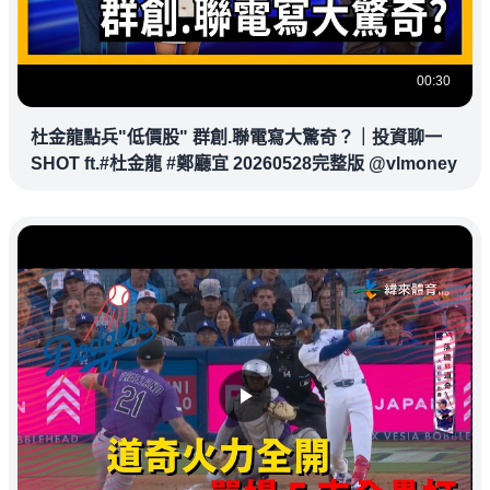
00:30
杜金龍點兵"低價股" 群創.聯電寫大驚奇？｜投資聊一
SHOT ft.#杜金龍 #鄭廳宜 20260528完整版 @vlmoney