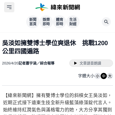
新聞
娛樂
體育
生活
首頁
即時
即時
財經
吳淡如擁雙博士學位爽退休 挑戰1200
公里四國遍路
2026/4/20
記者蕭宇涵／綜合報導
文章語音朗讀
字體大小
小
中
大
【緯來新聞網】擁有雙博士學位的斜槓女王吳淡如，
近期正式接下遠東生技全新升級藍藻綠藻錠代言人。
始終維持紅潤氣色與滿格電力的她，大方分享其獨到