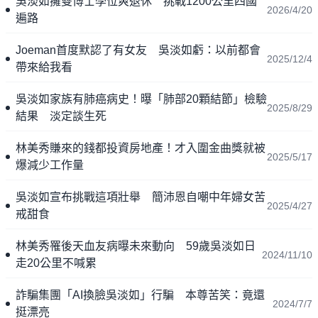
吳淡如擁雙博士學位爽退休 挑戰1200公里四國
2026/4/20
遍路
Joeman首度默認了有女友 吳淡如虧：以前都會
2025/12/4
帶來給我看
吳淡如家族有肺癌病史！曝「肺部20顆結節」檢驗
2025/8/29
結果 淡定談生死
林美秀賺來的錢都投資房地產！才入圍金曲獎就被
2025/5/17
爆減少工作量
吳淡如宣布挑戰這項壯舉 簡沛恩自嘲中年婦女苦
2025/4/27
戒甜食
林美秀罹後天血友病曝未來動向 59歲吳淡如日
2024/11/10
走20公里不喊累
詐騙集團「AI換臉吳淡如」行騙 本尊苦笑：竟還
2024/7/7
挺漂亮