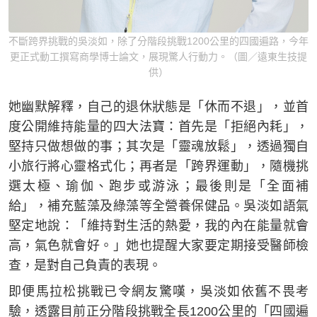
不斷跨界挑戰的吳淡如，除了分階段挑戰1200公里的四國遍路，今年
更正式動工撰寫商學博士論文，展現驚人行動力。（圖／遠東生技提
供）
她幽默解釋，自己的退休狀態是「休而不退」，並首
度公開維持能量的四大法寶：首先是「拒絕內耗」，
堅持只做想做的事；其次是「靈魂放鬆」，透過獨自
小旅行將心靈格式化；再者是「跨界運動」，隨機挑
選太極、瑜伽、跑步或游泳；最後則是「全面補
給」，補充藍藻及綠藻等全營養保健品。吳淡如語氣
堅定地說：「維持對生活的熱愛，我的內在能量就會
高，氣色就會好。」她也提醒大家要定期接受醫師檢
查，是對自己負責的表現。
即便馬拉松挑戰已令網友驚嘆，吳淡如依舊不畏考
驗，透露目前正分階段挑戰全長1200公里的「四國遍