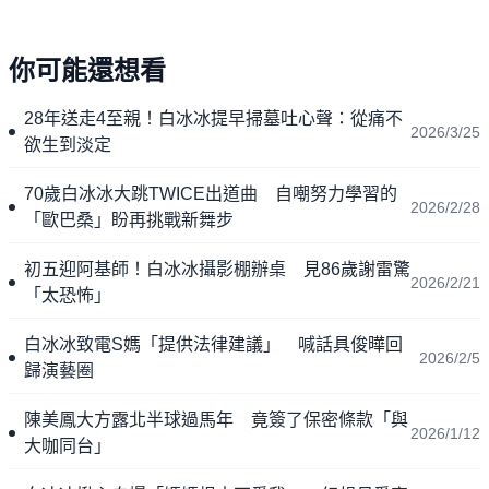
你可能還想看
28年送走4至親！白冰冰提早掃墓吐心聲：從痛不
2026/3/25
欲生到淡定
70歲白冰冰大跳TWICE出道曲 自嘲努力學習的
2026/2/28
「歐巴桑」盼再挑戰新舞步
初五迎阿基師！白冰冰攝影棚辦桌 見86歲謝雷驚
2026/2/21
「太恐怖」
白冰冰致電S媽「提供法律建議」 喊話具俊曄回
2026/2/5
歸演藝圈
陳美鳳大方露北半球過馬年 竟簽了保密條款「與
2026/1/12
大咖同台」