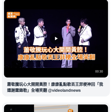
00:30
蕭敬騰玩心大開開黃腔！康康亂點歌丟王菲梗神回「我
還謝霆鋒勒」全場笑翻 @videolandnews