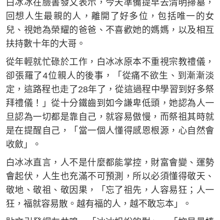
白冰冰在臉書發文表示，今天準備提早去清明掃墓，
回想人生最親的人，離開了好多位，包括唯一的女
兒、視她為榮耀的爸爸、不喜歡她的媽媽，以及相互
扶持數十年的大哥。
從年輕就忙碌於工作，白冰冰原本不重視宗教禮儀，
卻張羅了4位親人的後事，「從痛不欲生、到漸漸淡
定，這路程也走了28年了，從這過程中學習到好多祭
拜禮儀！」從十分鐵齒到如今謙卑低頭，她認為人一
旦認為一切都是靠自己，就容易傲慢，而祭祖其時就
是在提醒自己，「當一個人懂得感恩根源，心自然會
收斂」。
白冰冰直言，人不是什麼都能掌控，財富會變、運勢
會起伏，人生也充滿不可預測，所以必須懂得敬天、
敬地、敬祖、敬因果，「忘了祖先，人容易狂；人一
狂，福就容易散。越有福的人，越不敢忘本」。