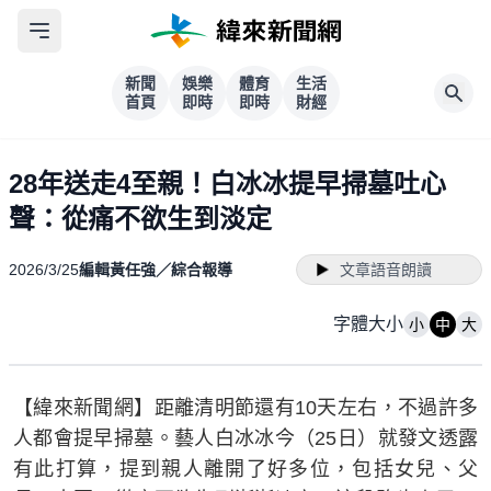
新聞
娛樂
體育
生活
首頁
即時
即時
財經
28年送走4至親！白冰冰提早掃墓吐心
聲：從痛不欲生到淡定
2026/3/25
編輯黃任強／綜合報導
文章語音朗讀
字體大小
小
中
大
【緯來新聞網】距離清明節還有10天左右，不過許多
人都會提早掃墓。藝人白冰冰今（25日）就發文透露
有此打算，提到親人離開了好多位，包括女兒、父