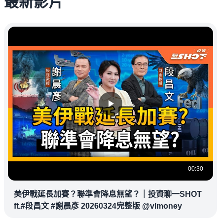
最新影片
00:30
美伊戰延長加賽？聯準會降息無望？｜投資聊一SHOT
ft.#段昌文 #謝晨彥 20260324完整版 @vlmoney