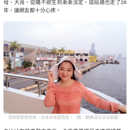
母、大哥，從痛不欲生到漸漸淡定，這段路也走了28
年，讓網友都十分心疼。
清明節即將到來，白冰冰有感而發。（圖／翻攝自白冰冰臉書）