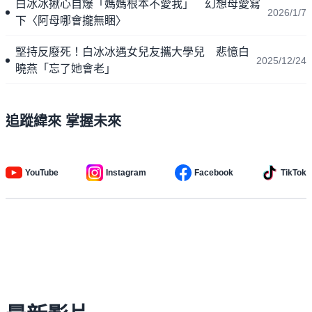
白冰冰揪心自爆「媽媽根本不愛我」 幻想母愛寫
2026/1/7
下〈阿母哪會攏無睏〉
堅持反廢死！白冰冰遇女兒友攜大學兒 悲憶白
2025/12/24
曉燕「忘了她會老」
追蹤緯來 掌握未來
YouTube
Instagram
Facebook
TikTok