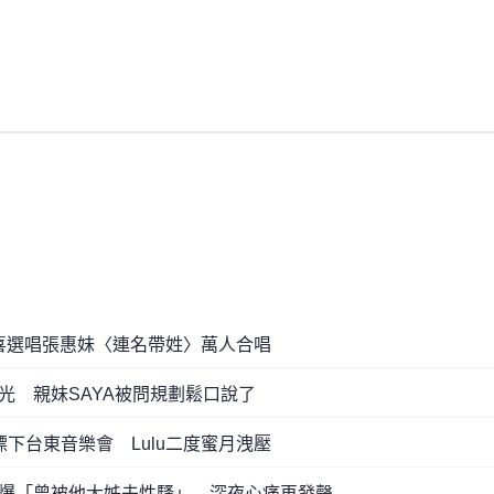
 驚喜選唱張惠妹〈連名帶姓〉萬人合唱
光 親妹SAYA被問規劃鬆口說了
下台東音樂會 Lulu二度蜜月洩壓
爆「曾被他大姊夫性騷」 深夜心痛再發聲