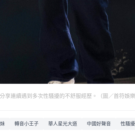
分享連續遇到多次性騷擾的不舒服經歷。（圖／首符娛
妹
轉音小王子
華人星光大道
中國好聲音
性騷擾