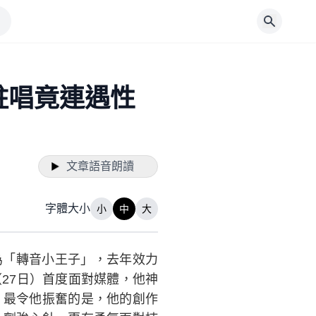
駐唱竟連遇性
文章語音朗讀
字體大小
小
中
大
為「轉音小王子」，去年效力
27日）首度面對媒體，他神
，最令他振奮的是，他的創作