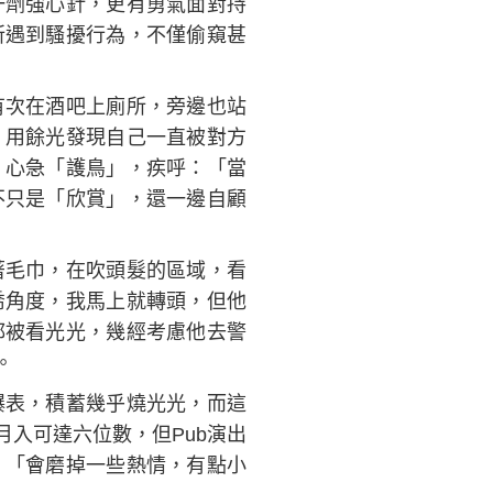
一劑強心針，更有勇氣面對持
所遇到騷擾行為，不僅偷窺甚
有次在酒吧上廁所，旁邊也站
，用餘光發現自己一直被對方
」心急「護鳥」，疾呼：「當
不只是「欣賞」，還一邊自顧
著毛巾，在吹頭髮的區域，看
喬角度，我馬上就轉頭，但他
都被看光光，幾經考慮他去警
。
爆表，積蓄幾乎燒光光，而這
入可達六位數，但Pub演出
，「會磨掉一些熱情，有點小