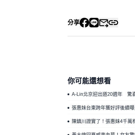
分享
你可能還想看
A-Lin北京迎出道20週年
張惠妹台東跨年獲好評後續曝
陳鎮川證實了！張惠妹4千萬標
黃大煒回夏威夷內幕！女友驚