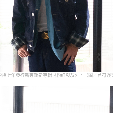
睽違七年發行新專輯新專輯《粉紅與灰》。（圖／首符娛