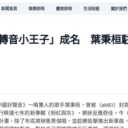
新聞首頁
娛樂即時
體育即時
生活財經
關於我們
轉音小王子」成名 葉秉桓
中國好聲音》一鳴驚人的歌手葉秉桓，曾被（aMEI）封
行睽違七年的新專輯《粉紅與灰》，樂迷反應奇佳，今（
計畫，除了年底將辦售票個唱，並趁勝追擊推出新單曲