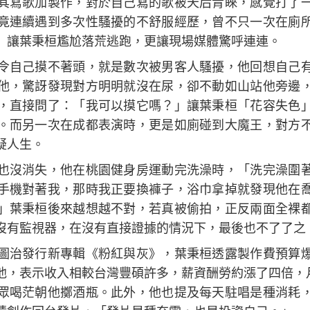
其寫歌加製作，對於自己寫的歌被天后青睞，感覺打了
竟連續遇到多次性騷擾的不舒服經歷，曾不只一次在廁
」讓葉秉桓尷尬落荒逃跑，更讓現場媒體驚呼連連。
令自己摸不著頭，就是數次被男客人騷擾，他回想自己
他，驚訝發現對方明明就沒在尿，卻不動如山站他旁邊
，直接問了：「我可以摸它嗎？」讓葉秉桓「花容失色
。而另一次在成都表演時，更是如廁碰到大魔王，對方
疑人生。
也沒消失，他在桃園健身房運動完洗澡時，「洗完澡圍
手機對著我，那時我正要換褲子，浴巾拿掉就發現他在
」葉秉桓後來越想越不對，若真被偷拍，正反兩面全裸
沒有監視器，在沒有直接證據的情況下，最後也不了了之
圖治發行新專輯《粉紅與灰》，葉秉桓透露製作費預算
他，表示收入相較台灣豐碩許多，薪資酬勞約漲了四倍，月
眾喝茫朝他擲酒瓶。此外，他也提及每天駐唱是種消耗