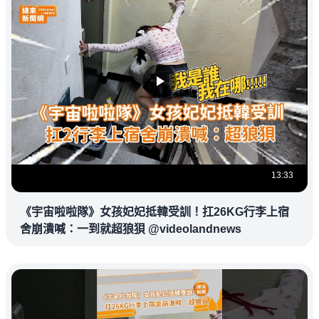
13:33
《宇宙啦啦隊》女孩妃妃抵韓受訓！扛26KG行李上宿
舍崩潰喊：一到就超狼狽 @videolandnews