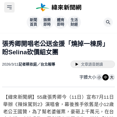
新聞
娛樂
體育
生活
首頁
即時
即時
財經
張秀卿開唱老公送金援「燒掉一棟房」
盼Selina砍價組女團
2026/3/11
記者蔡依庭／台北報導
文章語音朗讀
字體大小
小
中
大
【緯來新聞網】55歲張秀卿今（11日）宣布7月11日
舉辦《辣妹駕到2》演唱會，幕後推手依舊是小12歲
老公王國贊，為了幫老婆催票，豪砸上千萬元，在台