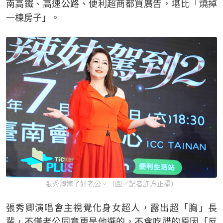
南高鐵、高速公路、便利超商都買廣告，堪比「燒掉
一棟房子」。
張秀卿嫁了好老公。（圖／記者許方正攝）
張秀卿演唱會主視覺化身女超人，露出超「胸」長
輩，不僅老公同意更是他選的，不會吃醋的原因「反