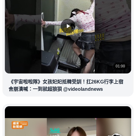
01:00
《宇宙啦啦隊》女孩妃妃抵韓受訓！扛26KG行李上宿
舍崩潰喊：一到就超狼狽 @videolandnews