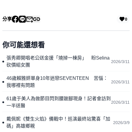
分享
0
你可能還想看
張秀卿開唱老公送金援「燒掉一棟房」 盼Selina
2026/3/11
砍價組女團
46歲賴雅妍單身10年迷戀SEVENTEEN 苦惱：
2026/3/11
我哪裡有問題
61歲于美人為做節目閃到腰跛腳現身！記者會訪到
2026/3/11
一半送醫
戴佩妮《雙生火焰》備戰中！巡演最終站驚喜「加
2026/3/9
碼」高雄鄉親