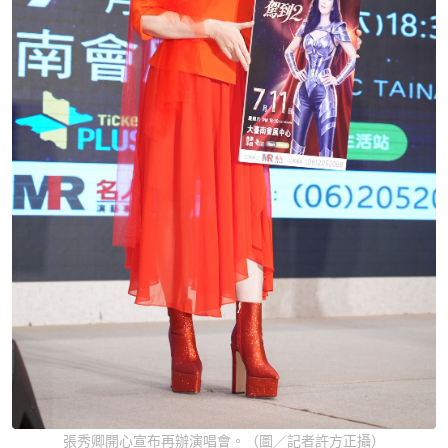
張秀卿開心宣布再辦演唱會。（圖／記者許方正攝）