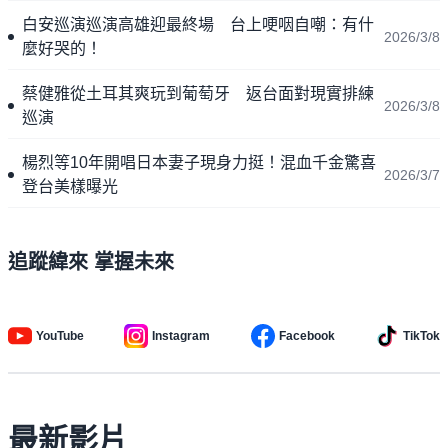
白安巡演巡演高雄迎最終場 台上哽咽自嘲：有什
2026/3/8
麼好哭的！
蔡健雅從土耳其爽玩到葡萄牙 返台面對現實排練
2026/3/8
巡演
楊烈等10年開唱日本妻子現身力挺！混血千金驚喜
2026/3/7
登台美樣曝光
追蹤緯來 掌握未來
YouTube
Instagram
Facebook
TikTok
最新影片