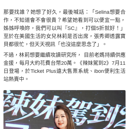
那要找誰？她想了好久，最後喊話：「Selina想要合
作，不知道會不會很貴？希望她看到可以便宜一點，
姊姊呼喚妳，我們可以叫『SC』，打個5折就好！」
至於在美國生活的女兒林莉是否出席，張秀卿透露寶
貝都很忙，但天天視訊「也沒這麼思念了」。
不過，林莉想要繼續攻讀研究所， 目前老媽持續供應
金援，每月大約花費台幣20萬。《辣妹駕到2》7月11
日登場，於Ticket Plus遠大售票系統、ibon便利生活
站熱賣中。