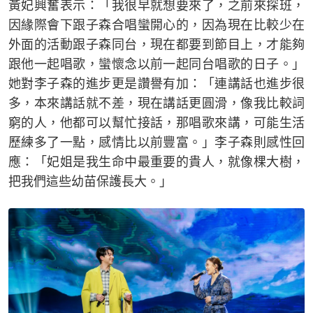
黃妃興奮表示：「我很早就想要來了，之前來探班，
因緣際會下跟子森合唱蠻開心的，因為現在比較少在
外面的活動跟子森同台，現在都要到節目上，才能夠
跟他一起唱歌，蠻懷念以前一起同台唱歌的日子。」
她對李子森的進步更是讚譽有加：「連講話也進步很
多，本來講話就不差，現在講話更圓滑，像我比較詞
窮的人，他都可以幫忙接話，那唱歌來講，可能生活
歷練多了一點，感情比以前豐富。」李子森則感性回
應：「妃姐是我生命中最重要的貴人，就像棵大樹，
把我們這些幼苗保護長大。」