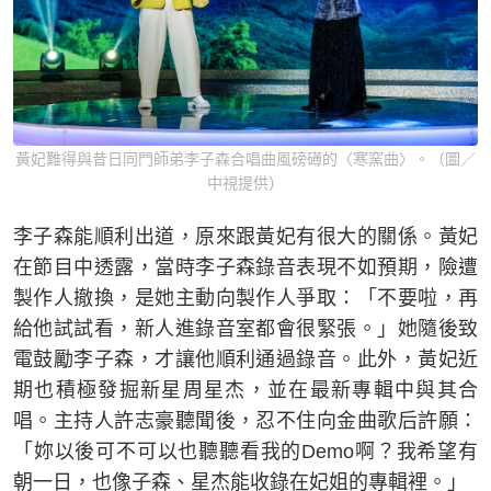
黃妃難得與昔日同門師弟李子森合唱曲風磅礡的〈寒窯曲〉。（圖／
中視提供）
李子森能順利出道，原來跟黃妃有很大的關係。黃妃
在節目中透露，當時李子森錄音表現不如預期，險遭
製作人撤換，是她主動向製作人爭取：「不要啦，再
給他試試看，新人進錄音室都會很緊張。」她隨後致
電鼓勵李子森，才讓他順利通過錄音。此外，黃妃近
期也積極發掘新星周星杰，並在最新專輯中與其合
唱。主持人許志豪聽聞後，忍不住向金曲歌后許願：
「妳以後可不可以也聽聽看我的Demo啊？我希望有
朝一日，也像子森、星杰能收錄在妃姐的專輯裡。」