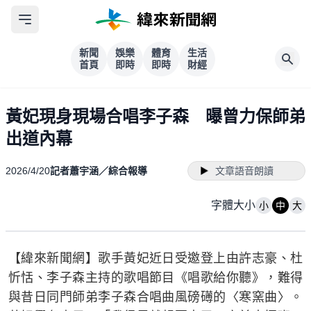
新聞
娛樂
體育
生活
首頁
即時
即時
財經
黃妃現身現場合唱李子森 曝曾力保師弟
出道內幕
2026/4/20
記者蕭宇涵／綜合報導
文章語音朗讀
字體大小
小
中
大
【緯來新聞網】歌手黃妃近日受邀登上由許志豪、杜
忻恬、李子森主持的歌唱節目《唱歌給你聽》，難得
與昔日同門師弟李子森合唱曲風磅礡的〈寒窯曲〉。