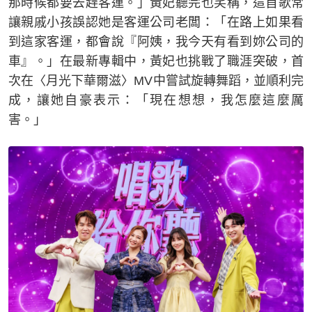
那時候都要去趕客運。」黃妃聽完也笑稱，這首歌常
讓親戚小孩誤認她是客運公司老闆：「在路上如果看
到這家客運，都會說『阿姨，我今天有看到妳公司的
車』。」在最新專輯中，黃妃也挑戰了職涯突破，首
次在〈月光下華爾滋〉MV中嘗試旋轉舞蹈，並順利完
成，讓她自豪表示：「現在想想，我怎麼這麼厲
害。」