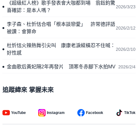
《超級紅人榜》歌手發表會大咖都到場 翁鈺鈞驚
2026/3/23
喜確認：是本人嗎？
李子森、杜忻恬合唱「根本談戀愛」 許常德評語
2026/2/12
被讚：會算命
杜忻恬火辣熱舞引尖叫 康康老淚縱橫忍不住喊：
2026/2/10
好性感
金曲歌后黃妃隔2年再發片 頂寒冬赤腳下水拍MV
2026/2/4
追蹤緯來 掌握未來
YouTube
Instagram
Facebook
TikTok