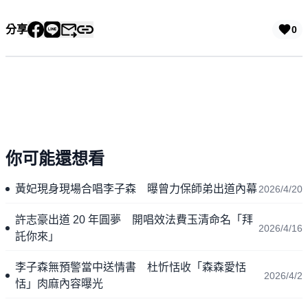
分享
0
你可能還想看
黃妃現身現場合唱李子森 曝曾力保師弟出道內幕
2026/4/20
許志豪出道 20 年圓夢 開唱效法費玉清命名「拜
2026/4/16
託你來」
李子森無預警當中送情書 杜忻恬收「森森愛恬
2026/4/2
恬」肉麻內容曝光