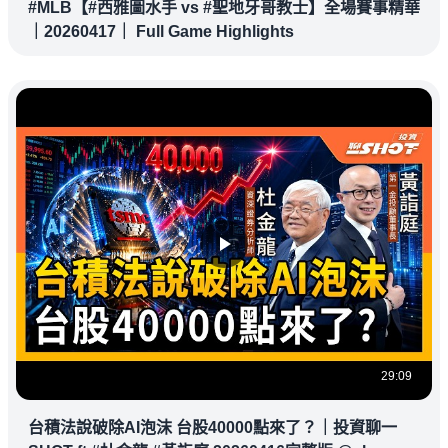
#MLB【#西雅圖水手 vs #聖地牙哥教士】全場賽事精華
｜20260417｜ Full Game Highlights
29:09
台積法說破除AI泡沫 台股40000點來了？｜投資聊一