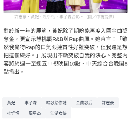
許志豪、黃妃、杜忻恬、李子森合影。（圖／中視提供）
對於新一年的展望，黃妃除了期盼能再度入圍金曲獎
奪金，更宣示想挑戰R&B與Rap曲風。她直言：「雖
然我覺得Rap的口氣跟連貫性好難突破，但我還是想
把這個練好。」展現出不斷突破自我的決心。完整內
容將於週一至週五中視晚間10點、中天綜合台晚間8
點播出。
黃妃
李子森
唱歌給你聽
金曲歌后
許志豪
杜忻恬
周星杰
江湖女俠