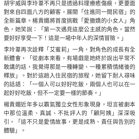
胡宇威與李玲葦不再只是透過料理療癒傷痕，更要面
對來自四面八方的顧客，展開「住進同一間民宿」的
全新篇章。楊貴媚將首度挑戰「愛撒嬌的小女人」角
色，她笑說：「第一次遇見這麼公主感的角色，當然
要好好享受一下！這是一場中年人的深情冒險。」
李玲葦再次詮釋「艾蜜莉」一角，對角色的成長有全
新體會，「從劇本來看，有場戲是她終於說出平常不
敢講的話，我覺得那是一種轉變、一種累積情緒後的
釋放」。對於這趟入住民宿的旅程，她留下耐人尋味
的話語：「一個人可以好好吃飯，兩個人也可以在一
起好好吃飯，但不一定要一樣的節奏。」
楊貴媚近年多以霸氣獨立女性形象現身，坦言被劇本
中那位溫柔、真誠、不批評人的「顧阿姨」深深吸
引，「這不只是愛情故事，更是成熟、責任與告別的
體驗」。