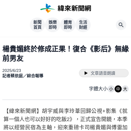
新聞
娛樂
體育
生活
首頁
即時
即時
財經
楊貴媚終於修成正果！復合《影后》無緣
前男友
2025/6/23
文章語音朗讀
記者蔡依庭／綜合報導
字體大小
小
中
大
【緯來新聞網】胡宇威與李玲葦回歸公視+影集《就
算一個人也可以好好的吃飯2》，正式宣告開鏡，本季
將以經營民宿為主軸，迎來重磅卡司楊貴媚與傅雷加