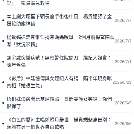
記」 楊貴媚急救場
本土劇大壞蛋下顎長瘤手術後中風 楊貴媚認了金
2026/7/7
援協助龐祥麟
楊貴媚送走袁惟仁揭袁媽媽暖舉 2個月前探望陳盈
2026/7/7
潔「狀況很糟」
胡宇威突掛病號！無預警住院開刀 經紀人證實：
2026/7/1
陳年舊傷
《影后》林廷憶傳與女經紀人有譜 隔半年現身曝
2026/6/29
真相「她很生氣」
梧桐妹海邊曬比基尼辣照 賈靜雯護女笑嗆：你們
2026/6/9
很保守
《白色的愛》主唱鄭琇月辭世 楊貴媚悲痛告別：
2026/6/6
願她在另一個世界自由歌唱