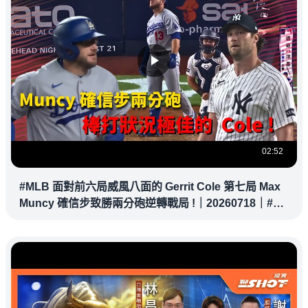
02:52
#MLB 面對前六局威風八面的 Gerrit Cole 第七局 Max
Muncy 確信步致勝兩分砲逆轉戰局 !｜20260718｜#洛
杉磯道奇