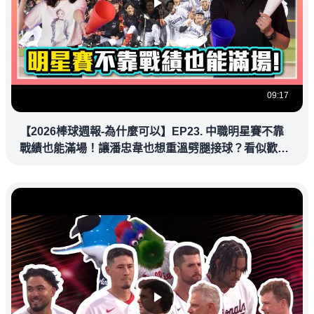
09:17
【2026棒球週報-為什麼可以】EP23. 中職明星賽不靠
戰績也能滿場！讓潘忠韋也想重溫劈腿接球？看似歡樂
教練都暗中觀察