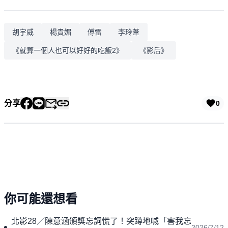
胡宇威
楊貴媚
傅雷
李玲葦
《就算一個人也可以好好的吃飯2》
《影后》
分享
0
你可能還想看
北影28／陳意涵頒獎忘詞慌了！突蹲地喊「害我忘
2026/7/12