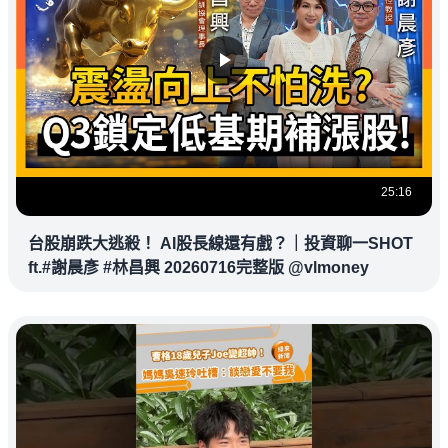
25:16
台股崩跌大逃殺！ AI股長線還有戲？｜投資聊一SHOT
ft.#謝晨彥 #林昌興 20260716完整版 @vlmoney