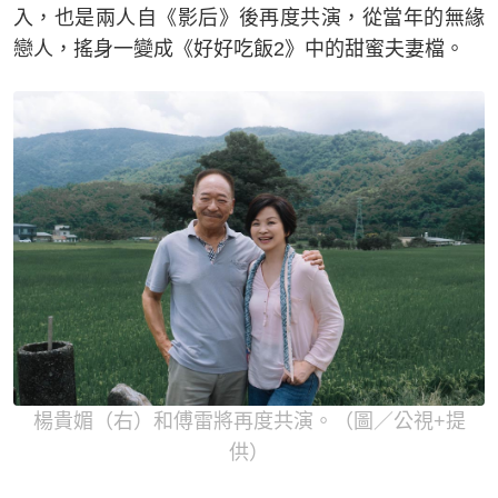
入，也是兩人自《影后》後再度共演，從當年的無緣
戀人，搖身一變成《好好吃飯2》中的甜蜜夫妻檔。
楊貴媚（右）和傅雷將再度共演。（圖／公視+提
供）