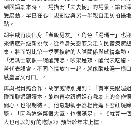
到閱讀劇本時，一場描寫「夫妻樹」的場景，讓他深
受感動，早已在心中規劃要與另一半親自走訪拍攝地
點。
胡宇威再度化身「煮飯男友」，角色「湯瑪士」也迎
來情感升級新挑戰，從單身失戀廚房走向民宿療癒飯
桌，將面對比第一季更複雜的人際關係與感情牽動，
「湯瑪士就像一碗酸辣湯，吵架是辣、酸代表吃醋、
苦代表誤會，不同心情放在一起，就像酸辣湯一樣口
感豐富又可口」。
再與楊貴媚合作，胡宇威特別提到：「有事先跟媚姐
碰面聊過跟讀本，能夠再次跟媚姐有戲劇上的合作很
開心，也很期待。」他最想親手為楊貴媚下廚紅燒蹄
膀，「因為這道菜很大氣、也很滿足」。《就算一個
人也可以好好的吃飯2》預計於年末上檔。