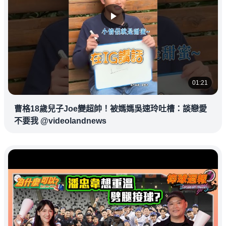
01:21
曹格18歲兒子Joe變超帥！被媽媽吳速玲吐槽：談戀愛
不要我 @videolandnews