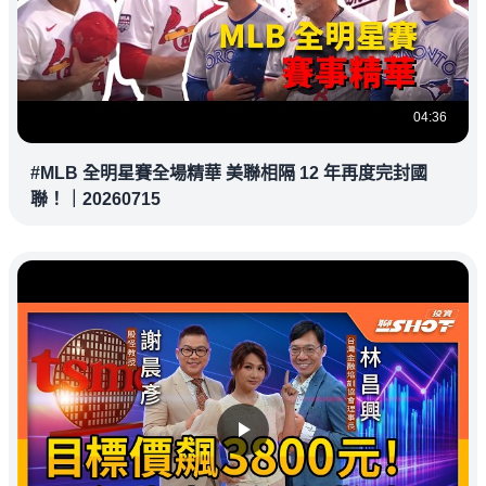
04:36
#MLB 全明星賽全場精華 美聯相隔 12 年再度完封國
聯！｜20260715