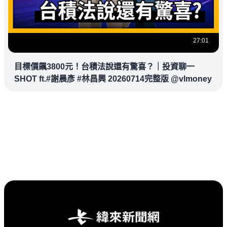
27:01
目標價飆3800元！台積法說還有驚喜？｜投資聊一
SHOT ft.#謝晨彥 #林昌興 20260714完整版 @vlmoney