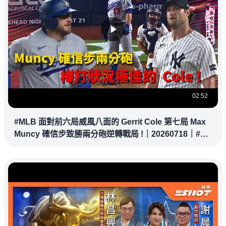
02:52
#MLB 面對前六局威風八面的 Gerrit Cole 第七局 Max
Muncy 確信步致勝兩分砲逆轉戰局 !｜20260718｜#洛
杉磯道奇