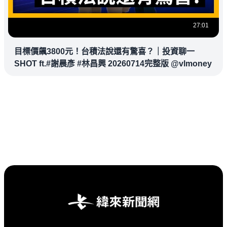
27:01
目標價飆3800元！台積法說還有驚喜？｜投資聊一
SHOT ft.#謝晨彥 #林昌興 20260714完整版 @vlmoney