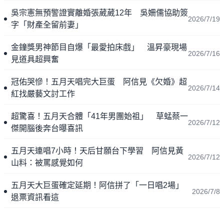
吳宗憲無預警證實離婚張葳葳12年 吳姍儒協助簽
2026/7/19
字「財產全留前妻」
金鐘獎男神節目自爆「最愛拍床戲」 溫昇豪現場
2026/7/16
見道具超興奮
冠佑哭慘！五月天唱完大巨蛋 阿信見《欠婚》超
2026/7/14
紅找嚴藝文討工作
超驚喜！五月天合體「41年男團始祖」 草蜢蔡一
2026/7/12
傑開腦後奔台曝喜訊
五月天連唱7小時！天后甘願台下學習 阿信見黃
2026/7/12
山料：被罵感覺如何
五月天大巨蛋確定延期！阿信拼了「一日唱2場」
2026/7/8
退票資訊看這