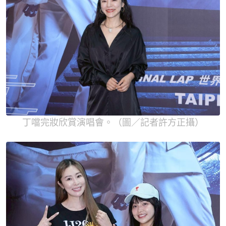
丁噹完妝欣賞演唱會。（圖／記者許方正攝）