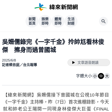
新聞
娛樂
體育
生活
首頁
即時
即時
財經
吳姍儒錄完《一字千金》拎帥尪看林俊
傑 擦身而過曾國城
2025/6/8
文章語音朗讀
記者蔡依庭／台北報導
字體大小
小
中
大
【緯來新聞網】吳姍儒接下曾國城在公視10年節目
《一字千金》主持棒，昨（7日）首次進棚錄影，今天
就和帥老公王陽開一同現身林俊傑大巨蛋《FINAL