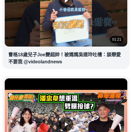
01:21
曹格18歲兒子Joe變超帥！被媽媽吳速玲吐槽：談戀愛
不要我 @videolandnews