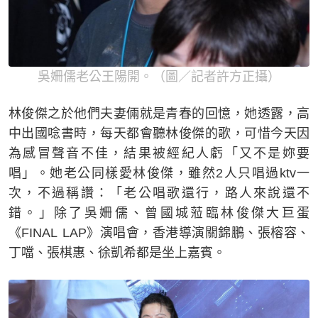
吳姍儒老公王陽開。（圖／記者許方正攝）
林俊傑之於他們夫妻倆就是青春的回憶，她透露，高
中出國唸書時，每天都會聽林俊傑的歌，可惜今天因
為感冒聲音不佳，結果被經紀人虧「又不是妳要
唱」。她老公同樣愛林俊傑，雖然2人只唱過ktv一
次，不過稱讚：「老公唱歌還行，路人來說還不
錯。」除了吳姍儒、曾國城蒞臨林俊傑大巨蛋
《FINAL LAP》演唱會，香港導演關錦鵬、張榕容、
丁噹、張棋惠、徐凱希都是坐上嘉賓。