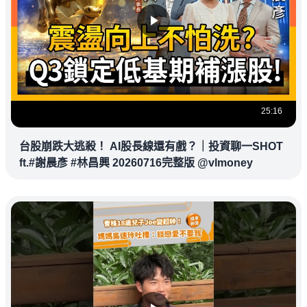
25:16
台股崩跌大逃殺！ AI股長線還有戲？｜投資聊一SHOT
ft.#謝晨彥 #林昌興 20260716完整版 @vlmoney