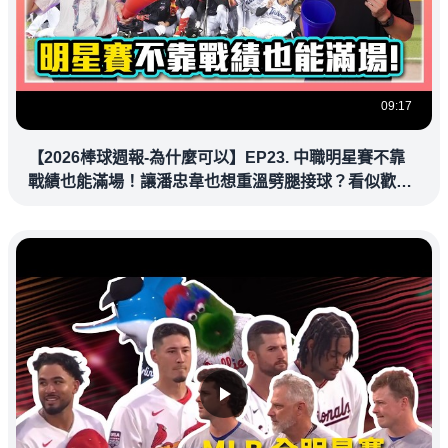
09:17
【2026棒球週報-為什麼可以】EP23. 中職明星賽不靠
戰績也能滿場！讓潘忠韋也想重溫劈腿接球？看似歡樂
教練都暗中觀察