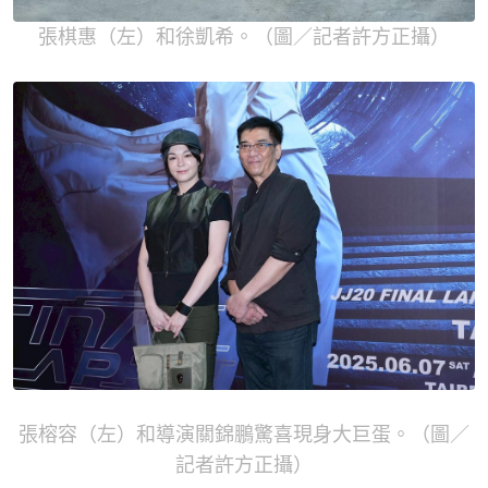
張棋惠（左）和徐凱希。（圖／記者許方正攝）
張榕容（左）和導演關錦鵬驚喜現身大巨蛋。（圖／
記者許方正攝）