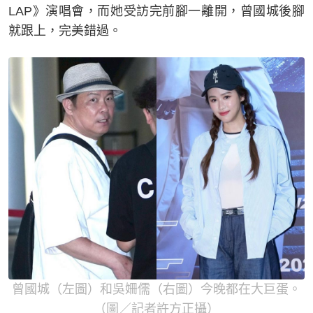
LAP》演唱會，而她受訪完前腳一離開，曾國城後腳
就跟上，完美錯過。
曾國城（左圖）和吳姍儒（右圖）今晚都在大巨蛋。
（圖／記者許方正攝）