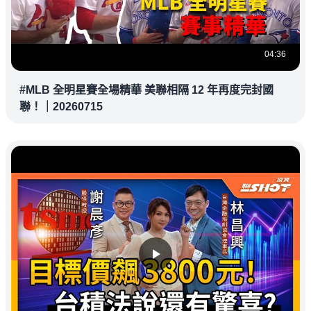
04:36
#MLB 全明星賽全場精華 美聯相隔 12 年再度完封國
聯！｜20260715