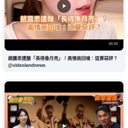
00:30
趙露思遭酸「長得像月亮」！高情商回嗆：這算惡評？
@videolandnews