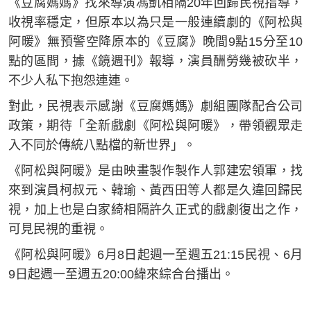
《豆腐媽媽》找來導演馮凱相隔20年回歸民視指導，
收視率穩定，但原本以為只是一般連續劇的《阿松與
阿暖》無預警空降原本的《豆腐》晚間9點15分至10
點的區間，據《鏡週刊》報導，演員酬勞幾被砍半，
不少人私下抱怨連連。
對此，民視表示感謝《豆腐媽媽》劇組團隊配合公司
政策，期待「全新戲劇《阿松與阿暖》，帶領觀眾走
入不同於傳統八點檔的新世界」。
《阿松與阿暖》是由映畫製作製作人郭建宏領軍，找
來到演員柯叔元、韓瑜、黃西田等人都是久違回歸民
視，加上也是白家綺相隔許久正式的戲劇復出之作，
可見民視的重視。
《阿松與阿暖》6月8日起週一至週五21:15民視、6月
9日起週一至週五20:00緯來綜合台播出。