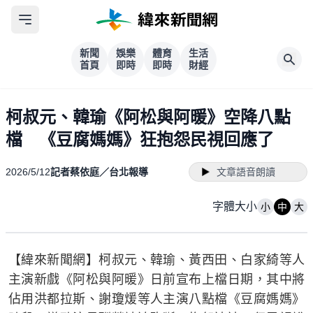
新聞
娛樂
體育
生活
首頁
即時
即時
財經
柯叔元、韓瑜《阿松與阿暖》空降八點
檔 《豆腐媽媽》狂抱怨民視回應了
2026/5/12
記者蔡依庭／台北報導
文章語音朗讀
字體大小
小
中
大
【緯來新聞網】柯叔元、韓瑜、黃西田、白家綺等人
主演新戲《阿松與阿暖》日前宣布上檔日期，其中將
佔用洪都拉斯、謝瓊煖等人主演八點檔《豆腐媽媽》