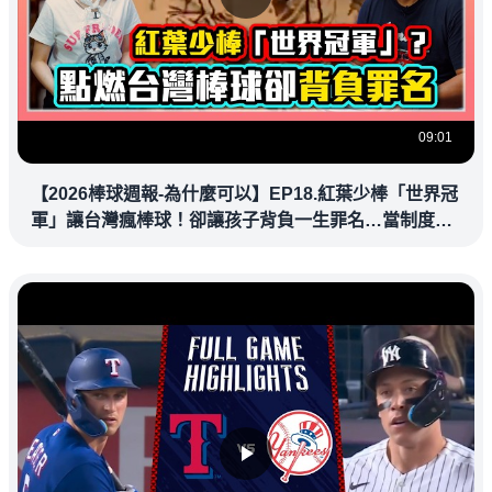
09:01
【2026棒球週報-為什麼可以】EP18.紅葉少棒「世界冠
軍」讓台灣瘋棒球！卻讓孩子背負一生罪名…當制度還
沒準備好就上場