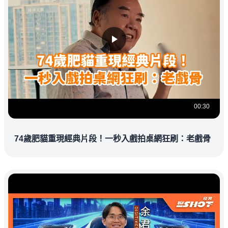
00:30
74歲肥貓重現經典片段！一秒入戲拍桌網狂刷：老戲骨