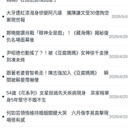
大牙遭紅漆潑身慘變阿凡達 攜陳謙文受30億掏空
2026/5/4
案現世報
鄭曉龍讚肖戰「眼神全是戲」！《藏海傳》揭秘復
2026/4/28
仇名場面幕後
尹昭德也動搖了？！被《豆腐媽媽》女神徐千金撩
2026/4/28
到凍未條
跟著老婆曾智希走！陳志強加入《豆腐媽媽》 瞬
2026/4/28
間被蘇晏霈嚇傻
54歲《花系列》女星挺過先天疾病現身 梁家榕單
2026/4/20
身5年堅守不婚不生
何如芸領悟維持婚姻關鍵大哭 六月偕李易直擊現
2026/4/10
場很有感