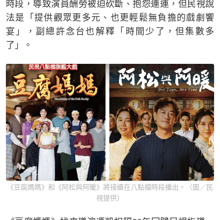
時段，導致演員酬勞被迫砍斷、抱怨連連，但民視說
法是「提供觀眾更多元、也更輕鬆無負擔的戲劇饗
宴」，副總許念台也解釋「時間少了，但集數多
了」。
《豆腐媽媽》和《阿松與阿暖》將接續在八點檔時段播出。（圖／民
視提供）