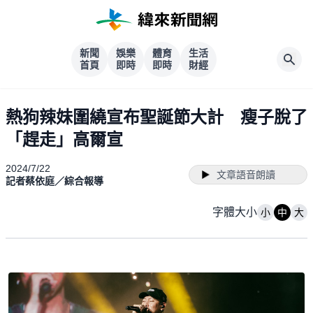
新聞
娛樂
體育
生活
首頁
即時
即時
財經
熱狗辣妹圍繞宣布聖誕節大計 瘦子脫了
「趕走」高爾宣
2024/7/22
文章語音朗讀
記者蔡依庭／綜合報導
字體大小
小
中
大