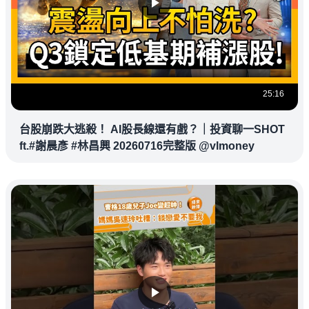
25:16
台股崩跌大逃殺！ AI股長線還有戲？｜投資聊一SHOT
ft.#謝晨彥 #林昌興 20260716完整版 @vlmoney