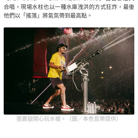
合唱，現場水柱也以一種水庫洩洪的方式狂炸，最後
他們以「搖落」將氣氛帶到最高點。
張震嶽開心玩水槍。（圖／本色音樂提供）