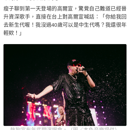
瘦子聊到第一天登場的高爾宣，驚覺自己難道已經晉
升資深歌手，直接在台上對高爾宣喊話：「你給我回
去新生代喔！我沒過40歲可以是中生代嗎？我還很年
輕欸！」