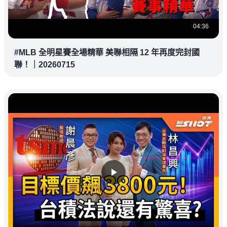
04:36
#MLB 全明星賽全場精華 美聯相隔 12 年再度完封國
聯！｜20260715