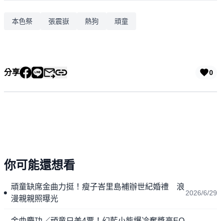
本色祭
張震嶽
熱狗
頑童
分享
0
你可能還想看
頑童缺席金曲力挺！瘦子峇里島補辦世紀婚禮 浪
2026/6/29
漫親親照曝光
金曲慶功／頑童只差4票！幻藍小熊爆冷奪獎高EQ