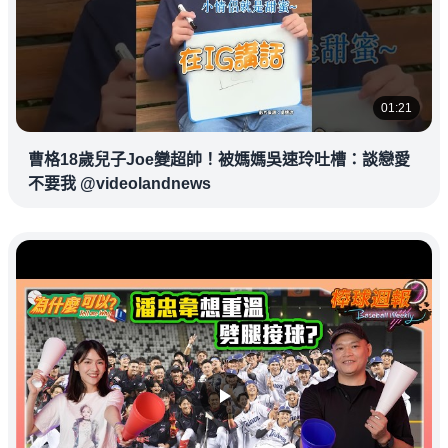
01:21
曹格18歲兒子Joe變超帥！被媽媽吳速玲吐槽：談戀愛
不要我 @videolandnews