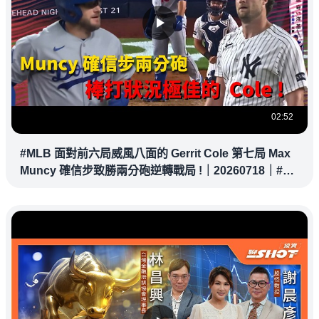
02:52
#MLB 面對前六局威風八面的 Gerrit Cole 第七局 Max
Muncy 確信步致勝兩分砲逆轉戰局 !｜20260718｜#洛
杉磯道奇