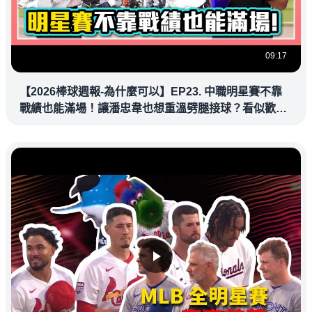
09:17
【2026棒球週報-為什麼可以】EP23. 中職明星賽不靠
戰績也能滿場！讓潘忠韋也想重溫劈腿接球？看似歡樂
教練都暗中觀察