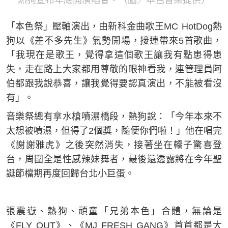
熱狗宣布年底開演唱會。（圖／本色音樂提供）
「本色祭」壓軸演出，由新科金曲歌王MC HotDog熱
狗以《差不多先生》氣勢開場，接連帶來5首歌曲，
「我現在是歌王，覺得拿這個歌王讓我有點患得患
失，走在路上大家都用尊敬的眼神看我，連管理員阿
伯都跟我說恭喜，讓我覺得要認真演出，不能被看沒
有」。
音樂祭總有拿水槍噴濕橋段，熱狗說：「今年本來不
太想被噴濕，但得了2個獎，隨便你們啦！」他在唱完
《謝謝雅虎》之後突然消失，接著坐在轎子驚喜登
台，周圍全是性感辣妹舞者，最後還透露將在今年聖
誕節檔期再度回歸台北小巨蛋。
張震嶽、熱狗、頑童「兄弟本色」合體，無論是
《FLY OUT》、《MJ FRESH GANG》首首都是大