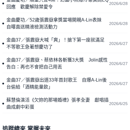
2026/6/28
回應 歡慶解除禁愛令
金曲慶功／52歲張震嶽拿獎當場開親A-Lin表妹
2026/6/28
自曝直送精液檢測活動力
金曲37／張震嶽大喊「爽」！搶下第一座就滿足
2026/6/27
不等歌王急著想慶功了
金曲37／張震嶽、蔡依林各斬獲3大獎 Jolin感性
2026/6/27
告白：再也不會把自己用丟
金曲37／張震嶽出道33年首封歌王 自爆A-Lin後
2026/6/27
台偷給「酒精能量飲」
蘇慧倫演活《欠妳的那場婚禮》張孝全妻 獻唱插
2026/6/25
曲成劇中彩蛋
追蹤緯來 掌握未來