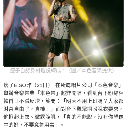
瘦子自認身材還沒練成。（圖／本色音樂提供）
瘦子E.SO昨（21日） 在所屬唱片公司「本色音樂」
舉辦音樂祭典「本色祭」超炸開唱，看到台下粉絲相
較首日不減反增，笑問：「明天不用上班嗎？大家都
財富自由了，真棒！」面對台下觀眾期盼脫衣要求，
他掀起上衣、微露腹肌，「真的不能脫，沒有你想像
中的好，不要意氣用事」。