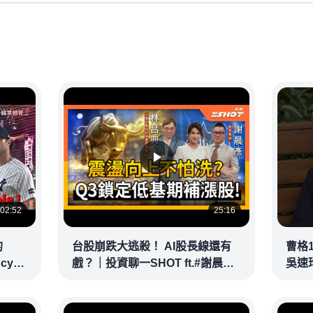
02:52
25:16
的
台股崩跌大逃殺！ AI股長線還有
曹格
ncy
戲？｜投資聊一SHOT ft.#謝晨彥
吳速
｜
#林昌興 20260716完整版
@vid
@vlmoney