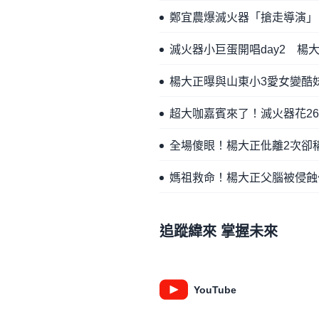
鄭宜農爆滅火器「搶走導演」
滅火器小巨蛋開唱day2 楊
楊大正曝與山東小3愛女變酷
超大咖嘉賓來了！滅火器花2
全場傻眼！楊大正仳離2次卻
媽祖救命！楊大正父腦被侵蝕
追蹤緯來 掌握未來
YouTube