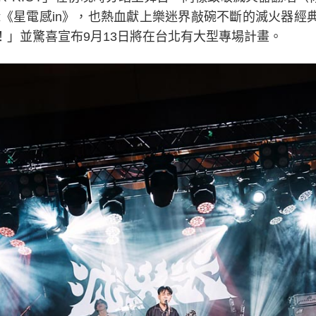
輯《星電感in》，也熱血獻上樂迷界敲碗不斷的滅火器經
！」並驚喜宣布9月13日將在台北有大型專場計畫。