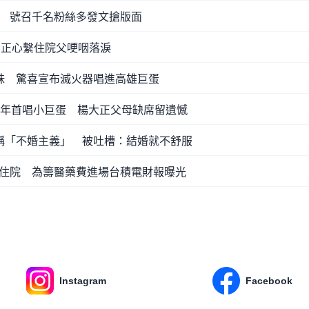
 號召千名粉絲多發文搶版面
大正心繫住院父哽咽落淚
妹 驚喜宣布滅火器唱進高雄巨蛋
6年首唱小巨蛋 楊大正父母缺席留遺憾
稱「不婚主義」 被吐槽：結婚就不舒服
住院 為籌醫藥費進場台積電財報曝光
Instagram
Facebook