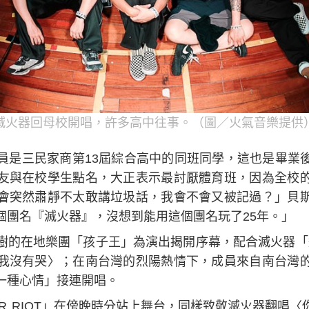
滅火器回母校開唱，許多高中往事。（圖／火氣音樂提供
員是三民家商第13屆綜合高中的同班同學，這也是畢業
友與在校學生點名，大正表示最討厭體育班，因為全校
會突然肅靜不太敢講垃圾話，我會不會又被記過？」貝
個團名『滅火器』，沒想到能用這個團名玩了25年。」
的在地樂團「孩子王」為演出揭開序幕，配合滅火器「返校
我沒有哭〉；在南台灣的烈陽熱情下，成員來自南台灣
一種心情」接連開唱。
ER RIOT」在傍晚時分站上舞台，同樣致敬滅火器翻唱