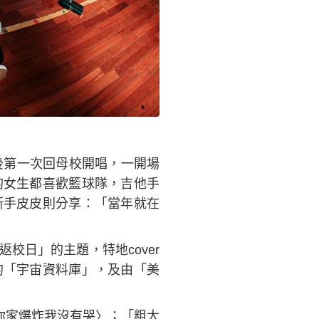
）
後第一次回母校開唱，一開場
的女生都喜歡籃球隊，吉他手
斯手皮皮則分享：「當年就在
日」的主題，特地cover
的「宇宙資料庫」，及由「美
〈你家爆炸我沒有哭〉；「粗大