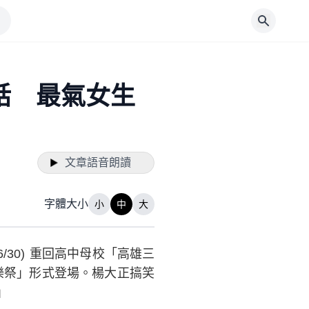
話 最氣女生
文章語音朗讀
字體大小
小
中
大
6/30) 重回高中母校「高雄三
樂祭」形式登場。楊大正搞笑
」