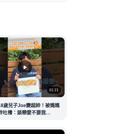
01:21
18歲兒子Joe變超帥！被媽媽
玲吐槽：談戀愛不要我
eolandnews