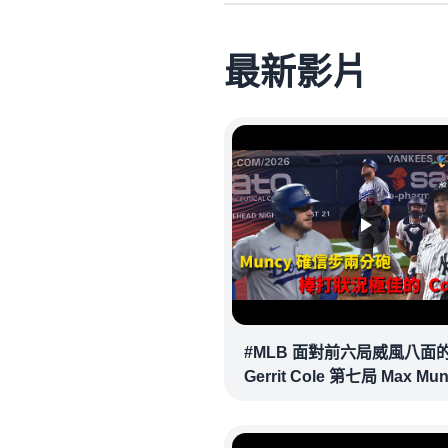
最新影片
#MLB 面對前六局威風八面
Gerrit Cole 第七局 Max Mu
確信步致勝兩分砲逆轉戰局 !
20260718｜#洛杉磯道奇