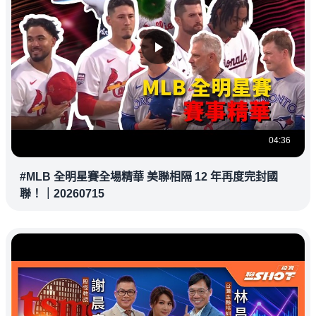
04:36
#MLB 全明星賽全場精華 美聯相隔 12 年再度完封國
聯！｜20260715