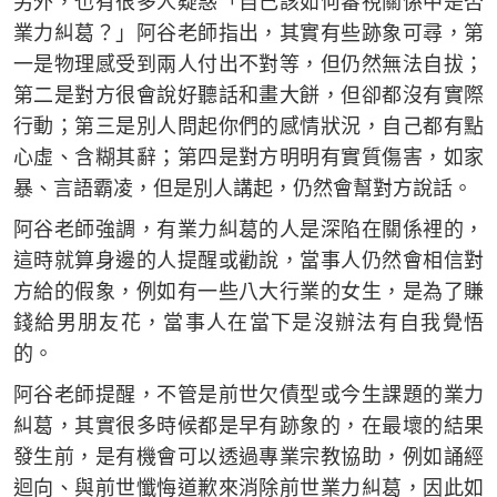
另外，也有很多人疑惑「自己該如何審視關係中是否
業力糾葛？」阿谷老師指出，其實有些跡象可尋，第
一是物理感受到兩人付出不對等，但仍然無法自拔；
第二是對方很會說好聽話和畫大餅，但卻都沒有實際
行動；第三是別人問起你們的感情狀況，自己都有點
心虛、含糊其辭；第四是對方明明有實質傷害，如家
暴、言語霸凌，但是別人講起，仍然會幫對方說話。
阿谷老師強調，有業力糾葛的人是深陷在關係裡的，
這時就算身邊的人提醒或勸說，當事人仍然會相信對
方給的假象，例如有一些八大行業的女生，是為了賺
錢給男朋友花，當事人在當下是沒辦法有自我覺悟
的。
阿谷老師提醒，不管是前世欠債型或今生課題的業力
糾葛，其實很多時候都是早有跡象的，在最壞的結果
發生前，是有機會可以透過專業宗教協助，例如誦經
迴向、與前世懺悔道歉來消除前世業力糾葛，因此如