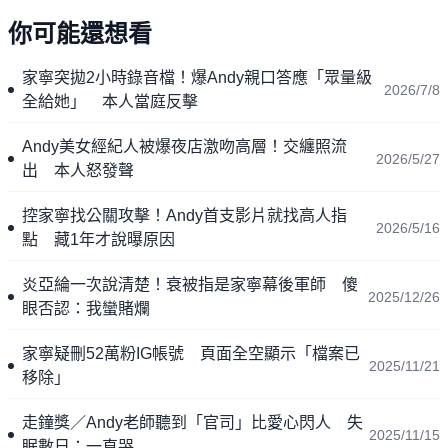
你可能還想看
家寧突拋2小時錄音檔！爆Andy親口答應「眾量級
2026/7/8
全給她」 本人當庭反擊
Andy美女經紀人被爆夜店激吻高層！交纏照流
2026/5/27
出 本人怒發聲
控家寧找公關攻擊！Andy首支影片就找高人指
2026/5/16
點 藏1年才說曝原因
炎亞綸一次說清楚！衰被指是家寧幕後軍師 傻
2025/12/26
眼否認：我蠻賭爛
家寧疑刪52萬粉IG帳號 頁面全空顯示「檔案已
2025/11/21
移除」
走鐘獎／Andy老師聽到「官司」比愛心閃人 失
2025/11/15
眠數日：一直哭