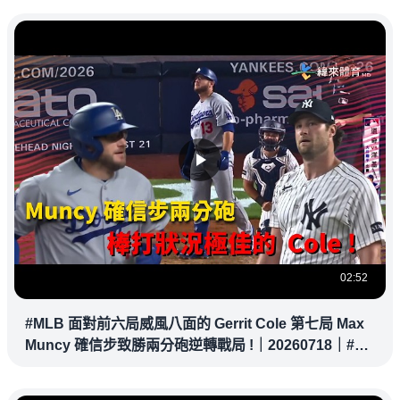
02:52
#MLB 面對前六局威風八面的 Gerrit Cole 第七局 Max
Muncy 確信步致勝兩分砲逆轉戰局 !｜20260718｜#洛
杉磯道奇