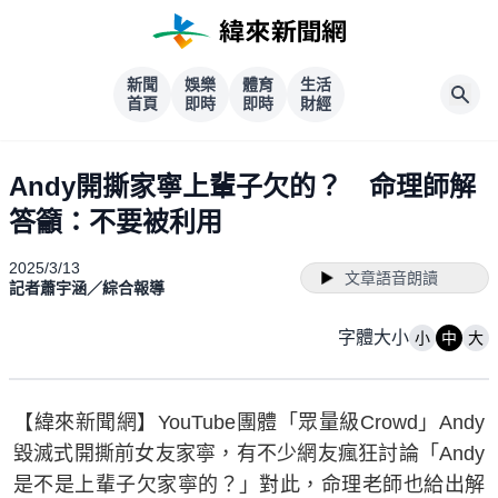
新聞
娛樂
體育
生活
首頁
即時
即時
財經
Andy開撕家寧上輩子欠的？ 命理師解
答籲：不要被利用
2025/3/13
文章語音朗讀
記者蕭宇涵／綜合報導
字體大小
小
中
大
【緯來新聞網】YouTube團體「眾量級Crowd」Andy
毀滅式開撕前女友家寧，有不少網友瘋狂討論「Andy
是不是上輩子欠家寧的？」對此，命理老師也給出解