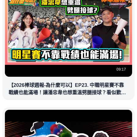
09:17
【2026棒球週報-為什麼可以】EP23. 中職明星賽不靠
戰績也能滿場！讓潘忠韋也想重溫劈腿接球？看似歡樂
教練都暗中觀察