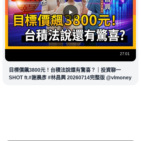
27:01
目標價飆3800元！台積法說還有驚喜？｜投資聊一
SHOT ft.#謝晨彥 #林昌興 20260714完整版 @vlmoney