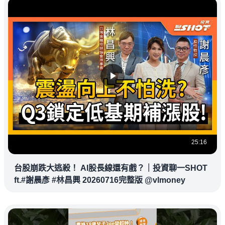
25:16
台股崩跌大逃殺！ AI股長線還有戲？｜投資聊一SHOT
ft.#謝晨彥 #林昌興 20260716完整版 @vlmoney