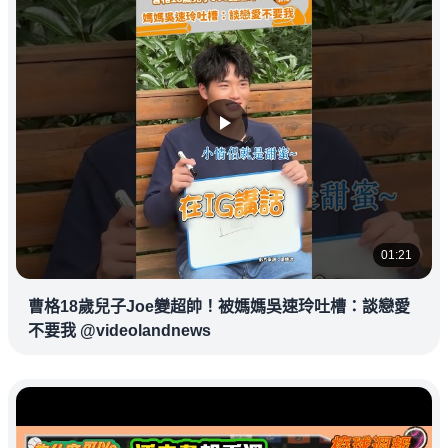
01:21
曹格18歲兒子Joe變超帥！被媽媽吳速玲吐槽：談戀愛
不要我 @videolandnews