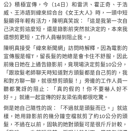
公》積極宣傳，今（14日）和雷洪、霍正奇、于浩
威、王沛語到緯來綜合台《女王大人》時，一頭中短
髮顯得年輕有活力，陳明真笑說：「這是我第一次自
己決定剪這麼短，還是錄影前突然就決定的，本來我
還想剪更短，工作人員嚇到阻止我。」
陳明真接受「緯來新聞網」訪問時解釋，因為電影的
宣傳服是帽T，留長髮的她總是會卡住不舒服，因此
前幾日她在上通告錄影前，竟現場決定剪髮10公分，
「跟妝髮老師聊天時知道對方頭髮都是自己剪的，我
和對方聊一聊，就很想剪頭髮！」旁邊的工作人員一
聽都驚訝的阻止：「真的假的！你不要嚇人好不
好。」就連一起宣傳的好友梁佑南都很吃驚。
倒是她自己隨性的說：「不過就是頭髮而已。」就這
樣，她用錄影前的幾分鐘空檔就剪了約10公分的頭
髮，不過在以前，固執的她對頭髮可是很斤斤計較，