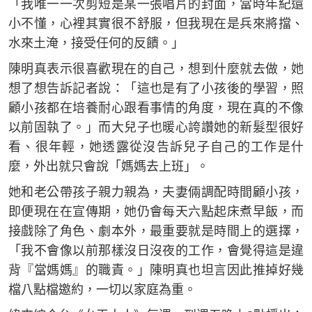
「我唯一一次剪短是某一張唱片的封面，當時年紀還
小不懂，心裡其實很不舒服，但我現在是兵來將擋、
水來土淹，接受任何的反饋。」
陳明真表示很喜歡現在的自己，想到什麼就去做，她
想了想告訴記者說：「這也是有了小孩後的學習，照
顧小孩都在培養耐心跟看事情的角度，現在真的不像
以前固執了。」而大兒子也暖心誇讚她的新髮型很好
看、很年輕，她透露從沒告訴兒子自己的工作是什
麼，外出就只會說「媽媽去上班」。
她和老公帶孩子親力親為，夫妻倆調配時間顧小孩，
即便現在在宣傳期，她仍會每天六點起床煮早飯，而
接戲除了角色、劇本外，最重要就是時間上的選擇，
「我不會像以前那樣沒日沒夜的工作，會覺得這是違
背『當媽媽』的職責。」陳明真也坦言因此推掉好幾
檔八點檔邀約，一切以家庭為重。