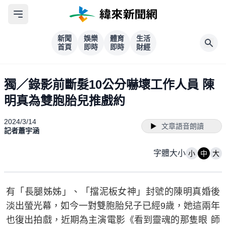
新聞
娛樂
體育
生活
首頁
即時
即時
財經
獨／錄影前斷髮10公分嚇壞工作人員 陳
明真為雙胞胎兒推戲約
2024/3/14
文章語音朗讀
記者蕭宇涵
字體大小
小
中
大
有「長腿姊姊」、「擋泥板女神」封號的陳明真婚後
淡出螢光幕，如今一對雙胞胎兒子已經9歲，她這兩年
也復出拍戲，近期為主演電影《看到靈魂的那隻眼 師