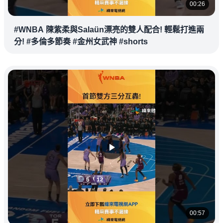
00:26
#WNBA 陳紫柔與Salaün漂亮的雙人配合! 輕鬆打進兩
分! #多倫多節奏 #金州女武神 #shorts
00:57