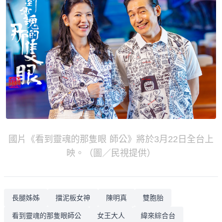
國片《看到靈魂的那隻眼 師公》將於3月22日全台上
映。（圖／民視提供）
長腿姊姊
擋泥板女神
陳明真
雙胞胎
看到靈魂的那隻眼師公
女王大人
緯來綜合台