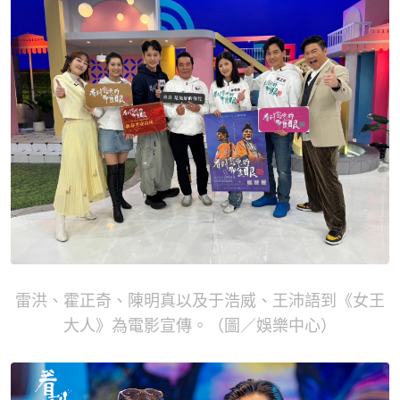
雷洪、霍正奇、陳明真以及于浩威、王沛語到《女王
大人》為電影宣傳。（圖／娛樂中心）