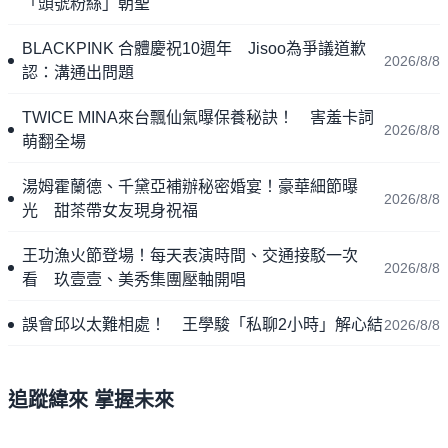
「頭號粉絲」朝聖
BLACKPINK 合體慶祝10週年 Jisoo為爭議道歉
2026/8/8
認：溝通出問題
TWICE MINA來台飄仙氣曝保養秘訣！ 害羞卡詞
2026/8/8
萌翻全場
湯姆霍蘭德、千黛亞補辦秘密婚宴！豪華細節曝
2026/8/8
光 甜茶帶女友現身祝福
王功漁火節登場！每天表演時間、交通接駁一次
2026/8/8
看 玖壹壹、美秀集團壓軸開唱
誤會邱以太難相處！ 王學駿「私聊2小時」解心結
2026/8/8
追蹤緯來 掌握未來