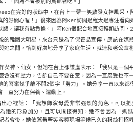
說：「因為不會被別的鳥抓著吃。」
eep在完好的狀態中，在台上一顰一笑散發女神風采，阿
真的好開心喔！」後來因為阿Ken訪問過程太過專注看向
狀態，讓我有點負擔。」阿Ken很配合地直接轉頭訪問，
級的韓國大明星，來台只是為了保養品宣傳，應該在媒
與她之間，恰到好處地分享了家庭生活，就連和老公玄
叫作女神、仙女，但她在台上卻謙虛表示：「我只是一個
麼會沒有壓力，告訴自己不要在意，因為一直感受也不
她的答案幾乎離不開2個字「努力」。她分享一直以來都
會一直努力在保養、運動上。
講出心裡話：「我想飾演母愛非常強烈的角色，可以把
為她的形象加分，且可以間接得知，她不會因為「媽媽
記者會後，她依舊帶著笑容與現場等候已久的粉絲打招