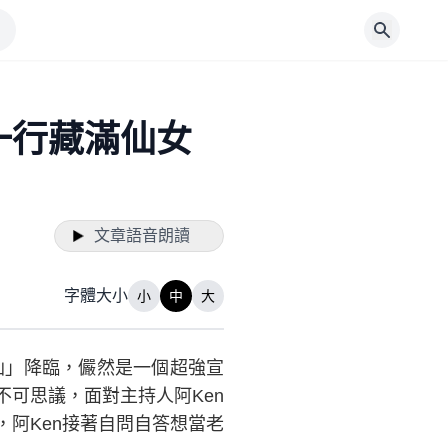
一行藏滿仙女
文章語音朗讀
字體大小
小
中
大
仙」降臨，儼然是一個超強宣
可思議，面對主持人阿Ken
阿Ken接著自問自答想當老