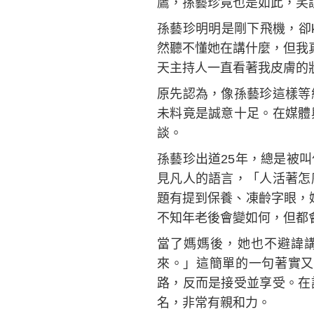
鷹，孫藝珍竟也是如此，笑
孫藝珍明明是剛下飛機，卻k
然聽不懂她在講什麼，但我
天主持人一直看著我皮膚的
原先認為，像孫藝珍這樣等
未料竟是誠意十足。在媒體
談。
孫藝珍出道25年，總是被
見凡人的語言，「人活著怎
題有提到保養、凍齡字眼，
不知年老後會變如何，但都
當了媽媽後，她也不避諱
來。」這簡單的一句著實又
路，反而是接受並享受。在
名，非常有親和力。