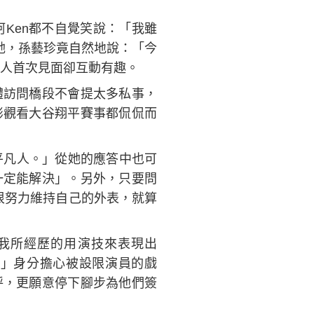
Ken都不自覺笑說：「我雖
她，孫藝珍竟自然地說：「今
2人首次見面卻互動有趣。
體訪問橋段不會提太多私事，
彬觀看大谷翔平賽事都侃侃而
平凡人。」從她的應答中也可
一定能解決」。另外，只要問
很努力維持自己的外表，就算
我所經歷的用演技來表現出
」身分擔心被設限演員的戲
呼，更願意停下腳步為他們簽