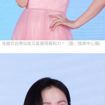
孫藝珍自帶仙氣又能展現親和力。（圖／娛樂中心攝）