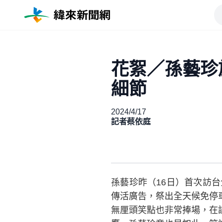
花絮／孫藝珍
細節
2024/4/17
記者蔡依庭
孫藝珍昨（16日）首次訪
傳活廣告，祭出全天候免停
無厘頭笑點也非常捧場，在