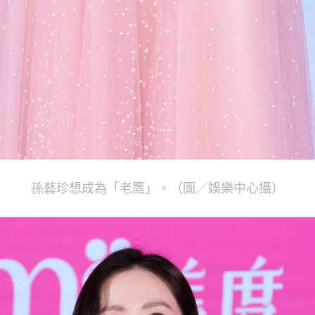
孫藝珍想成為「老鷹」。（圖／娛樂中心攝）