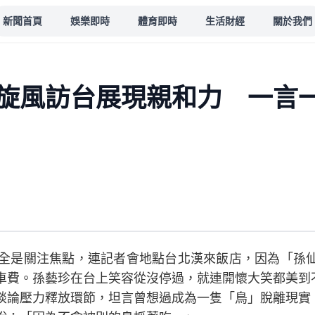
新聞首頁
娛樂即時
體育即時
生活財經
關於我們
旋風訪台展現親和力 一言
台全是關注焦點，連記者會地點台北漢來飯店，因為「孫
車費。孫藝珍在台上笑容從沒停過，就連開懷大笑都美到不
談論壓力釋放環節，坦言曾想過成為一隻「鳥」脫離現實，