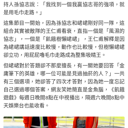
持人孫協志說：「我找到一個我贏協志哥的強項，就
是用毛巾走路。」
這集節目一開始，因為孫協志和峮峮剛好同一隊，這
組合其實被敵隊的王仁甫看衰，直指一個是「風濕的
協志」，一個是「飢餓樹懶峮峮」，王仁甫解釋是因
為峮峮講話速度比較慢，動作也比較慢，但樹懶峮峮
卻立功，用屁屁嚕毛巾走路成為整集吸睛王。
但峮峮對於答題卻不那麼擅長，有一關她要回答「金
庸筆下的英雄，哪一位可能是見過抽菸的人？」一共
有三個選項，她卻答了四次才答對，因為她一度忘記
自己選過哪個答案，網友笑她簡直是金魚腦，《飢餓
遊戲》每週日晚間8點在中視播出，隔週六晚間8點中
天娛樂台也能收看。