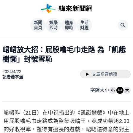
新聞
娛樂
體育
生活
首頁
即時
即時
財經
峮峮放大招：屁股嚕毛巾走路 為「飢餓
樹懶」封號雪恥
2024/4/22
文章語音朗讀
記者蕭宇涵
字體大小
小
中
大
峮峮昨（21日）在中視播出的《飢餓遊戲》中在地上
用屁股嚕毛巾走路成為整集吸睛王，竟成功帶起2.33
的好收視率，難得有擅長的遊戲，峮峮還得意的對主