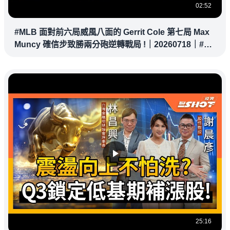
02:52
#MLB 面對前六局威風八面的 Gerrit Cole 第七局 Max
Muncy 確信步致勝兩分砲逆轉戰局 !｜20260718｜#洛
杉磯道奇
25:16