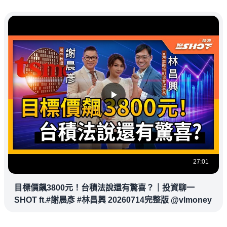
27:01
目標價飆3800元！台積法說還有驚喜？｜投資聊一
SHOT ft.#謝晨彥 #林昌興 20260714完整版 @vlmoney