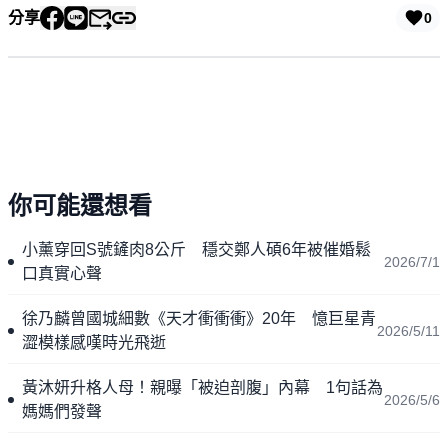
分享
0
你可能還想看
小薰穿回S號鏟肉8公斤 穩交鄭人碩6年被催婚鬆
2026/7/1
口真實心聲
徐乃麟曾國城細數《天才衝衝衝》20年 憶巨星青
2026/5/11
澀模樣感嘆時光飛逝
黃沐妍升格人母！親曝「被迫剖腹」內幕 1句話為
2026/5/6
媽媽們發聲