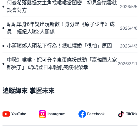
何曼希落髮擔女主角找峮峮當閨密 初見詹懷雲就
2026/5/5
誤會對方
峮峮單身6年疑出現新歡！身分是《原子少年》成
2026/4/8
員 經紀人曝2人關係
小薰曝鄭人碩私下行為！親吐懼婚「很怕」原因
2026/4/3
中職》峮峮、妮可分享東蛋應援感動「贏韓國大家
2026/3/11
都哭了」 峮峮登日本報紙笑談很榮幸
追蹤緯來 掌握未來
YouTube
Instagram
Facebook
TikTok