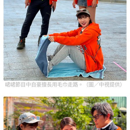
峮峮節目中自豪擅長用毛巾走路。（圖／中視提供）