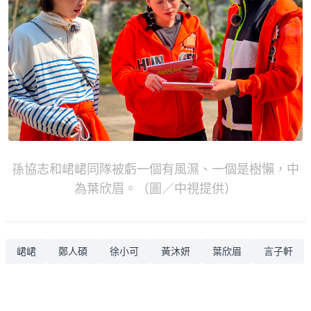
孫協志和峮峮同隊被虧一個有風濕、一個是樹懶，中
為葉欣眉。（圖／中視提供）
峮峮
鄭人碩
徐小可
黃沐妍
葉欣眉
言子軒