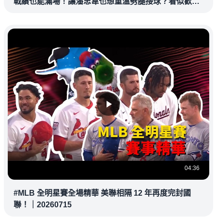
戰績也能滿場！讓潘忠韋也想重溫劈腿接球？看似歡樂
教練都暗中觀察
04:36
#MLB 全明星賽全場精華 美聯相隔 12 年再度完封國
聯！｜20260715