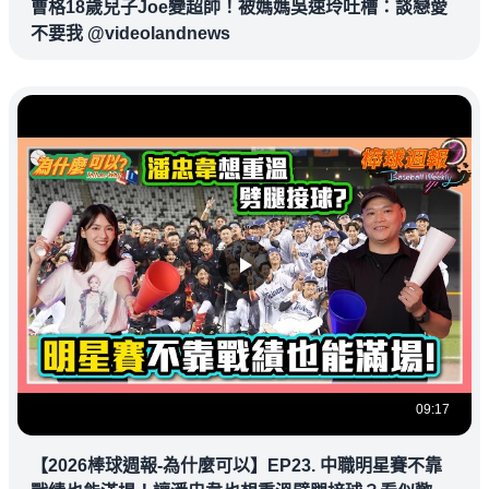
曹格18歲兒子Joe變超帥！被媽媽吳速玲吐槽：談戀愛
不要我 @videolandnews
09:17
【2026棒球週報-為什麼可以】EP23. 中職明星賽不靠