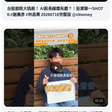
台股崩跌大逃殺！ AI股長線還有戲？｜投資聊一SHOT
ft.#謝晨彥 #林昌興 20260716完整版 @vlmoney
01:21