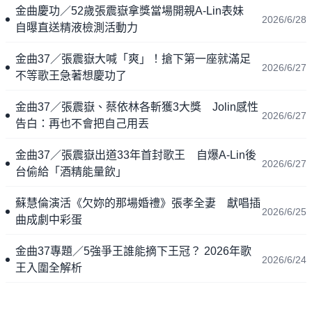
金曲慶功／52歲張震嶽拿獎當場開親A-Lin表妹
2026/6/28
自曝直送精液檢測活動力
金曲37／張震嶽大喊「爽」！搶下第一座就滿足
2026/6/27
不等歌王急著想慶功了
金曲37／張震嶽、蔡依林各斬獲3大獎 Jolin感性
2026/6/27
告白：再也不會把自己用丟
金曲37／張震嶽出道33年首封歌王 自爆A-Lin後
2026/6/27
台偷給「酒精能量飲」
蘇慧倫演活《欠妳的那場婚禮》張孝全妻 獻唱插
2026/6/25
曲成劇中彩蛋
金曲37專題／5強爭王誰能摘下王冠？ 2026年歌
2026/6/24
王入圍全解析