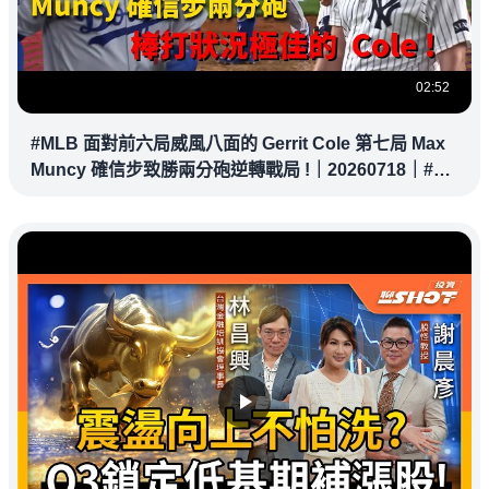
02:52
#MLB 面對前六局威風八面的 Gerrit Cole 第七局 Max
Muncy 確信步致勝兩分砲逆轉戰局 !｜20260718｜#洛
杉磯道奇