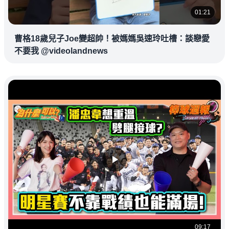
01:21
曹格18歲兒子Joe變超帥！被媽媽吳速玲吐槽：談戀愛
不要我 @videolandnews
09:17