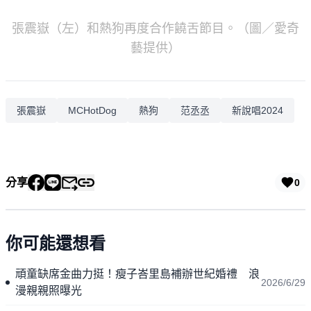
張震嶽（左）和熱狗再度合作饒舌節目。（圖／愛奇
藝提供）
張震嶽
MCHotDog
熱狗
范丞丞
新說唱2024
分享
0
你可能還想看
頑童缺席金曲力挺！瘦子峇里島補辦世紀婚禮 浪
2026/6/29
漫親親照曝光