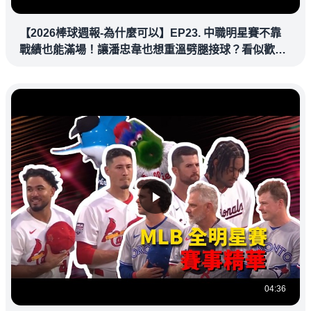
【2026棒球週報-為什麼可以】EP23. 中職明星賽不靠
戰績也能滿場！讓潘忠韋也想重溫劈腿接球？看似歡樂
教練都暗中觀察
04:36