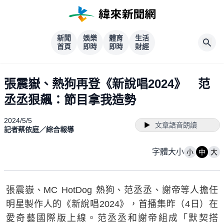
新聞
娛樂
體育
生活
首頁
即時
即時
財經
張震嶽、熱狗再登《新說唱2024》 范
丞丞狠飆：節目拿我造勢
2024/5/5
文章語音朗讀
記者蔡依庭／綜合報導
字體大小
小
中
大
張震嶽、MC HotDog 熱狗、范丞丞、謝帝等人擔任
明星製作人的《新說唱2024》，首播集昨（4日）在
愛奇藝國際版上線。范丞丞和謝帝組成「默契搭