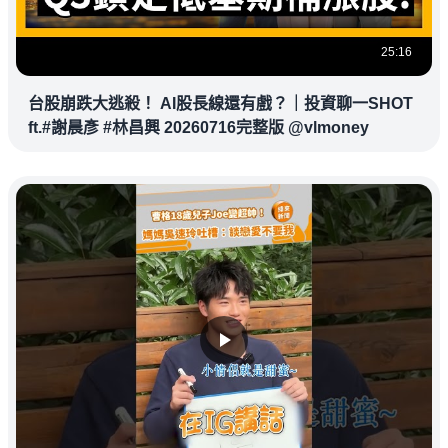
25:16
台股崩跌大逃殺！ AI股長線還有戲？｜投資聊一SHOT
ft.#謝晨彥 #林昌興 20260716完整版 @vlmoney