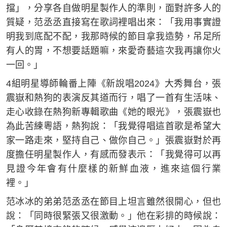
擋」，分享各自做明星製作人的準則，面對許多人的
質疑，范丞丞直接寫在歌詞裡唱出來：「我用事實證
明我到底配不配，我那時候的節目拿我造勢，吊足所
有人的胃，不想要話題嘛，來愛奇藝這次我再讓你火
一回。」
4組明星導師輪番上陣《新說唱2024》大秀舞台，張
震嶽和熱狗的表演反其道而行，唱了一首有生活味、
走心收錄在熱狗新專輯歌曲《她的眼光》，張震嶽也
為此苦練粵語，熱狗說：「我覺得唱這首歌是希望大
家一路走來，堅持自己、做你自己。」張震嶽對於再
度擔任明星製作人，有感而發表示：「我覺得可以再
見證今年會有什麼樣的新鮮血液，進來這個行業
裡。」
范冰冰的弟弟范丞丞在節目上坦言雖然很開心，但也
說：「同時很緊張又很激動。」他在彩排的時候說：