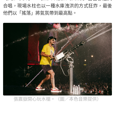
合唱，現場水柱也以一種水庫洩洪的方式狂炸，最後
他們以「搖落」將氣氛帶到最高點。
張震嶽開心玩水槍。（圖／本色音樂提供）