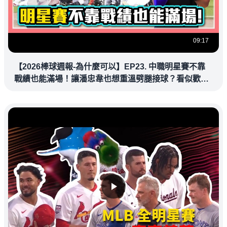
09:17
【2026棒球週報-為什麼可以】EP23. 中職明星賽不靠
戰績也能滿場！讓潘忠韋也想重溫劈腿接球？看似歡樂
教練都暗中觀察