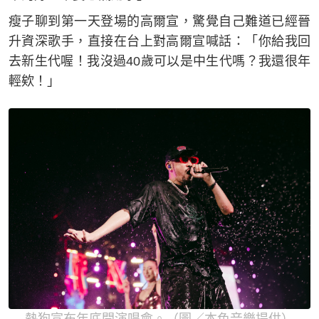
瘦子聊到第一天登場的高爾宣，驚覺自己難道已經晉
升資深歌手，直接在台上對高爾宣喊話：「你給我回
去新生代喔！我沒過40歲可以是中生代嗎？我還很年
輕欸！」