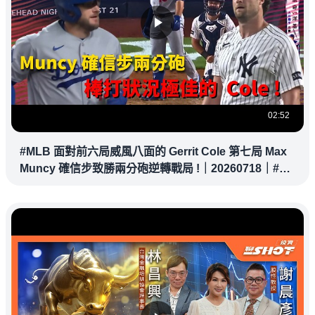
02:52
#MLB 面對前六局威風八面的 Gerrit Cole 第七局 Max
Muncy 確信步致勝兩分砲逆轉戰局 !｜20260718｜#洛
杉磯道奇