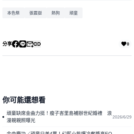
本色祭
張震嶽
熱狗
頑童
分享
0
你可能還想看
頑童缺席金曲力挺！瘦子峇里島補辦世紀婚禮 浪
2026/6/29
漫親親照曝光
金曲慶功／頑童只差4票！幻藍小熊爆冷奪獎高EQ