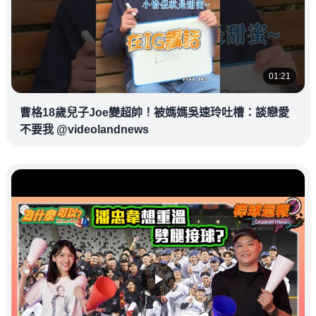
01:21
曹格18歲兒子Joe變超帥！被媽媽吳速玲吐槽：談戀愛
不要我 @videolandnews