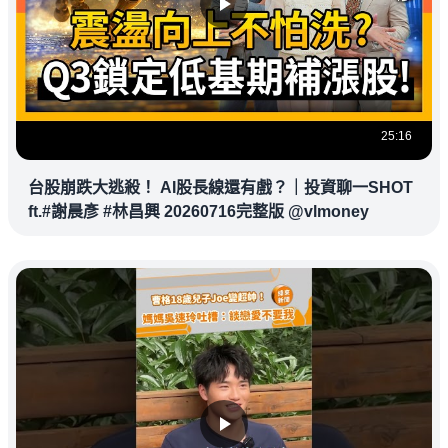
25:16
台股崩跌大逃殺！ AI股長線還有戲？｜投資聊一SHOT
ft.#謝晨彥 #林昌興 20260716完整版 @vlmoney