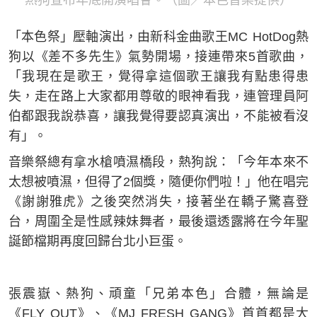
熱狗宣布年底開演唱會。（圖／本色音樂提供）
「本色祭」壓軸演出，由新科金曲歌王MC HotDog熱
狗以《差不多先生》氣勢開場，接連帶來5首歌曲，
「我現在是歌王，覺得拿這個歌王讓我有點患得患
失，走在路上大家都用尊敬的眼神看我，連管理員阿
伯都跟我說恭喜，讓我覺得要認真演出，不能被看沒
有」。
音樂祭總有拿水槍噴濕橋段，熱狗說：「今年本來不
太想被噴濕，但得了2個獎，隨便你們啦！」他在唱完
《謝謝雅虎》之後突然消失，接著坐在轎子驚喜登
台，周圍全是性感辣妹舞者，最後還透露將在今年聖
誕節檔期再度回歸台北小巨蛋。
張震嶽、熱狗、頑童「兄弟本色」合體，無論是
《FLY OUT》、《MJ FRESH GANG》首首都是大