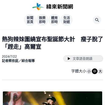
新聞
娛樂
體育
生活
首頁
即時
即時
財經
熱狗辣妹圍繞宣布聖誕節大計 瘦子脫了
「趕走」高爾宣
2024/7/22
文章語音朗讀
記者蔡依庭／綜合報導
字體大小
小
中
大