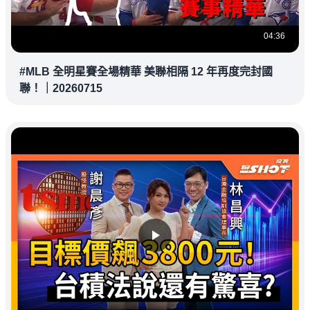
04:36
#MLB 全明星賽全場精華 美聯相隔 12 年再度完封國
聯！｜20260715