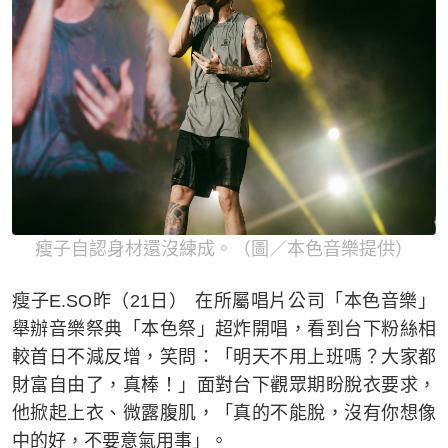
瘦子自認身材還沒練成。（圖／本色音樂提供）
瘦子E.SO昨（21日） 在所屬唱片公司「本色音樂」
舉辦音樂祭典「本色祭」超炸開唱，看到台下粉絲相
較首日不減反增，笑問：「明天不用上班嗎？大家都
財富自由了，真棒！」面對台下觀眾期盼脫衣要求，
他掀起上衣、微露腹肌，「真的不能脫，沒有你想像
中的好，不要意氣用事」。