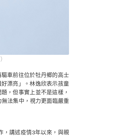
供）
再驅車前往位於牡丹鄉的高士
姐好漂亮」。林逸欣表示孩童
問題，但事實上並不是這樣，
力無法集中，視力更面臨嚴重
創作，講述疫情3年以來，與親