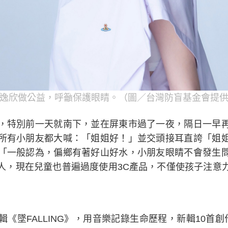
逸欣做公益，呼籲保護眼睛。（圖／台灣防盲基金會提
，特別前一天就南下，並在屏東市過了一夜，隔日一早
所有小朋友都大喊：「姐姐好！」並交頭接耳直誇「姐
「一般認為，偏鄉有著好山好水，小朋友眼睛不會發生
人，現在兒童也普遍過度使用3C產品，不僅使孩子注意
《墜FALLING》，用音樂記錄生命歷程，新輯10首