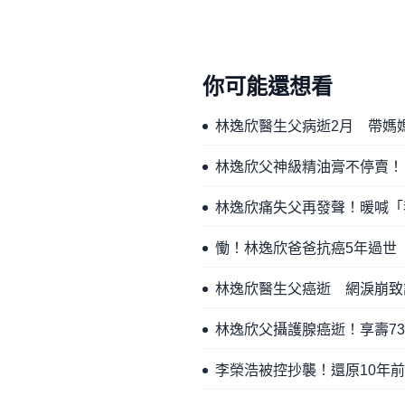
你可能還想看
林逸欣醫生父病逝2月 帶媽
林逸欣父神級精油膏不停賣！
林逸欣痛失父再發聲！暖喊「
慟！林逸欣爸爸抗癌5年過世
林逸欣醫生父癌逝 網淚崩致
林逸欣父攝護腺癌逝！享壽7
李榮浩被控抄襲！還原10年