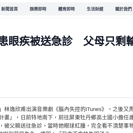
新聞首頁
娛樂即時
體育即時
生活財經
關於我們
患眼疾被送急診 父母只剩
林逸欣甫出演音樂劇《腦內失控的iTunes》，之後又
計畫」，日前特地南下，前往屏東牡丹鄉高士國小擔任
，被父親送往急診，當時她眼球紅腫，完全看不清楚事