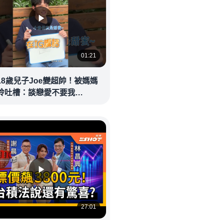
01:21
18歲兒子Joe變超帥！被媽媽
玲吐槽：談戀愛不要我
eolandnews
27:01