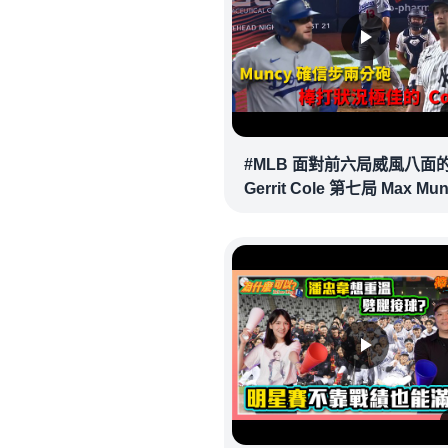
#MLB 面對前六局威風八面
Gerrit Cole 第七局 Max Mu
確信步致勝兩分砲逆轉戰局 !
20260718｜#洛杉磯道奇