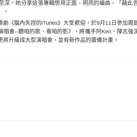
至深。她分享這張專輯想用正面、明亮的編曲，「藉此
」。
劇《腦內失控的iTunes》大受歡迎，於9月11日參加周
唱會--聽咱的歌、看咱的影》，將攜手阿Ken、陳志強
更將升級成大型演唱會，並有新作品的籌備計畫。