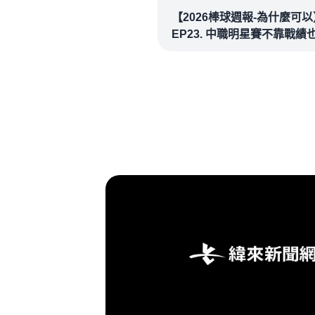
【2026棒球週報-為什麼可以
EP23. 中職明星賽不靠戰績
場！讓潘忠韋也想重溫劈腿
看似歡樂教練都暗中觀察