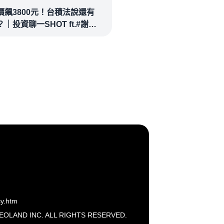
價飆3800元！台積法說還有
｜投資聊一SHOT ft.#謝晨
林昌興 20260714完整版
money
cy.htm
ND INC. ALL RIGHTS RESERVED.