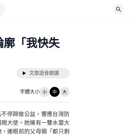
輪廓「我快失
文章語音朗讀
字體大小
小
中
大
馬不停蹄做公益，響應台灣防
護眼大使。她擁有一雙水靈大
物，連眼前的父母親「都只剩