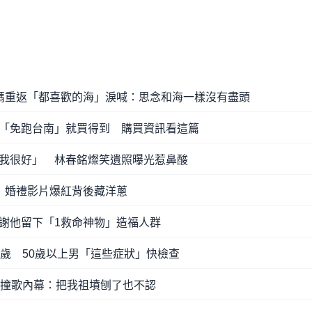
媽重返「都喜歡的海」淚喊：思念和海一樣沒有盡頭
「免跑台南」就買得到 購買資訊看這篇
我很好」 林春銘燦笑遺照曝光惹鼻酸
 婚禮影片爆紅背後藏洋蔥
謝他留下「1救命神物」造福人群
3歲 50歲以上男「這些症狀」快檢查
前撞歌內幕：把我祖墳刨了也不認