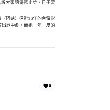
告訴大家讓傷悲止步，日子要
遊（阿姑）連辦16年的台灣影
演出歌中劇。而她一年一度的
0