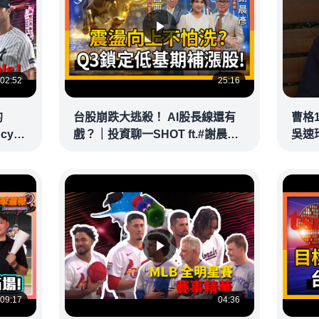
02:52
25:16
的
台股崩跌大逃殺！ AI股長線還有
曹格
ncy
戲？｜投資聊一SHOT ft.#謝晨彥
吳速
｜
#林昌興 20260716完整版
@vid
@vlmoney
09:17
04:36