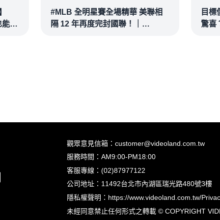
】
#MLB 全明星賽全場精華 美聯相
目標
也能滿
隔 12 年再度完封國聯！｜
驚喜？
接球？
20260715
彥 #
@vl
觀眾意見信箱：customer@videoland.com.tw
服務時間：AM9:00-PM18:00
客服專線：(02)87977122
公司地址：11492台北市內湖區瑞光路480號3樓
隱私權聲明：
https://www.videoland.com.tw/Priva
未經同意禁止任何形式之轉載 © COPYRIGHT VIDEOLA