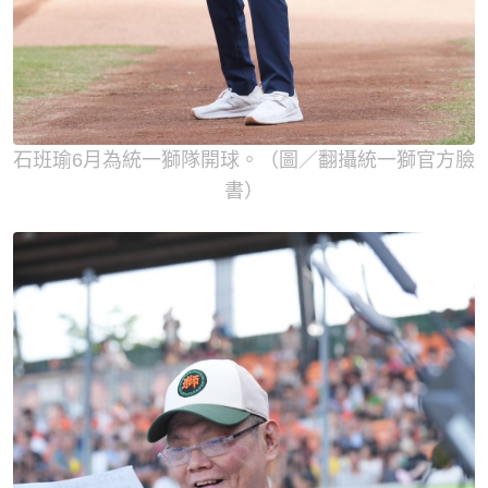
石班瑜6月為統一獅隊開球。（圖／翻攝統一獅官方臉
書）