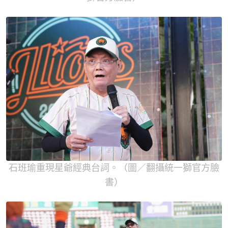
石班瑜重現星爺經典台詞。（圖／翻攝統一獅官方臉
書）