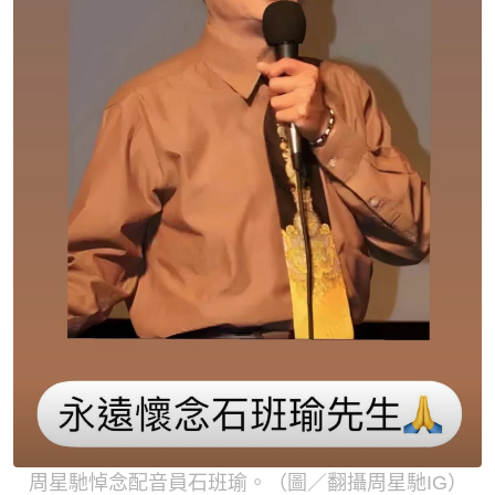
周星馳悼念配音員石班瑜。（圖／翻攝周星馳IG）