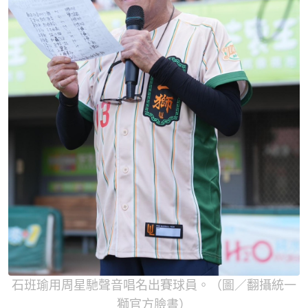
石班瑜用周星馳聲音唱名出賽球員。（圖／翻攝統一
獅官方臉書）