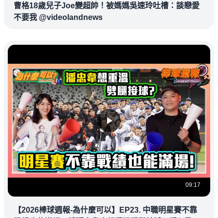
曹格18歲兒子Joe變超帥！被媽媽吳速玲吐槽：談戀愛
不要我 @videolandnews
09:17
【2026棒球週報-為什麼可以】EP23. 中職明星賽不靠