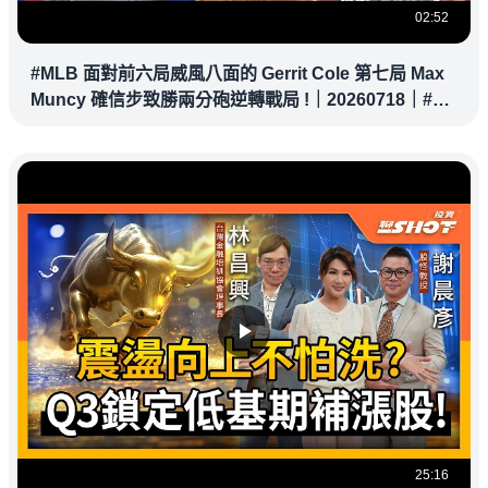
02:52
#MLB 面對前六局威風八面的 Gerrit Cole 第七局 Max
Muncy 確信步致勝兩分砲逆轉戰局 !｜20260718｜#洛
杉磯道奇
25:16