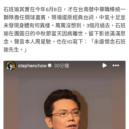
石班瑜其實在今年6月8日，才在台南替中華職棒統一
獅隊擔任開球嘉賓，現場還原經典台詞，中氣十足並
未發現身體有何異樣。萬萬沒想到，3個月過去，石班
瑜在團圓日的中秋節當天因病離世，留下影迷滿滿思
念。聲音本人周星馳，也在IG寫下：「永遠懷念石班
瑜先生。」