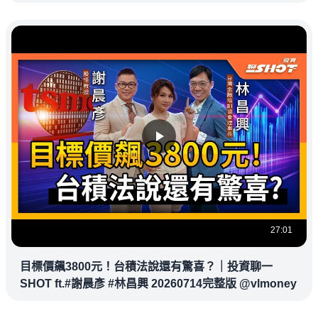
27:01
目標價飆3800元！台積法說還有驚喜？｜投資聊一
SHOT ft.#謝晨彥 #林昌興 20260714完整版 @vlmoney