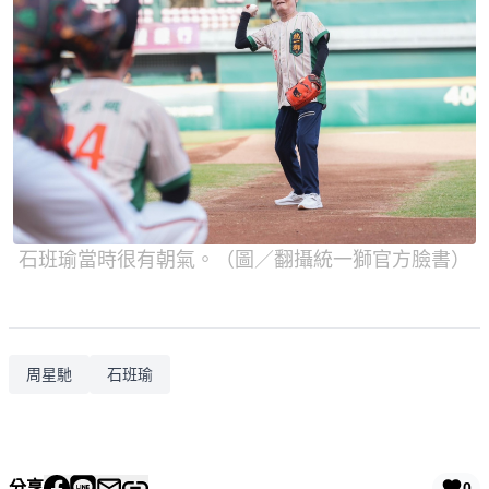
石班瑜當時很有朝氣。（圖／翻攝統一獅官方臉書）
周星馳
石班瑜
分享
0