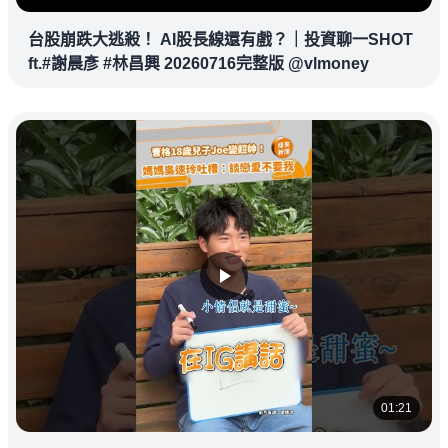
台股崩跌大逃殺！ AI股長線還有戲？｜投資聊一SHOT
ft.#謝晨彥 #林昌興 20260716完整版 @vlmoney
01:21