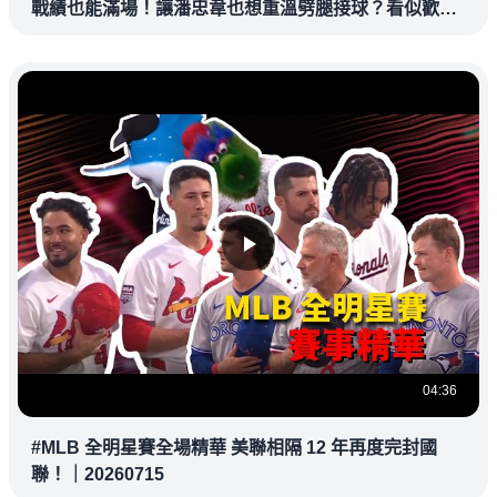
戰績也能滿場！讓潘忠韋也想重溫劈腿接球？看似歡樂
教練都暗中觀察
04:36
#MLB 全明星賽全場精華 美聯相隔 12 年再度完封國
聯！｜20260715