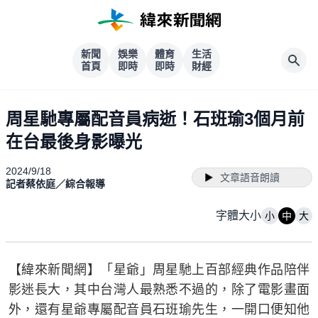
新聞
娛樂
體育
生活
首頁
即時
即時
財經
周星馳專屬配音員病逝！石班瑜3個月前
在台最後身影曝光
2024/9/18
文章語音朗讀
記者蔡依庭／綜合報導
字體大小
小
中
大
【緯來新聞網】「星爺」周星馳上百部經典作品陪伴
影迷長大，其中台灣人最熟悉不過的，除了電影畫面
外，還有星爺專屬配音員石班瑜先生，一開口便知他