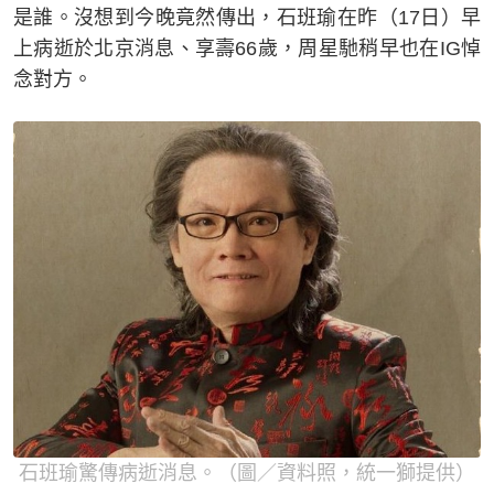
是誰。沒想到今晚竟然傳出，石班瑜在昨（17日）早
上病逝於北京消息、享壽66歲，周星馳稍早也在IG悼
念對方。
石班瑜驚傳病逝消息。（圖／資料照，統一獅提供）