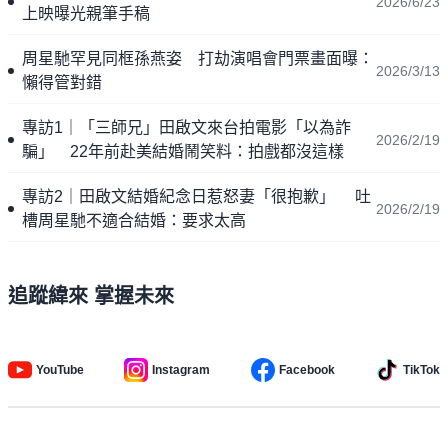
2026/6/23
上映曝光親筆手稿
周星馳罕見同框孫燕姿 打劫演唱會門票畫面曝：
2026/3/13
懶得管對錯
專訪1｜「三師兄」田啟文來台拍電影「以為詐
2026/2/19
騙」 22年前赴美結婚鬧笑料：拍戲都沒這樣
專訪2｜田啟文結婚紀念日惹怒妻「很抱歉」 吐
2026/2/19
槽周星馳不適合結婚：要求太高
追蹤緯來 掌握未來
YouTube
Instagram
Facebook
TikTok