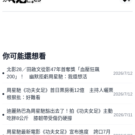
你可能還想看
北影28／田啟文從影47年首奪獎「血壓狂飆
2026/7/12
200」！ 幽默拒虧周星馳：我還想活
周星馳《功夫女足》首日票房衝12億 主持人曬票
2026/7/12
根狠批：好難看
迪麗熱巴為周星馳豁出去了！拍《功夫女足》主動
2026/7/11
吃胖8公斤 膝韌帶受傷仍硬撐
周星馳最新電影《功夫女足》宣布進度 誇口7月