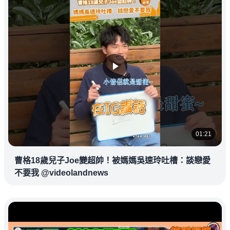
01:21
曹格18歲兒子Joe變超帥！被媽媽吳速玲吐槽：談戀愛
不要我 @videolandnews