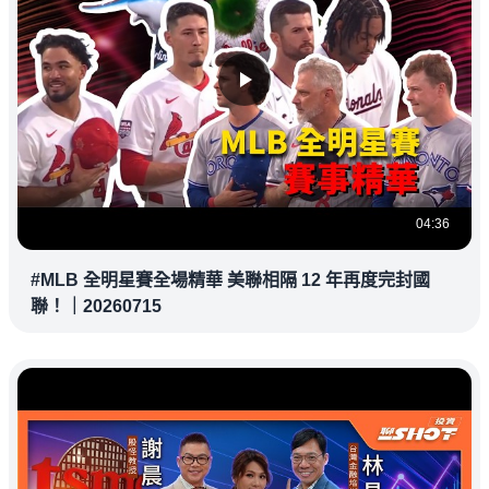
04:36
#MLB 全明星賽全場精華 美聯相隔 12 年再度完封國
聯！｜20260715