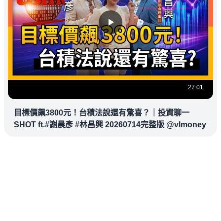
27:01
目標價飆3800元！台積法說還有驚喜？｜投資聊一
SHOT ft.#謝晨彥 #林昌興 20260714完整版 @vlmoney