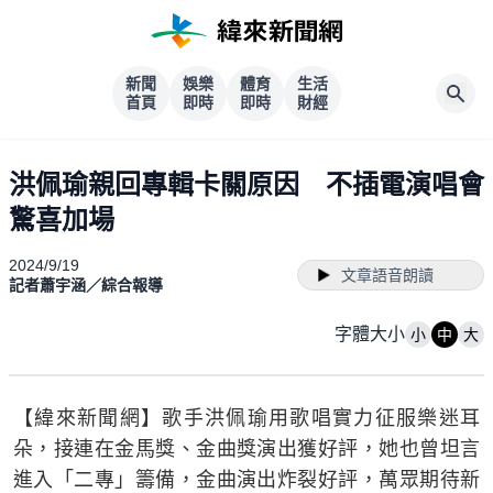
新聞
娛樂
體育
生活
首頁
即時
即時
財經
洪佩瑜親回專輯卡關原因 不插電演唱會
驚喜加場
2024/9/19
文章語音朗讀
記者蕭宇涵／綜合報導
字體大小
小
中
大
【緯來新聞網】歌手洪佩瑜用歌唱實力征服樂迷耳
朵，接連在金馬獎、金曲獎演出獲好評，她也曾坦言
進入「二專」籌備，金曲演出炸裂好評，萬眾期待新