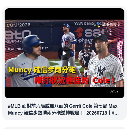
02:52
#MLB 面對前六局威風八面的 Gerrit Cole 第七局 Max
Muncy 確信步致勝兩分砲逆轉戰局 !｜20260718｜#洛
杉磯道奇