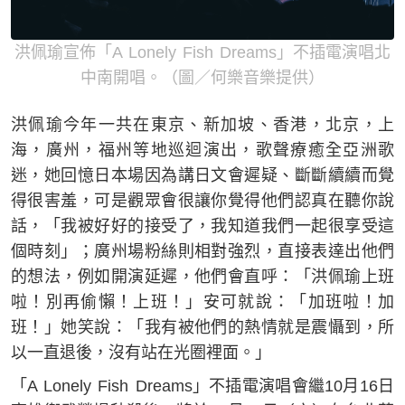
洪佩瑜宣佈「A Lonely Fish Dreams」不插電演唱北
中南開唱。（圖／何樂音樂提供）
洪佩瑜今年一共在東京、新加坡、香港，北京，上
海，廣州，福州等地巡迴演出，歌聲療癒全亞洲歌
迷，她回憶日本場因為講日文會遲疑、斷斷續續而覺
得很害羞，可是觀眾會很讓你覺得他們認真在聽你說
話，「我被好好的接受了，我知道我們一起很享受這
個時刻」；廣州場粉絲則相對強烈，直接表達出他們
的想法，例如開演延遲，他們會直呼：「洪佩瑜上班
啦！別再偷懶！上班！」安可就說：「加班啦！加
班！」她笑說：「我有被他們的熱情就是震懾到，所
以一直退後，沒有站在光圈裡面。」
「A Lonely Fish Dreams」不插電演唱會繼10月16日