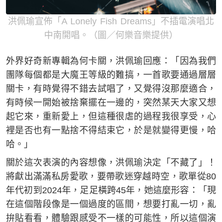
洪佩瑜宣佈「A Lonely Fish Dreams」不插電演唱北
中南開唱。（圖／何樂音樂提供）
外界好奇新專輯為何卡關，洪佩瑜回應：「因為我們
團隊每個都是大魔王等級的難搞，一首歌要通過層層
關卡，有時覺得不錯去試唱了，又覺得沒那麼適合，
有時候一開始被捨棄擺在一邊的，突然某天大家又想
起它來，重新愛上，但這種很虐的過程我很享受，心
裡是否也有一點捨不得結束它，於是就變得更慢，哈
哈。」
關於這次表演的內容想像，洪佩瑜決定「不藏了」！
將獻出滿滿私房愛歌，要帶歌迷穿越時空，歌單從80
年代初到2024年，足足橫跨45年，她這麼形容：「現
在這個階段像是一個過度的區間，想要打亂一切，亂
拚貼看看，體驗跟感受不一樣的可能性，所以這個演