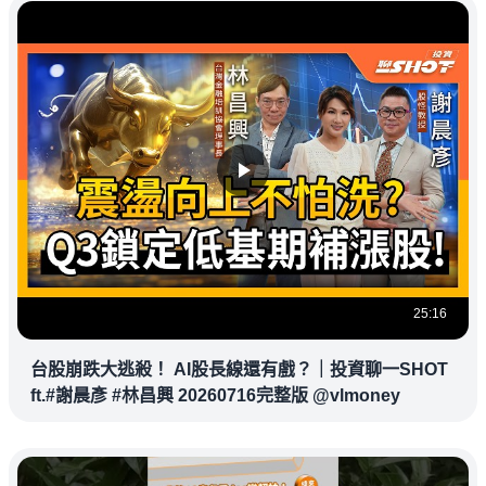
25:16
台股崩跌大逃殺！ AI股長線還有戲？｜投資聊一SHOT
ft.#謝晨彥 #林昌興 20260716完整版 @vlmoney