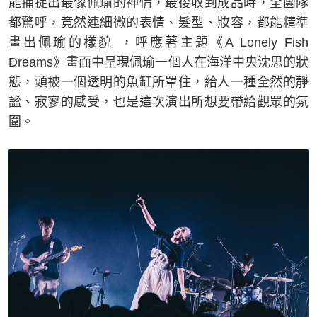
能捕捉出最像佩瑜的神情，最後收到成品時，全團隊
都驚呼，竟然連細微的表情、髮型、妝容，都能精準
畫出佩瑜的樣貌 ，呼應著主題《A Lonely Fish
Dreams》畫面中呈現佩瑜一個人在海洋中央沈思的狀
態，頭被一個透明的魚缸所罩住，給人一種全然的靜
謐、寂寥的感受，也是這次演出所想要帶給觀眾的氛
圍。