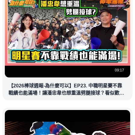
09:17
【2026棒球週報-為什麼可以】EP23. 中職明星賽不靠
戰績也能滿場！讓潘忠韋也想重溫劈腿接球？看似歡樂
教練都暗中觀察