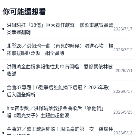
你可能還想看
洪佩瑜扛「13億」巨大責任獻聲 慘染重感冒鼻竇
2026/7/17
炎幸運翻轉
北影28／洪佩瑜一曲〈再見的時候〉唱進心坎！楊
2026/7/12
祐寧疑眼眶泛淚 網全鼻酸
洪佩瑜金曲摃龜報復性北中南開唱 愛慘蔡依林被
2026/7/1
收編
金曲37專題｜6強爭后誰能摘下后冠？ 2026年歌
2026/6/17
后入圍全解析
hito音樂獎／洪佩瑜落髮搶金曲歌后「靠他們」
2026/5/23
唱《陽光女子》主題曲超催淚
金曲37／歌王歌后廝殺！周湯豪的第一次 盧廣仲
2026/5/13