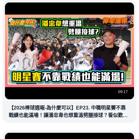
09:17
【2026棒球週報-為什麼可以】EP23. 中職明星賽不靠
戰績也能滿場！讓潘忠韋也想重溫劈腿接球？看似歡樂
教練都暗中觀察