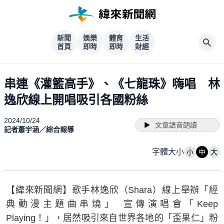
新聞
娛樂
體育
生活
首頁
即時
即時
財經
串連《灌籃高手》、《七龍珠》嗨唱 林
逸欣線上開唱吸引各國粉絲
2024/10/24
文章語音朗讀
記者蕭宇涵／綜合報導
字體大小
小
中
大
【緯來新聞網】歌手林逸欣（Shara）線上舉辦「經
典動漫主題曲串燒」 宣傳演唱會「Keep
Playing！」，居然吸引來自世界各地的「歪果仁」粉