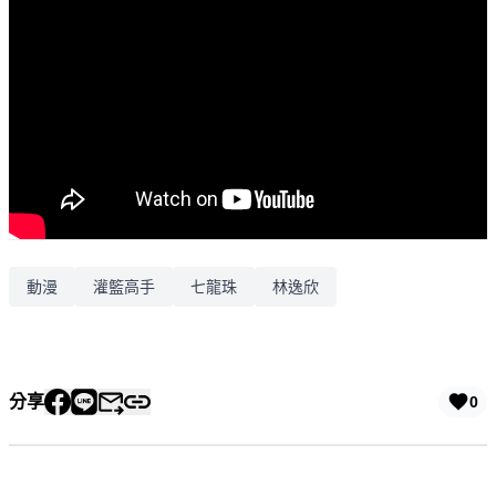
動漫
灌籃高手
七龍珠
林逸欣
分享
0