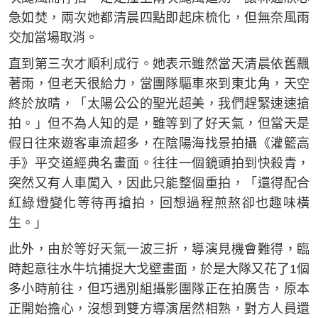
急如焚，兩次她都清晨四點即起床梳化，但無奈風雨
交加當場取消。
直到第三次才順利成行。她表示雖然當天清晨依舊飄
著雨，但老天很給力，當團隊驅車來到東北角，天空
終於放晴，「太陽公公的聖光超美，我們趕緊速速搶
拍。」但不為人知的是，雖等到了好天氣，但當天是
假日往來遊客車流超多，在陰陽海找景拍攝《灌籃高
手》平交道經典名畫面。往往一個鏡頭拍到快殺青，
突然又有人車闖入，因此只能整個重拍，「還得配合
紅綠燈變化等待再搶拍，回想過程煎熬卻也趣味橫
生。」
此外，由於等好天氣一波三折，導演見機會難得，臨
時起意往水牛坑捕捉大戈壁畫面，於是大隊又花了1個
多小時前往，但巧遇別組攝影團隊正在拍廣告，原本
正開始擔心，沒想到雙方導演居然相熟，對方人員還