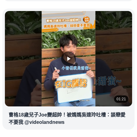
01:21
曹格18歲兒子Joe變超帥！被媽媽吳速玲吐槽：談戀愛
不要我 @videolandnews