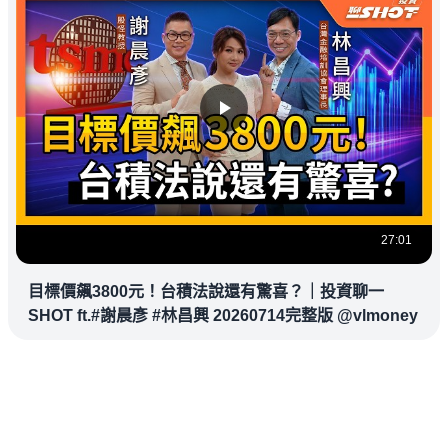
27:01
目標價飆3800元！台積法說還有驚喜？｜投資聊一
SHOT ft.#謝晨彥 #林昌興 20260714完整版 @vlmoney