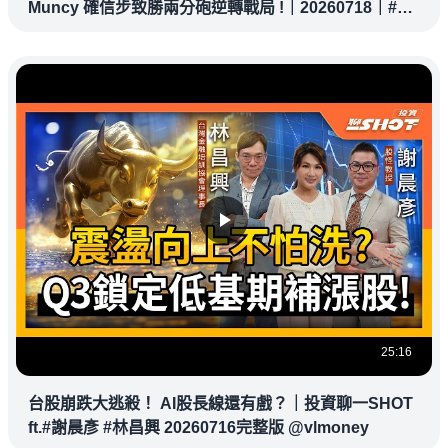
Muncy 確信步致勝兩分砲逆轉戰局 !｜20260718｜#洛
杉磯道奇
25:16
台股崩跌大逃殺！ AI股長線還有戲？｜投資聊一SHOT
ft.#謝晨彥 #林昌興 20260716完整版 @vlmoney