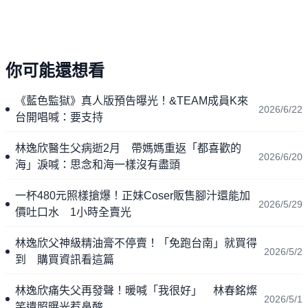
你可能還想看
《藍色監獄》真人版預告曝光！&TEAM成員K來
2026/6/22
台開唱喊：要支持
林逸欣醫生父病逝2月 帶媽媽重返「都喜歡的
2026/6/20
海」淚喊：思念和海一樣沒有盡頭
一杯480元照樣搶爆！正妹Coser販售腳汁還能加
2026/5/29
價吐口水 1小時全賣光
林逸欣父神級精油膏不停賣！「免跑台南」就買得
2026/5/2
到 購買資訊看這篇
林逸欣痛失父再發聲！暖喊「我很好」 林春銘燦
2026/5/1
笑遺照曝光惹鼻酸