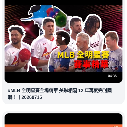
04:36
#MLB 全明星賽全場精華 美聯相隔 12 年再度完封國
聯！｜20260715