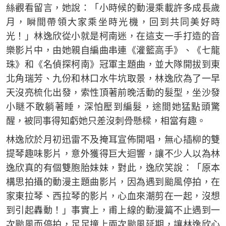
絲觀看留言，她說：「小時候的動漫乘載許多成長歲
月，瞬間帶領大家乘坐時光機，回到共同美好時
光！」林逸欣從小就是柯南迷，在這支一手打造的音
樂影片中，由她親自編曲串連《灌籃高手》、《七龍
珠》和《名偵探柯南》冠軍主題曲，並大隊開拔到東
北角瑞芳、九份和林口水牛坑取景，林逸欣為了一早
天沒亮梳化出發，索性頂著前晚活動的髮型，坐沙發
小瞇不敢躺著睡，深怕壓到編髮，途間她猛點頭驚
醒，被同事得知虧她只差沒刺骨懸樑，相當有趣。
林逸欣於月初迅雷不及掩耳宣佈開唱，無心插柳的雙
提琴趣味影片，意外獲得巨大迴響，讓不少人以為林
逸欣真的有個雙胞胎妹妹，對此，逸欣笑說：「原本
構思拍攝的動漫主題曲影片，因為遇到颱風停拍，在
家東拉琴、西拉琴的影片，心血來潮剪在一起，沒想
到引起轟動！」事實上，甫上線的動漫篇不止遇到一
次颱風而停拍，足足撞上兩次颱風延期，讓林逸欣心