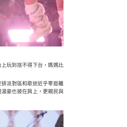
台上玩到捨不得下台，媽媽比
安排派對區和歌迷近乎零距離
周湯豪也披在肩上，更親民與