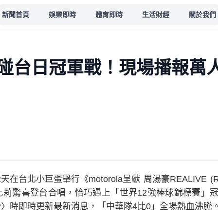
新聞首頁
娛樂即時
體育即時
生活財經
關於我們
碰台日冠軍戰！現場播報萬
台北小巨蛋舉行《motorola呈獻 周湯豪REALIVE 
比莉驚喜登台合唱，恰巧遇上「世界12強棒球錦標賽」冠
UP〉時即時更新最新消息，「中華隊4比0」全場熱血沸騰