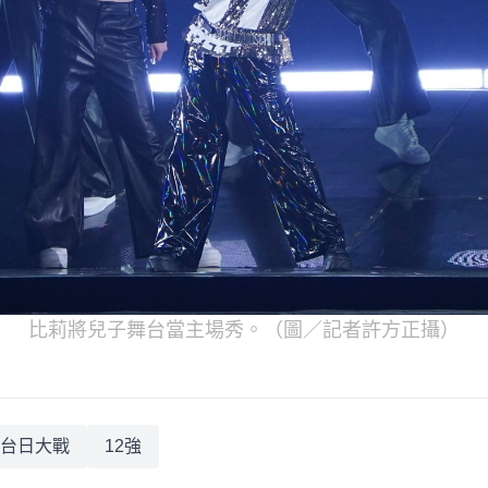
比莉將兒子舞台當主場秀。（圖／記者許方正攝）
台日大戰
12強