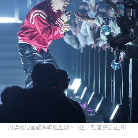
周湯豪很喜歡與歌迷互動。（圖／記者許方正攝）