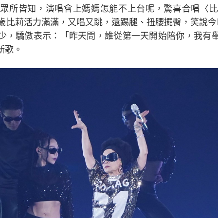
眾所皆知，演唱會上媽媽怎能不上台呢，驚喜合唱〈比
2歲比莉活力滿滿，又唱又跳，還踢腿、扭腰擺臀，笑說今
少，驕傲表示：「昨天問，誰從第一天開始陪你，我有
新歌。