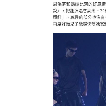
周湯豪和媽媽比莉的好感情
說〉，掀起演唱會高潮。7
還紅」，感性的部分也沒有
再度許願兒子能趕快幫她寫