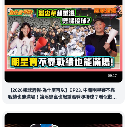
09:17
【2026棒球週報-為什麼可以】EP23. 中職明星賽不靠
戰績也能滿場！讓潘忠韋也想重溫劈腿接球？看似歡樂
教練都暗中觀察