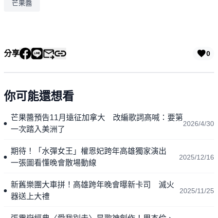
芒果醬
分享
0
你可能還想看
芒果醬預告11月遠征加拿大 改編歌詞高喊：要第
2026/4/30
一次踏入美洲了
期待！「水彈女王」權恩妃跨年高雄獨家演出
2025/12/16
一張圖看懂晚會散場動線
新舊樂團大車拼！高雄跨年晚會曝新卡司 滅火
2025/11/25
器送上大禮