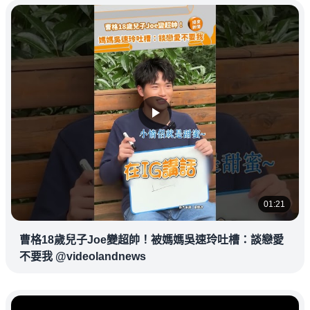
01:21
曹格18歲兒子Joe變超帥！被媽媽吳速玲吐槽：談戀愛
不要我 @videolandnews