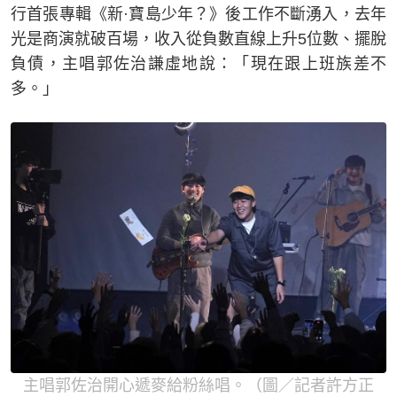
行首張專輯《新·寶島少年？》後工作不斷湧入，去年
光是商演就破百場，收入從負數直線上升5位數、擺脫
負債，主唱郭佐治謙虛地說：「現在跟上班族差不
多。」
主唱郭佐治開心遞麥給粉絲唱。（圖／記者許方正