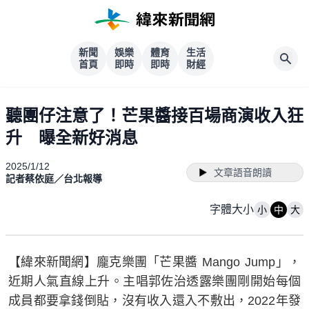
新聞
娛樂
體育
生活
首頁
即時
即時
財經
聽團仔注意了！芒果醬接百場商演收入狂
升 曝全新好消息
2025/1/12
文章語音朗讀
記者蔡依庭／台北報導
字體大小
小
中
大
【緯來新聞網】龐克樂團「芒果醬 Mango Jump」，
近期人氣直線上升。主唱郭佐治透露樂團剛開始每個
成員都要拿錢倒貼，沒有收入還入不敷出，2022年發