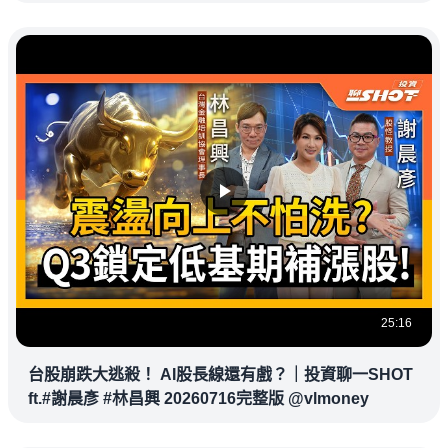
杉磯道奇
25:16
台股崩跌大逃殺！ AI股長線還有戲？｜投資聊一SHOT
ft.#謝晨彥 #林昌興 20260716完整版 @vlmoney