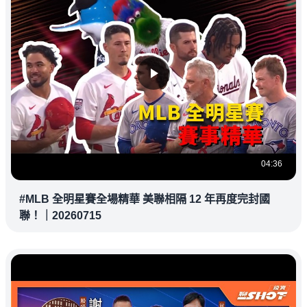
04:36
#MLB 全明星賽全場精華 美聯相隔 12 年再度完封國
聯！｜20260715