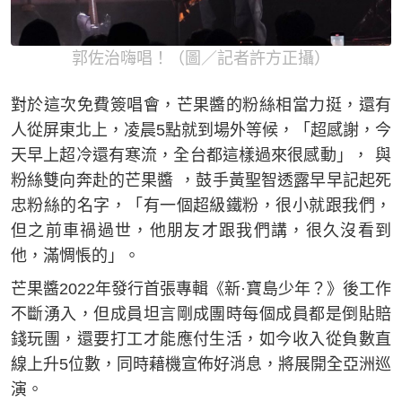
郭佐治嗨唱！（圖／記者許方正攝）
對於這次免費簽唱會，芒果醬的粉絲相當力挺，還有
人從屏東北上，凌晨5點就到場外等候，「超感謝，今
天早上超冷還有寒流，全台都這樣過來很感動」， 與
粉絲雙向奔赴的芒果醬 ，鼓手黃聖智透露早早記起死
忠粉絲的名字，「有一個超級鐵粉，很小就跟我們，
但之前車禍過世，他朋友才跟我們講，很久沒看到
他，滿惆悵的」。
芒果醬2022年發行首張專輯《新·寶島少年？》後工作
不斷湧入，但成員坦言剛成團時每個成員都是倒貼賠
錢玩團，還要打工才能應付生活，如今收入從負數直
線上升5位數，同時藉機宣佈好消息，將展開全亞洲巡
演。