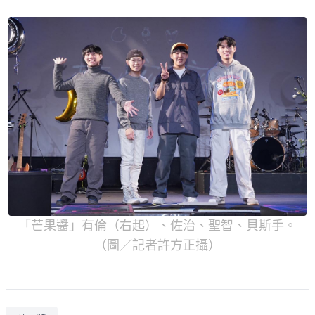
「芒果醬」有倫（右起）、佐治、聖智、貝斯手。
（圖／記者許方正攝）