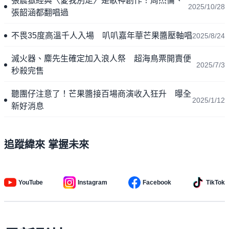
張震嶽經典〈愛我別走〉是歌神創作！周杰倫、
2025/10/28
張韶涵都翻唱過
不畏35度高溫千人入場 叭叭嘉年華芒果醬壓軸唱
2025/8/24
滅火器、麋先生確定加入浪人祭 超海鳥票開賣便
2025/7/3
秒殺完售
聽團仔注意了！芒果醬接百場商演收入狂升 曝全
2025/1/12
新好消息
追蹤緯來 掌握未來
YouTube
Instagram
Facebook
TikTok