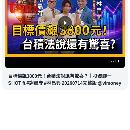
27:01
目標價飆3800元！台積法說還有驚喜？｜投資聊一
SHOT ft.#謝晨彥 #林昌興 20260714完整版 @vlmoney