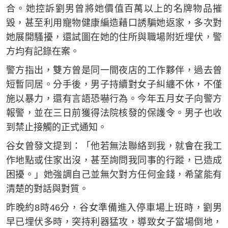
合。她控訴劉男曾將她價值百萬以上的名牌物品摧
毀，甚至利用寵物健康編造藉口誘騙她返家，多次對
她展開騷擾，還試圖在她的住所與職場附近埋伏，警
方均有記錄在案。
警方指出，雙方曾是同一間夜店的工作夥伴，過去曾
短暫同居。分手後，男子持續對女子糾纏不休，不僅
施以暴力，還有言語恐嚇行為。今年五月女子向警方
報警，並在三日前獲得法院核發的保護令。男子也收
到禁止接觸的正式通知。
谷女曾發文提到：「他若無法聯絡到我，就會在我工
作地點或住家出沒，甚至詢問我同事的行蹤，已造成
困擾。」她強調自己並無欠對方任何金錢，希望能有
清楚的對話與對質。
昨晚約8時46分，谷女準備進入停車場上班時，劉男
早已埋伏多時，突持利器猛攻，導致女子當場倒地，