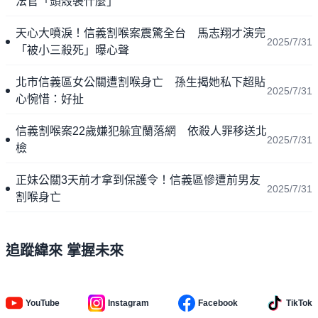
法官「頭殼裝什麼」
天心大噴淚！信義割喉案震驚全台 馬志翔才演完
2025/7/31
「被小三殺死」曝心聲
北市信義區女公關遭割喉身亡 孫生揭她私下超貼
2025/7/31
心惋惜：好扯
信義割喉案22歲嫌犯躲宜蘭落網 依殺人罪移送北
2025/7/31
檢
正妹公關3天前才拿到保護令！信義區慘遭前男友
2025/7/31
割喉身亡
追蹤緯來 掌握未來
YouTube
Instagram
Facebook
TikTok