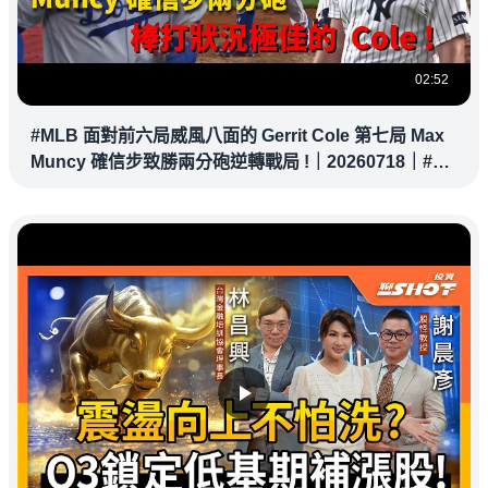
02:52
#MLB 面對前六局威風八面的 Gerrit Cole 第七局 Max
Muncy 確信步致勝兩分砲逆轉戰局 !｜20260718｜#洛
杉磯道奇