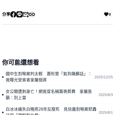
分享
0
你可能還想看
國中生割喉案判太輕 蕭彤雯「氣到飆髒話」：
2025/12/25
竟曝光受害者家屬個資
女公關遭刺身亡！網竟冒名稱籌喪葬費 家屬急
2025/8/3
籲：別上當
白冰冰痛失白曉燕28年反廢死 見信義割喉案怒轟
2025/8/1