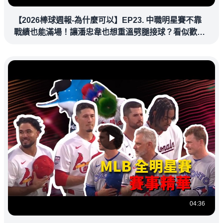
【2026棒球週報-為什麼可以】EP23. 中職明星賽不靠
戰績也能滿場！讓潘忠韋也想重溫劈腿接球？看似歡樂
教練都暗中觀察
04:36