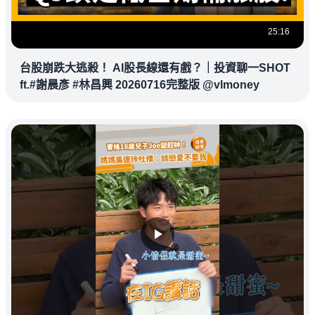
25:16
台股崩跌大逃殺！ AI股長線還有戲？｜投資聊一SHOT
ft.#謝晨彥 #林昌興 20260716完整版 @vlmoney