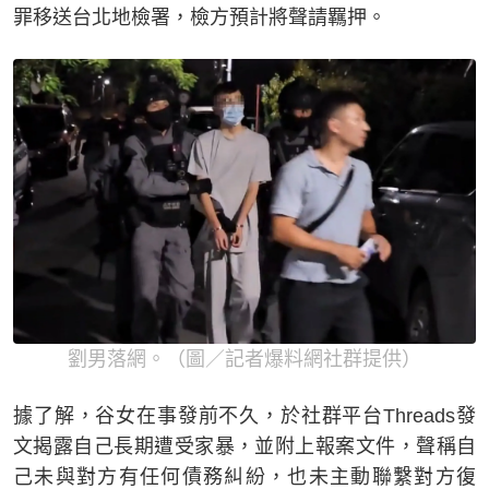
罪移送台北地檢署，檢方預計將聲請羈押。
劉男落網。（圖／記者爆料網社群提供）
據了解，谷女在事發前不久，於社群平台Threads發
文揭露自己長期遭受家暴，並附上報案文件，聲稱自
己未與對方有任何債務糾紛，也未主動聯繫對方復