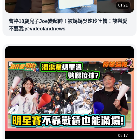
01:21
曹格18歲兒子Joe變超帥！被媽媽吳速玲吐槽：談戀愛
不要我 @videolandnews
09:17