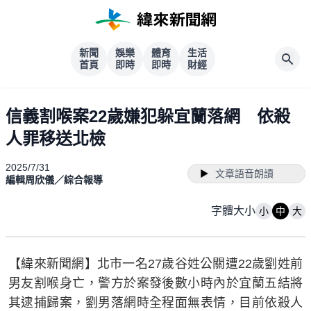
新聞
娛樂
體育
生活
首頁
即時
即時
財經
信義割喉案22歲嫌犯躲宜蘭落網 依殺
人罪移送北檢
2025/7/31
文章語音朗讀
編輯周欣儀／綜合報導
字體大小
小
中
大
【緯來新聞網】北市一名27歲谷姓公關遭22歲劉姓前
男友割喉身亡，警方於案發後數小時內於宜蘭五結將
其逮捕歸案，劉男落網時全程面無表情，目前依殺人