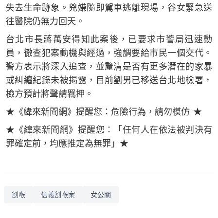
失去生命跡象。兇嫌隨即駕車逃離現場，谷女緊急送
往醫院仍無力回天。
台北市長蔣萬安得知此案後，已要求市警局迅速動
員，徹查犯案動機與經過，強調要給市民一個交代。
警方表示將深入追查，並釐清是否有更多潛在的家暴
或糾纏紀錄未被揭露，目前劉男已移送台北地檢署，
檢方預計將聲請羈押。
★《緯來新聞網》提醒您：危險行為，請勿模仿 ★
★《緯來新聞網》提醒您：「任何人在依法被判決有
罪確定前，均應推定為無罪」★
割喉
信義割喉案
女公關