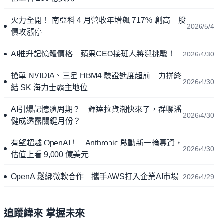
火力全開！ 南亞科 4 月營收年增飆 717％ 創高 股
2026/5/4
價攻漲停
AI推升記憶體價格 蘋果CEO接班人將迎挑戰！
2026/4/30
搶單 NVIDIA、三星 HBM4 驗證進度超前 力拼終
2026/4/30
結 SK 海力士霸主地位
AI引爆記憶體周期？ 輝達拉貨潮快來了，群聯潘
2026/4/30
健成透露關鍵月份？
有望超越 OpenAI！ Anthropic 啟動新一輪募資，
2026/4/30
估值上看 9,000 億美元
OpenAI鬆綁微軟合作 攜手AWS打入企業AI市場
2026/4/29
追蹤緯來 掌握未來