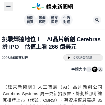
新聞
娛樂
體育
生活
首頁
即時
即時
財經
挑戰輝達地位！ AI晶片新創 Cerebras
拚 IPO 估值上看 266 億美元
2026/5/5
緯來財經
文章語音朗讀
字體大小
小
中
大
【緯來新聞網】人工智慧（AI）晶片新創公司
Cerebras Systems 周一更新招股書，計劃於那斯達
克掛牌上市（代號：CBRS），募資規模最高達 35