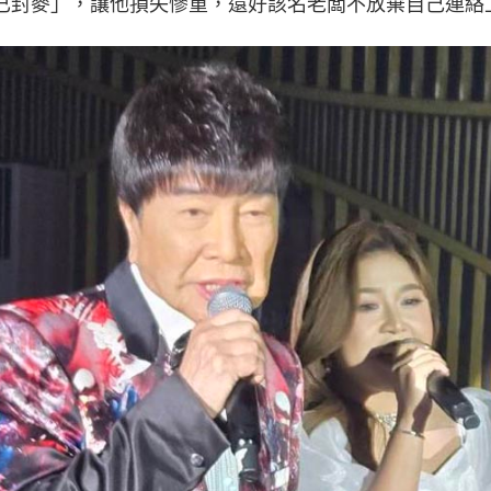
已封麥」，讓他損失慘重，還好該名老闆不放棄自己連絡