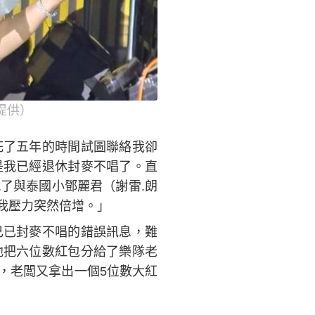
提供）
花了五年的時間試圖聯絡我卻
是我已經退休封麥不唱了。直
了與泰國小鄧麗君（謝雷.朗
我壓力突然倍增。」
己已封麥不唱的錯誤訊息，難
他把六位數紅包分給了樂隊老
，老闆又拿出一個5位數大紅