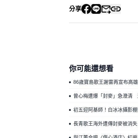
分享
你可能還想看
86歲寶島歌王謝雷再宣布高
曾心梅遭爆「封麥」急澄清 
初五迎阿基師！白冰冰攝影棚
長青歌王海外遭傳封麥被消失
與江蕙合唱〈傷心酒店〉紅遍