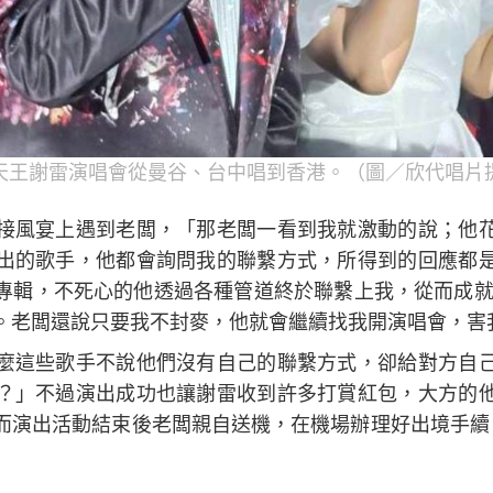
天王謝雷演唱會從曼谷、台中唱到香港。（圖／欣代唱片
接風宴上遇到老闆，「那老闆一看到我就激動的說；他
出的歌手，他都會詢問我的聯繫方式，所得到的回應都
專輯，不死心的他透過各種管道終於聯繫上我，從而成就
。老闆還說只要我不封麥，他就會繼續找我開演唱會，害
麼這些歌手不說他們沒有自己的聯繫方式，卻給對方自
？」不過演出成功也讓謝雷收到許多打賞紅包，大方的
而演出活動結束後老闆親自送機，在機場辦理好出境手續