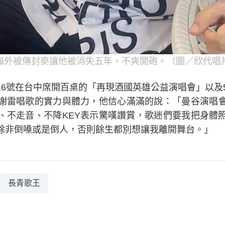
海外被傳封麥讓他被消失五年，不爽開砲。（圖／欣代唱
6號在台中席開百桌的「再現酒國英雄公益演唱會」以及5
謝雷唱歌的實力與體力，他信心滿滿的說：「曼谷演唱
、不走音、不降KEY表示驚嘆讚賞，歌迷們要我把身體
除非倒嗓或是倒人，否則餘生都別想讓我離開舞台。」
長青歌王