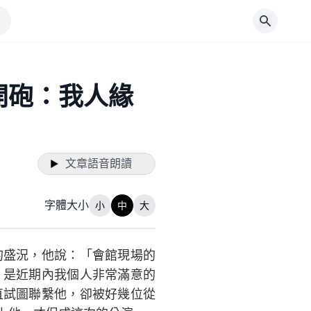
開砲：我人緣
文章語音朗讀
字體大小
小
中
大
的盛況，他說：「會館現場的
，是近期內我個人非常滿意的
直試圖聯繫他，卻被好幾位從