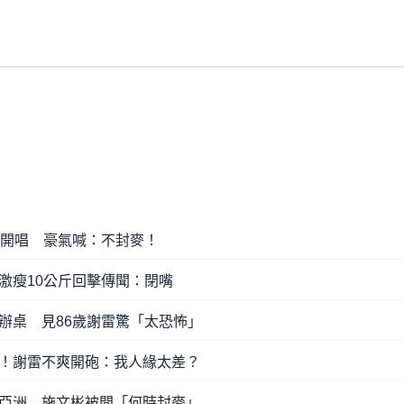
雄開唱 豪氣喊：不封麥！
激瘦10公斤回擊傳聞：閉嘴
辦桌 見86歲謝雷驚「太恐怖」
！謝雷不爽開砲：我人緣太差？
亞洲 施文彬被問「何時封麥」