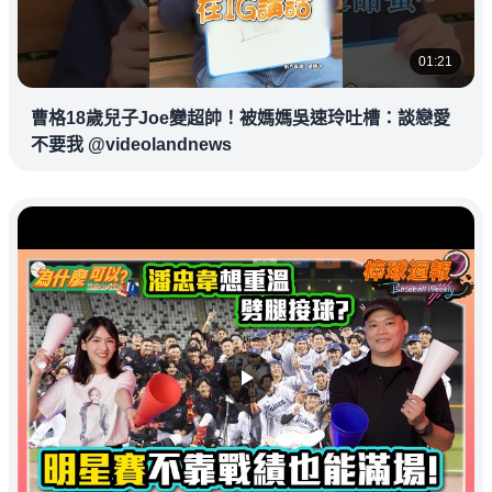
01:21
曹格18歲兒子Joe變超帥！被媽媽吳速玲吐槽：談戀愛
不要我 @videolandnews