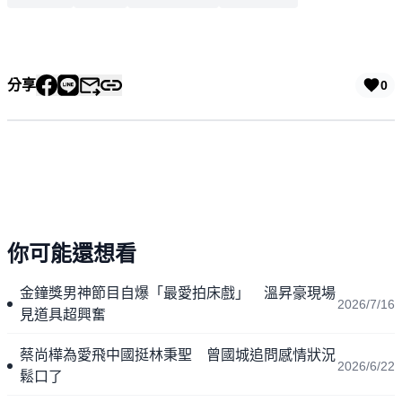
分享
0
你可能還想看
金鐘獎男神節目自爆「最愛拍床戲」 溫昇豪現場
2026/7/16
見道具超興奮
蔡尚樺為愛飛中國挺林秉聖 曾國城追問感情狀況
2026/6/22
鬆口了