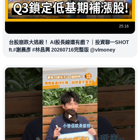
25:16
台股崩跌大逃殺！ AI股長線還有戲？｜投資聊一SHOT
ft.#謝晨彥 #林昌興 20260716完整版 @vlmoney