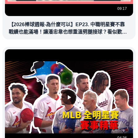
09:17
【2026棒球週報-為什麼可以】EP23. 中職明星賽不靠
戰績也能滿場！讓潘忠韋也想重溫劈腿接球？看似歡樂
教練都暗中觀察