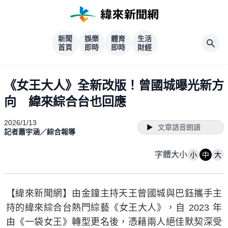
新聞
娛樂
體育
生活
首頁
即時
即時
財經
《女王大人》全新改版！曾國城曝光新方
向 緯來綜合台也回應
2026/1/13
文章語音朗讀
記者蕭宇涵／綜合報導
字體大小
小
中
大
【緯來新聞網】由金鐘主持天王曾國城與巴鈺攜手主
持的緯來綜合台熱門綜藝《女王大人》，自 2023 年
由《一袋女王》轉型更名後，憑藉兩人絕佳默契深受