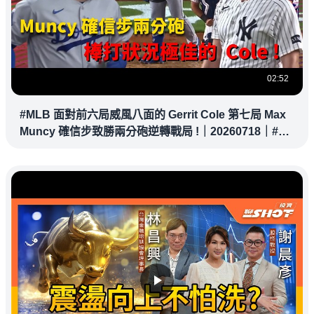
02:52
#MLB 面對前六局威風八面的 Gerrit Cole 第七局 Max
Muncy 確信步致勝兩分砲逆轉戰局 !｜20260718｜#洛
杉磯道奇