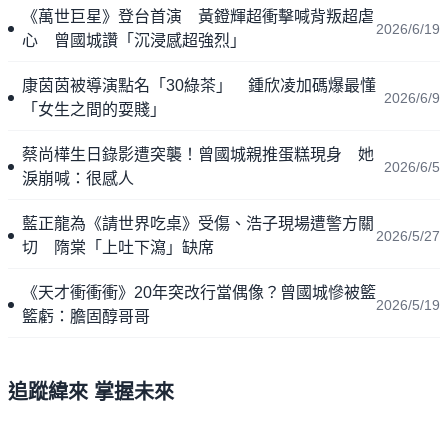
《萬世巨星》登台首演 黃鐙輝超衝擊喊背叛超虐
2026/6/19
心 曾國城讚「沉浸感超強烈」
康茵茵被導演點名「30綠茶」 鍾欣凌加碼爆最懂
2026/6/9
「女生之間的耍賤」
蔡尚樺生日錄影遭突襲！曾國城親推蛋糕現身 她
2026/6/5
淚崩喊：很感人
藍正龍為《請世界吃桌》受傷、浩子現場遭警方關
2026/5/27
切 隋棠「上吐下瀉」缺席
《天才衝衝衝》20年突改行當偶像？曾國城慘被籃
2026/5/19
籃虧：膽固醇哥哥
追蹤緯來 掌握未來