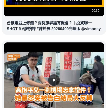
00:30
台積電迎上修潮？弱勢族群誰有機會？｜投資聊一
SHOT ft.#廖婉婷 #陳於晨 20260409完整版 @vlmoney