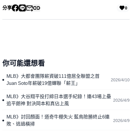
分享
0
你可能還想看
MLB》大都會團隊薪資破111億居全聯盟之首
2026/4/10
Juan Soto年薪破19億蟬聯「薪王」
MLB》大谷翔平投打締日本選手紀錄！連43場上壘
2026/4/9
追平朗神 對決岡本和真佔上風
MLB》討回顏面！道奇牛棚失火 藍鳥險勝終止6連
2026/4/9
敗、逃過橫掃