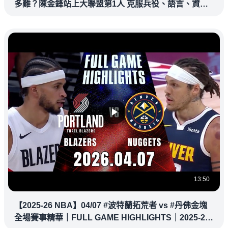
多難？陳金鋒站上大聯盟第1人 克服兵役、語言、資訊
落差，推開旅美大門改寫台灣棒壇
13:50
【2025-26 NBA】04/07 #波特蘭拓荒者 vs #丹佛金塊
全場賽事精華｜FULL GAME HIGHLIGHTS｜2025-26