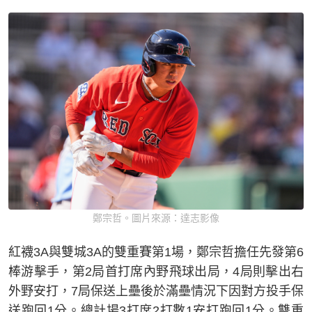
鄭宗哲。圖片來源：達志影像
紅襪3A與雙城3A的雙重賽第1場，鄭宗哲擔任先發第6
棒游擊手，第2局首打席內野飛球出局，4局則擊出右
外野安打，7局保送上壘後於滿壘情況下因對方投手保
送跑回1分。總計場3打席2打數1安打跑回1分。雙重