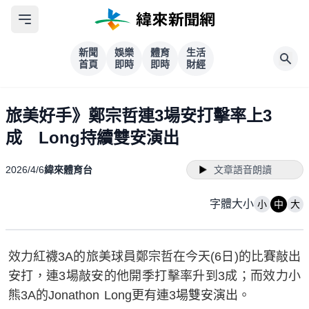
新聞
娛樂
體育
生活
首頁
即時
即時
財經
旅美好手》鄭宗哲連3場安打擊率上3
成 Long持續雙安演出
2026/4/6
緯來體育台
文章語音朗讀
字體大小
小
中
大
效力紅襪3A的旅美球員鄭宗哲在今天(6日)的比賽敲出
安打，連3場敲安的他開季打擊率升到3成；而效力小
熊3A的Jonathon Long更有連3場雙安演出。