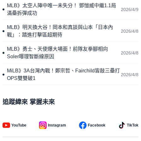
MLB》太空人陣中唯一未失分！ 鄧愷威中繼1.1局
2026/4/9
滿壘拆彈成功
MLB》明天換大谷！岡本和真談與山本「日本內
2026/4/8
戰」：踏進打擊區超期待
MLB》勇士、天使爆大場面！前隊友拳腳相向
2026/4/8
Soler曝理智斷線原因
MiLB》3A台灣內戰！鄭宗哲、Fairchild皆敲三壘打
2026/4/8
OPS雙雙破1
追蹤緯來 掌握未來
YouTube
Instagram
Facebook
TikTok