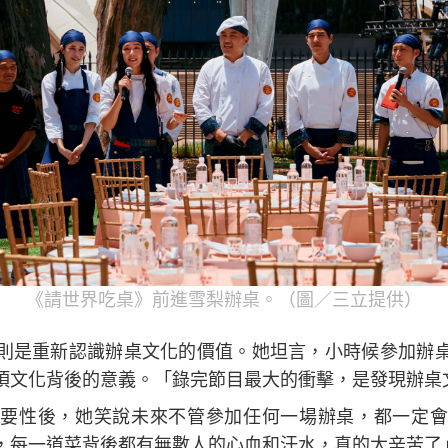
《請世界吃桌》前進雪梨辦桌。（圖／三立提供）
則是重新認識辦桌文化的價值。她坦言，小時候參加辦
項文化背後的意義。「錄完節目最大的衝擊，是發現辦桌
要性後，她笑說未來不管參加任何一場辦桌，都一定會
，每一道菜背後都有無數人的心血和汗水，真的太辛苦了