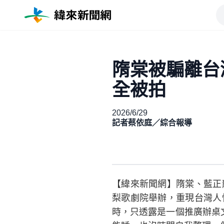
隋棠被騙離台
全被拍
2026/6/29
記者蔡依庭／綜合報導
【緯來新聞網】隋棠、藍正
梨歌劇院舉辦，重現台灣人
時，只透露是一個推廣辦桌