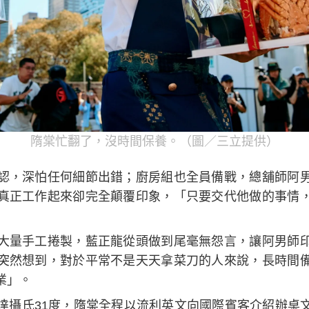
隋棠忙翻了，沒時間保養。（圖／三立提供）
認，深怕任何細節出錯；廚房組也全員備戰，總舖師阿
真正工作起來卻完全顛覆印象，「只要交代他做的事情
大量手工捲製，藍正龍從頭做到尾毫無怨言，讓阿男師
突然想到，對於平常不是天天拿菜刀的人來說，長時間
業」。
達攝氏31度，隋棠全程以流利英文向國際賓客介紹辦桌