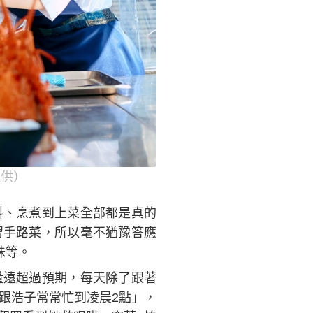
提供）
料、烹煮到上菜全部都是真的
習手路菜，所以毫不猶豫答應
味等。
量遠超過預期，每天除了跟著
跟浩子常常忙到凌晨2點」，