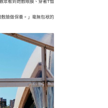
觀眾看到她敷眼膜、穿著T恤
邊敷臉做保養。」毫無包袱的