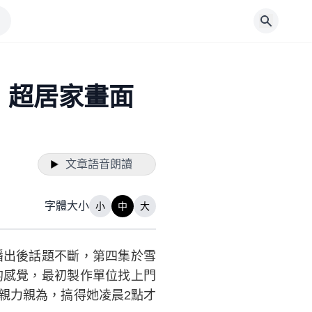
 超居家畫面
文章語音朗讀
字體大小
小
中
大
播出後話題不斷，第四集於雪
的感覺，最初製作單位找上門
親力親為，搞得她凌晨2點才