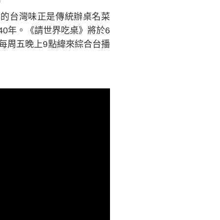
念的台灣味正是傳統辦桌名菜
0年。《請世界吃桌》將於6
起每周五晚上9點緯來綜合台播