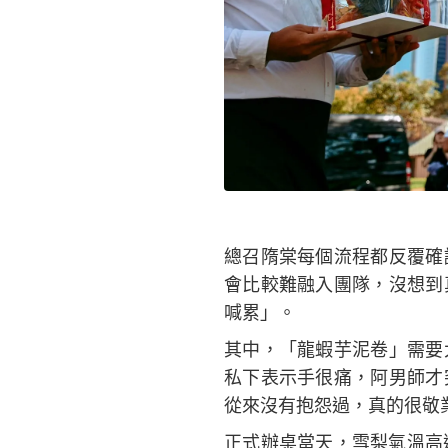
總召隋棠每個流程都反覆確
會比較難融入團隊，沒想到
喊累」。
其中，「龍蝦芋泥卷」需要
私下表示手很痛，阿男師才
從來沒有抱怨過，真的很敬
正式辦桌當天，雪梨氣溫高