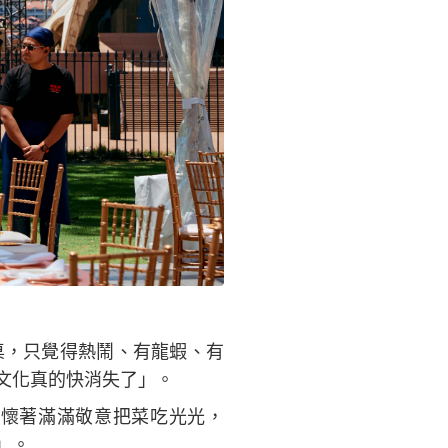
桌，只覺得熱鬧、有龍蝦、有
文化真的快消失了」。
懷著滿滿敬意把菜吃光光，
」。