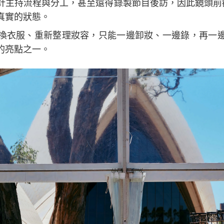
計主持流程與分工，甚至還得錄製節目後訪，因此鏡頭前
真實的狀態。
換衣服、重新整理妝容，只能一邊卸妝、一邊錄，再一
的亮點之一。