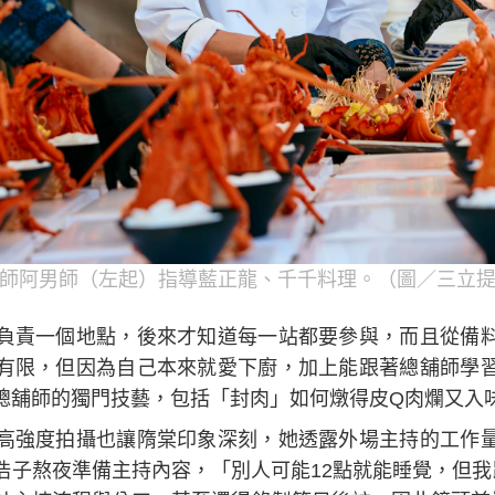
師阿男師（左起）指導藍正龍、千千料理。（圖／三立
負責一個地點，後來才知道每一站都要參與，而且從備
有限，但因為自己本來就愛下廚，加上能跟著總舖師學
總舖師的獨門技藝，包括「封肉」如何燉得皮Q肉爛又入
高強度拍攝也讓隋棠印象深刻，她透露外場主持的工作
浩子熬夜準備主持內容，「別人可能12點就能睡覺，但我