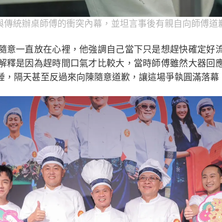
與傳統辦桌師傅的衝突內幕，並坦言事後有親自向師傅道
隨意一直放在心裡，他強調自己當下只是想趕快確定好
解釋是因為趕時間口氣才比較大，當時師傅雖然大器回
睡，隔天甚至反過來向陳隨意道歉，讓這場爭執圓滿落幕