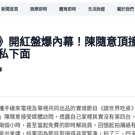
新聞首頁
娛樂即時
體育即時
生活財經
關於我們
》開紅盤爆內幕！陳隨意頂
私下面
導
攜手緯來電視及華視共同出品的實境節目《請世界吃桌
」陳隨意接受媒體訪問，透露自己家裡其實沒有第四台
兩個小時，甚至當起免費的即時解說員。回憶起拍攝過
拿出來講，結果因為節目剪接得非常緊湊，拍了三、四