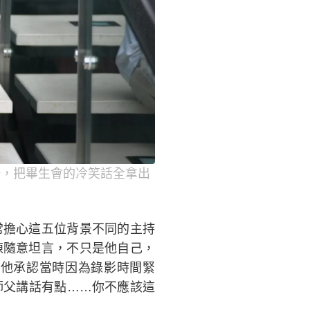
場，把畢生會的冷笑話全拿出
常擔心這五位背景不同的主持
陳隨意坦言，不只是他自己，
他承認當時因為錄影時間緊
師父講話有點……你不應該這