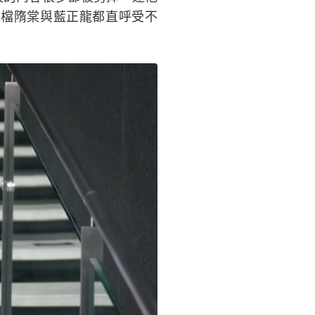
搭檔隋棠與藍正龍都直呼受不