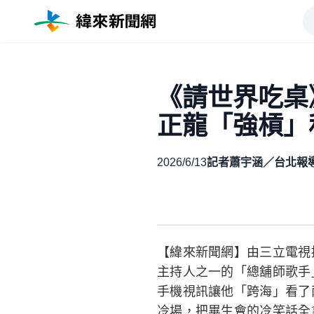
《請世界吃桌
正龍「強槓」
2026/6/13
記者蕭宇涵／台北報
【緯來新聞網】由三立電視
主持人之一的「總舖師歌手
手機視訊讓他「跨海」看了
冷場，把畢生會的冷笑話全