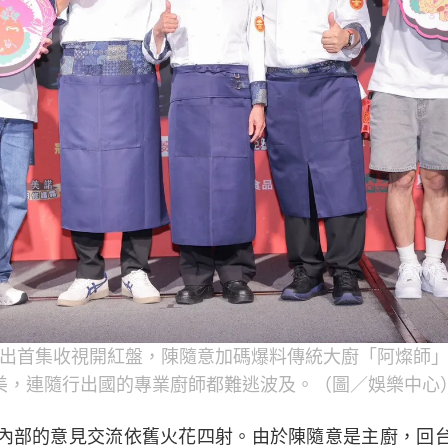
出首集收視開紅盤，陳隨意加碼爆料傳統大廚「阿燦師
美，連隨行出國的專業廚師都難逃波及。（圖／娛樂中心
內部的意見交流依舊火花四射。由於陳隨意是主廚，回