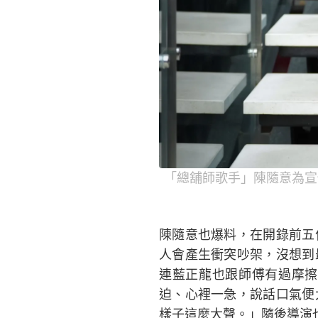
「總舖師歌手」陳隨意為宣
陳隨意也爆料，在開錄前五
人會產生衝突吵架，沒想到
連藍正龍也跟師傅有過摩擦
迫、心裡一急，說話口氣便
樣子這麼大聲。」隨後導演