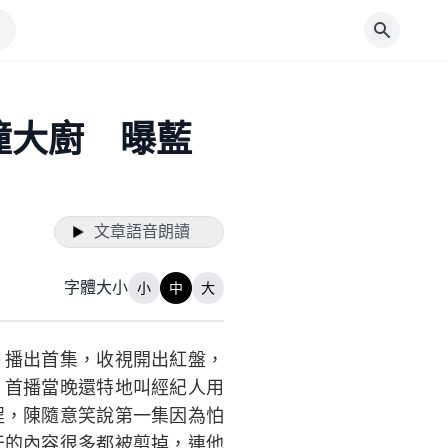
撞大廚 曝藍
文章語音朗讀
字體大小
小
中
大
》播出首集，收視開出紅盤，
，首播當晚還特地叫經紀人用
程，陳隨意笑說第一集因為怕
天的內容很多都被剪掉，連他