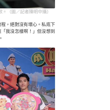
歉。（圖／記者陳明中攝）
流程，絕對沒有壞心。私底下
應「我沒怎樣啊！」但沒想到
。