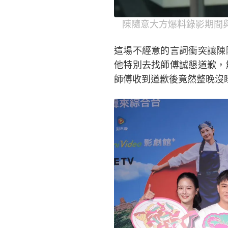
陳隨意大方爆料錄影期間
這場不經意的言詞衝突讓陳
他特別去找師傅誠懇道歉，
師傅收到道歉後竟然整晚沒