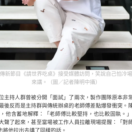
傳新節目《請世界吃桌》接受媒體訪問，笑說自己怕冷
來講。（圖／記者陳明中攝）
位主持人群曾被分開「面試」了兩次，製作團隊原本非
最後反而是主持群與傳統辦桌的老師傅差點爆發衝突。
，他含蓄地解釋：「老師傅比較堅持，也比較固執。」
大聲了起來，甚至當場被工作人員拉離現場提醒：「對
也將他拉出去講了同樣的話。